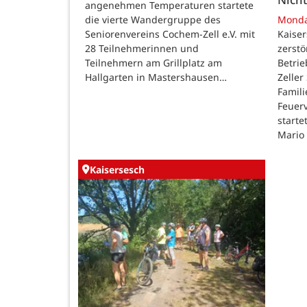
angenehmen Temperaturen startete
die vierte Wandergruppe des
Mond
Seniorenvereins Cochem-Zell e.V. mit
Kaise
28 Teilnehmerinnen und
zerstö
Teilnehmern am Grillplatz am
Betri
Hallgarten in Mastershausen…
Zeller
Famili
Feuer
starte
Mario
Kaisersesch