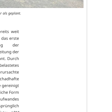
r als geplant.
reits weit
 das erste
ung der
eitung der
nnt. Durch
elastetes
rursachte
schadhafte
 gereinigt
liche Form
raufwandes
prünglich