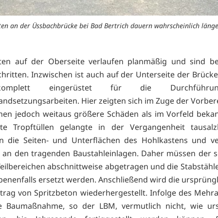
en an der Üssbachbrücke bei Bad Bertrich dauern wahrscheinlich länge
ten auf der Oberseite verlaufen planmäßig und sind be
hritten. Inzwischen ist auch auf der Unterseite der Brücke
omplett eingerüstet für die Durchführ
andsetzungsarbeiten. Hier zeigten sich im Zuge der Vorber
hen jedoch weitaus größere Schäden als im Vorfeld beka
te Tropftüllen gelangte in der Vergangenheit tausalzb
n die Seiten- und Unterflächen des Hohlkastens und ve
 an den tragenden Baustahleinlagen. Daher müssen der 
Teilbereichen abschnittweise abgetragen und die Stabstähle
enenfalls ersetzt werden. Anschließend wird die ursprüng
trag von Spritzbeton wiederhergestellt. Infolge des Meh
e Baumaßnahme, so der LBM, vermutlich nicht, wie urs