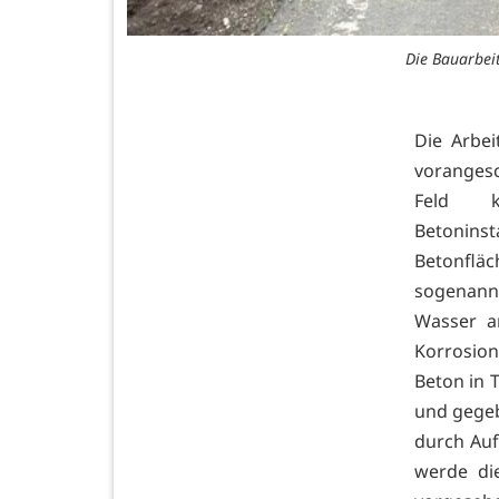
Die Bauarbeit
Die Arbei
vorangesc
Feld k
Betoninst
Betonfläc
sogenann
Wasser a
Korrosion
Beton in 
und gegeb
durch Auf
werde di