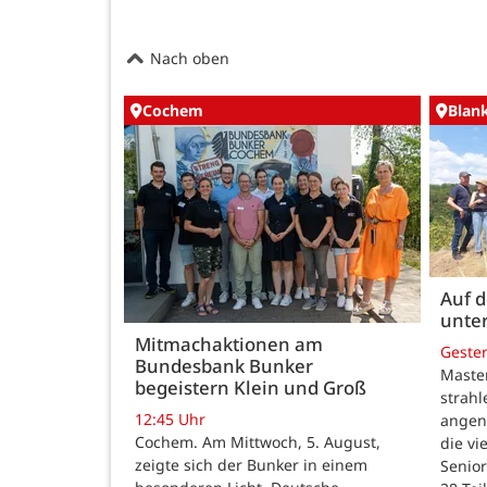
Nach oben
Cochem
Blan
Auf 
unte
Mitmachaktionen am
Geste
Bundesbank Bunker
Maste
begeistern Klein und Groß
strah
12:45 Uhr
angen
Cochem. Am Mittwoch, 5. August,
die v
zeigte sich der Bunker in einem
Senior