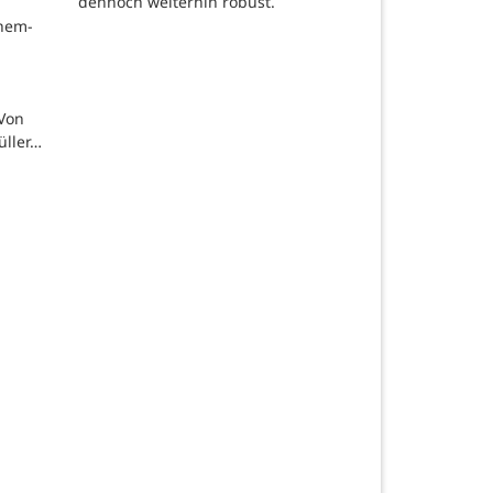
dennoch weiterhin robust.
chem-
 Von
üller…