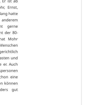
 Er ist ab
hr, Ernst,
lang hatte
r anderem
Amt gerne
ht der 80-
 hat Mohr
 Menschen
erichtlich
lasten und
e er. Auch
dspersonen
chon eine
ten können
nders gut