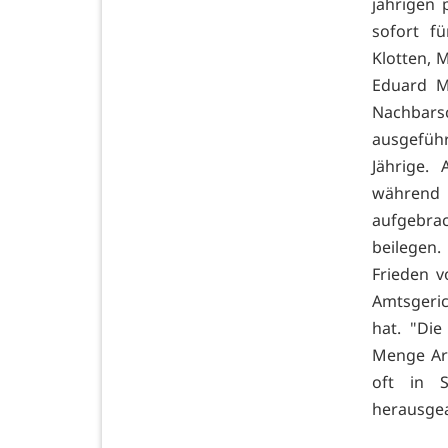
jährigen 
sofort fü
Klotten, 
Eduard M
Nachbars
ausgeführ
Jährige.
während 
aufgebrac
beilegen.
Frieden v
Amtsgeric
hat. "Di
Menge Arb
oft in S
herausgea