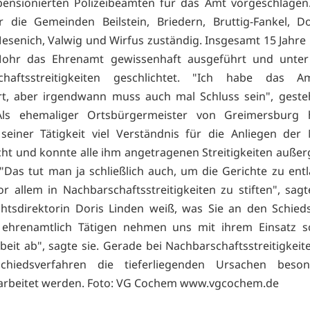
pensionierten Polizeibeamten für das Amt vorgeschlagen.
r die Gemeinden Beilstein, Briedern, Bruttig-Fankel, Do
Mesenich, Valwig und Wirfus zuständig. Insgesamt 15 Jahre 
ohr das Ehrenamt gewissenhaft ausgeführt und unte
chaftsstreitigkeiten geschlichtet. "Ich habe das 
t, aber irgendwann muss auch mal Schluss sein", geste
 Als ehemaliger Ortsbürgermeister von Greimersburg
seiner Tätigkeit viel Verständnis für die Anliegen der
ht und konnte alle ihm angetragenen Streitigkeiten außerg
 "Das tut man ja schließlich auch, um die Gerichte zu ent
or allem in Nachbarschaftsstreitigkeiten zu stiften", sagt
htsdirektorin Doris Linden weiß, was Sie an den Schie
e ehrenamtlich Tätigen nehmen uns mit ihrem Einsatz s
eit ab", sagte sie. Gerade bei Nachbarschaftsstreitigkei
chiedsverfahren die tieferliegenden Ursachen beso
rbeitet werden. Foto: VG Cochem
www.vgcochem.de