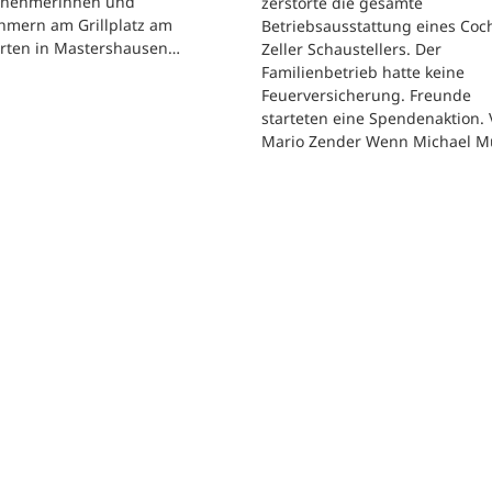
ilnehmerinnen und
zerstörte die gesamte
hmern am Grillplatz am
Betriebsausstattung eines Co
arten in Mastershausen…
Zeller Schaustellers. Der
Familienbetrieb hatte keine
Feuerversicherung. Freunde
starteten eine Spendenaktion.
Mario Zender Wenn Michael M