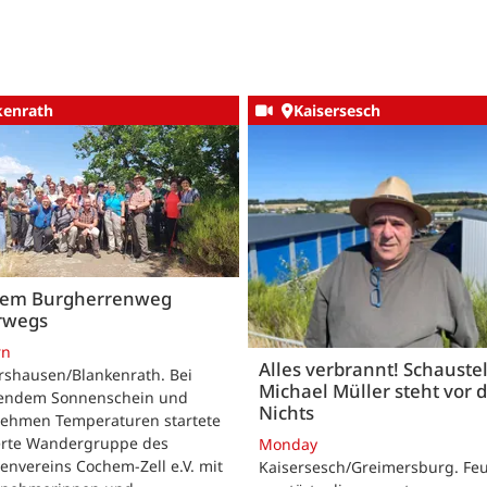
kenrath
Kaisersesch
dem Burgherrenweg
rwegs
rn
Alles verbrannt! Schaustel
rshausen/Blankenrath. Bei
Michael Müller steht vor
lendem Sonnenschein und
Nichts
ehmen Temperaturen startete
ierte Wandergruppe des
Monday
envereins Cochem-Zell e.V. mit
Kaisersesch/Greimersburg. Fe