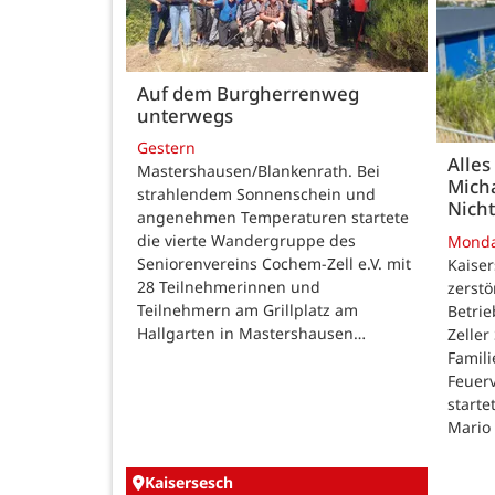
Auf dem Burgherrenweg
unterwegs
Gestern
Alles
Mastershausen/Blankenrath. Bei
Micha
strahlendem Sonnenschein und
Nicht
angenehmen Temperaturen startete
die vierte Wandergruppe des
Mond
Seniorenvereins Cochem-Zell e.V. mit
Kaise
28 Teilnehmerinnen und
zerstö
Teilnehmern am Grillplatz am
Betri
Hallgarten in Mastershausen…
Zeller
Famili
Feuer
starte
Mario
Kaisersesch