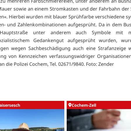
zu mehreren Farbschmierereien, unter anderem an Bushal
Mauer sowie an einem Stromkasten und der Fahrbahn der 
n«. Hierbei wurden mit blauer Sprühfarbe verschiedene s
en- und Zahlenkombinationen aufgesprüht. Da in dem Bu
Hauptstraße unter anderem auch Symbole mit m
sozialistischem Gedankengut aufgesprüht wurden, wu
eigen wegen Sachbeschädigung auch eine Strafanzeige 
ng von Kennzeichen verfassungswidriger Organisationen 
an die Polizei Cochem, Tel. 02671/9840. Foto: Zender
aisersesch
Cochem-Zell