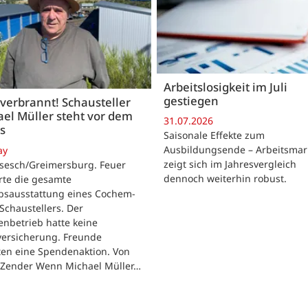
Arbeitslosigkeit im Juli
gestiegen
 verbrannt! Schausteller
el Müller steht vor dem
31.07.2026
s
Saisonale Effekte zum
Ausbildungsende – Arbeitsmar
ay
zeigt sich im Jahresvergleich
rsesch/Greimersburg. Feuer
dennoch weiterhin robust.
rte die gesamte
ebsausstattung eines Cochem-
 Schaustellers. Der
enbetrieb hatte keine
versicherung. Freunde
ten eine Spendenaktion. Von
 Zender Wenn Michael Müller…