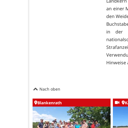
Landkern 
an einer 
den Weide
Buchstab
in der 
national
Strafanz
Verwendu
Hinweise 
Nach oben
Blankenrath
K