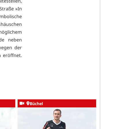
testellen,
Straße »In
ymbolische
shäuschen
öglichem
rde neben
wegen der
eröffnet.
Büchel