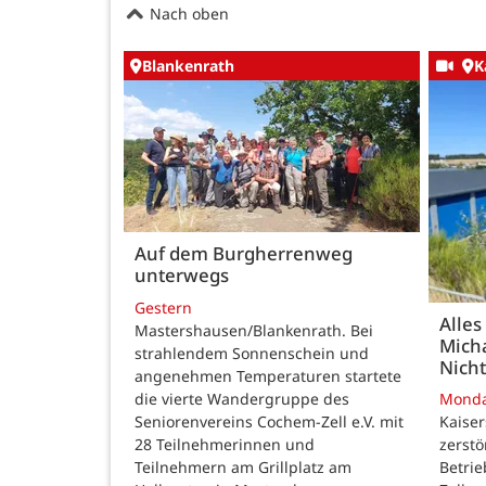
Nach oben
Blankenrath
K
Auf dem Burgherrenweg
unterwegs
Gestern
Alles
Mastershausen/Blankenrath. Bei
Micha
strahlendem Sonnenschein und
Nicht
angenehmen Temperaturen startete
die vierte Wandergruppe des
Mond
Seniorenvereins Cochem-Zell e.V. mit
Kaise
28 Teilnehmerinnen und
zerstö
Teilnehmern am Grillplatz am
Betri