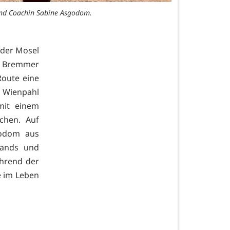
 und Coachin Sabine Asgodom.
 der Mosel
es Bremmer
Route eine
r Wienpahl
mit einem
chen. Auf
godom aus
lands und
ährend der
 im Leben