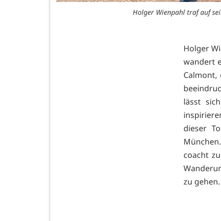
Holger Wienpahl traf auf se
Holger Wi
wandert e
Calmont, 
beeindruc
lässt si
inspirie
dieser T
München.
coacht zu
Wanderun
zu gehen