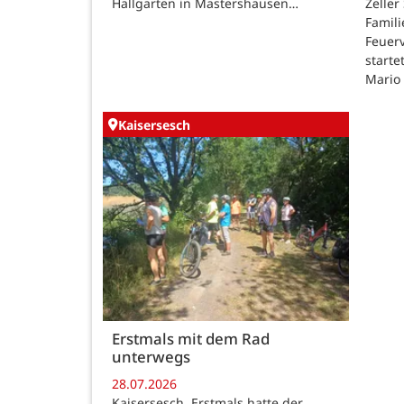
Hallgarten in Mastershausen…
Zeller
Famili
Feuer
starte
Mario
Kaisersesch
Erstmals mit dem Rad
unterwegs
28.07.2026
Kaisersesch. Erstmals hatte der