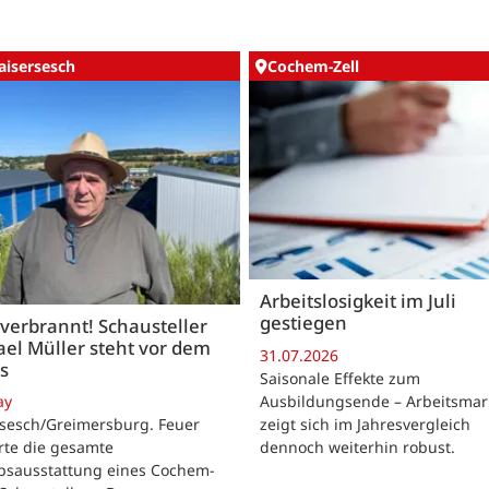
aisersesch
Cochem-Zell
Arbeitslosigkeit im Juli
gestiegen
 verbrannt! Schausteller
el Müller steht vor dem
31.07.2026
s
Saisonale Effekte zum
Ausbildungsende – Arbeitsmar
ay
zeigt sich im Jahresvergleich
rsesch/Greimersburg. Feuer
dennoch weiterhin robust.
rte die gesamte
ebsausstattung eines Cochem-