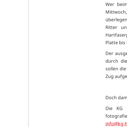
Wer beim
Mittwoch,
überlegen
Ritter u
Hartfase
Platte bi
Der ausg
durch di
sollen di
Zug aufg
Doch dami
Die KG f
fotograf
info@kg-