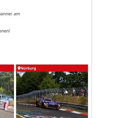
-Banner am
ionen!
Nürburg