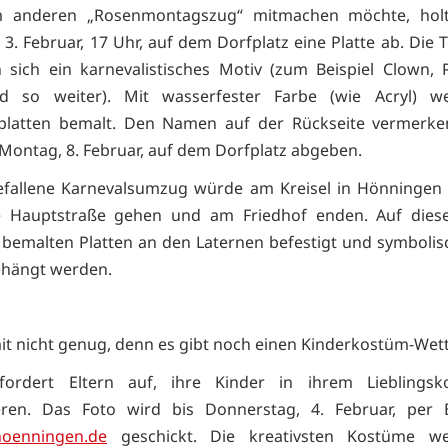
 anderen „Rosenmontagszug“ mitmachen möchte, hol
 3. Februar, 17 Uhr, auf dem Dorfplatz eine Platte ab. Die 
 sich ein karnevalistisches Motiv (zum Beispiel Clown, P
nd so weiter). Mit wasserfester Farbe (wie Acryl) w
rplatten bemalt. Den Namen auf der Rückseite vermerke
s Montag, 8. Februar, auf dem Dorfplatz abgeben.
efallene Karnevalsumzug würde am Kreisel in Hönningen 
e Hauptstraße gehen und am Friedhof enden. Auf diese
e bemalten Platten an den Laternen befestigt und symbolis
ehängt werden.
t nicht genug, denn es gibt noch einen Kinderkostüm-Wet
ordert Eltern auf, ihre Kinder in ihrem Lieblings
ieren. Das Foto wird bis Donnerstag, 4. Februar, per E
hoenningen.de
geschickt. Die kreativsten Kostüme 