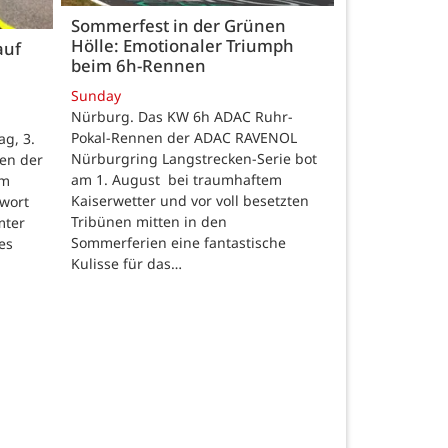
Sommerfest in der Grünen
Hölle: Emotionaler Triumph
auf
beim 6h-Rennen
Sunday
Nürburg. Das KW 6h ADAC Ruhr-
Pokal-Rennen der ADAC RAVENOL
g, 3.
Nürburgring Langstrecken-Serie bot
en der
am 1. August bei traumhaftem
um
Kaiserwetter und vor voll besetzten
hwort
Tribünen mitten in den
mter
Sommerferien eine fantastische
es
Kulisse für das…