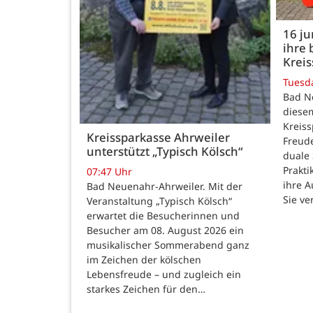
16 j
ihre 
Kreis
Tuesd
Bad N
diesem
Kreiss
Kreissparkasse Ahrweiler
Freud
unterstützt „Typisch Kölsch“
duale
Prakti
07:47 Uhr
ihre 
Bad Neuenahr-Ahrweiler. Mit der
Sie ve
Veranstaltung „Typisch Kölsch“
erwartet die Besucherinnen und
Besucher am 08. August 2026 ein
musikalischer Sommerabend ganz
im Zeichen der kölschen
Lebensfreude – und zugleich ein
starkes Zeichen für den…