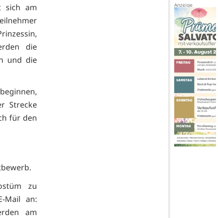
t sich am
Teilnehmer
rinzessin,
erden die
n und die
beginnen,
r Strecke
ch für den
tbewerb.
kostüm zu
-Mail an:
werden am