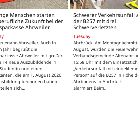
unge Menschen starten
Schwerer Verkehrsunfall 
berufliche Zukunft bei der
der B257 mit drei
sparkasse Ahrweiler
Schwerverletzten
ay
Tuesday
euenahr-Ahrweiler. Auch in
Ahrbrück. Am Montagnachmitta
 Jahr begrüßt die
August, wurden die Feuerwehr
parkasse Ahrweiler mit großer
Verbandsgemeinde Altenahr 
e 14 neue Auszubildende, 1
15:58 Uhr mit dem Einsatzstic
 Studentin und einen
„Verkehrsunfall mit eingeklem
kanten, die am 1. August 2026
Person“ auf die B257 in Höhe d
Ausbildung begonnen haben.
Ahrbogens in Ahrbrück
rteilen sich…
alarmiert.Beim…