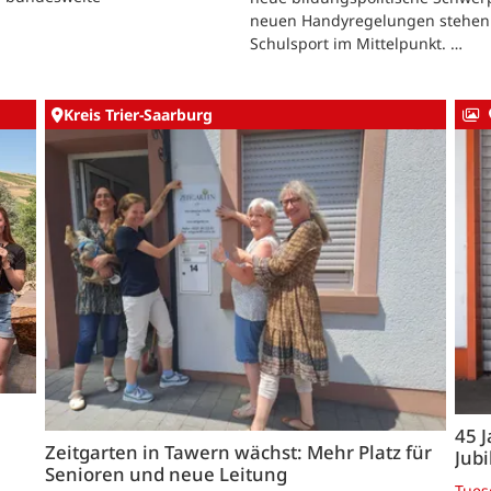
neuen Handyregelungen stehen 
Schulsport im Mittelpunkt. …
Kreis Trier-Saarburg
45 J
Zeitgarten in Tawern wächst: Mehr Platz für
Jubi
Senioren und neue Leitung
Tues