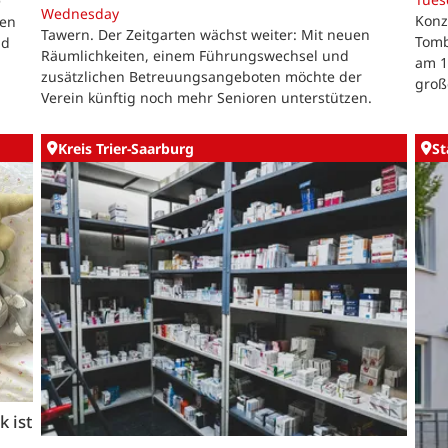
e
Wednesday
Konz
gen
Tawern. Der Zeitgarten wächst weiter: Mit neuen
Tomb
nd
Räumlichkeiten, einem Führungswechsel und
am 1
zusätzlichen Betreuungsangeboten möchte der
groß
Verein künftig noch mehr Senioren unterstützen.
Kreis Trier-Saarburg
St
 ist