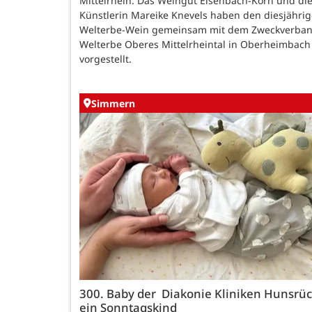
Mittelrhein. Das Weingut Eisenbach-Korn und di
Künstlerin Mareike Knevels haben den diesjähri
Welterbe-Wein gemeinsam mit dem Zweckverba
Welterbe Oberes Mittelrheintal in Oberheimbach
vorgestellt.
Simmern
300. Baby der Diakonie Kliniken Hunsrück
ein Sonntagskind