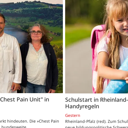
Chest Pain Unit" in
Schulstart in Rheinland
Handyregeln
Gestern
rkt hindeuten. Die »Chest Pain
Rheinland-Pfalz (red). Zum Schu
n bundesweite
neue bildungspolitische Schwer