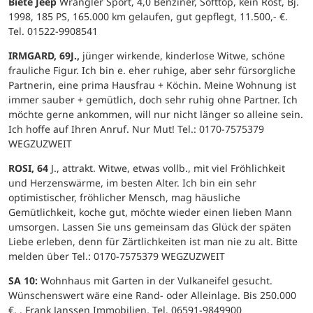
Biete Jeep
Wrangler Sport, 4,0 Benziner, Softtop, kein Rost, Bj.
1998, 185 PS, 165.000 km gelaufen, gut gepflegt, 11.500,- €.
Tel. 01522-9908541
IRMGARD, 69J.,
jünger wirkende, kinderlose Witwe, schöne
frauliche Figur. Ich bin e. eher ruhige, aber sehr fürsorgliche
Partnerin, eine prima Hausfrau + Köchin. Meine Wohnung ist
immer sauber + gemütlich, doch sehr ruhig ohne Partner. Ich
möchte gerne ankommen, will nur nicht länger so alleine sein.
Ich hoffe auf Ihren Anruf. Nur Mut! Tel.: 0170-7575379
WEGZUZWEIT
ROSI, 64
J., attrakt. Witwe, etwas vollb., mit viel Fröhlichkeit
und Herzenswärme, im besten Alter. Ich bin ein sehr
optimistischer, fröhlicher Mensch, mag häusliche
Gemütlichkeit, koche gut, möchte wieder einen lieben Mann
umsorgen. Lassen Sie uns gemeinsam das Glück der späten
Liebe erleben, denn für Zärtlichkeiten ist man nie zu alt. Bitte
melden über Tel.: 0170-7575379 WEGZUZWEIT
SA 10:
Wohnhaus mit Garten in der Vulkaneifel gesucht.
Wünschenswert wäre eine Rand- oder Alleinlage. Bis 250.000
€. . Frank Janssen Immobilien, Tel. 06591-9849900