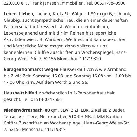
220.000 €. . . Frank Janssen Immobilien, Tel. 06591-9849900
Leben, Lieben,
Lachen, Kreis EU: 60iger, 1.80 m groß, schlank,
Gläubig, sucht sympathische Frau, die an einer dauerhaften
Partnerschaft interessiert ist. Wenn du einfühlsam,
Lebensbejahend und mit dir im Reinen bist, sportliche
Aktivitäten wie z. B. Wandern, Wellness mit Saunabesuchen
und körperliche Nähe magst, dann sollten wir uns
kennenlernen. Chiffre Zuschriften an Wochenspiegel, Hans-
Georg-Weiss-Str. 7, 52156 Monschau 111/19820
Garagenflohmarkt wegen
Hausverkauf von A wie Armband
bis Z wie Zelt. Samstag 15.08 und Sonntag 16.08 von 11.00 bis
17.00 Uhr. Kirn, Auf dem Wörth 5 und 5a.
Haushaltshilfe 1
x wöchentlich in 1-Personenhaushalt
gesucht. Tel. 01514-0347566
Niederwörresbach, 80
qm, ELW, 2 Zi, EBK, 2 Keller, 2 Bäder,
Terrasse k. Tiere, Nichtraucher, 510 € + NK, 2 MM Kaution
Chiffre Zuschriften an Wochenspiegel, Hans-Georg-Weiss-Str.
7, 52156 Monschau 111/19819