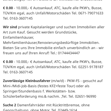
€ 0.00
- 10.000,- € Autoankauf, ATC, kaufe alle PKW's, Busse,
TÜV/Km egal, auch Unfall/Motorschäden Tel. 0671-79071633
Tel. 0163-3607145
Wir sind
private Kapitalanleger und suchen Immobilien aller
Art zum Kauf. Gesucht werden Grundstücke,
Einfamilienhäuser,
Mehrfamilienhäuser,Renovierungsbedürftige Immobilien.
Bieten Sie uns Ihre Immobilie einfach unverbindlich an - wir
freuen uns auf Ihren Anruf! Tel.: 01744434447
€ 0.00
- 10.000,- € Autoankauf, ATC, kaufe alle PKW's, Busse,
TÜV/Km egal, auch Unfall/Motorschäden Tel. 02251-9178187
Tel. 0163-3607145
Zuverlässige Kleinbusfahrer
(m/w/d) - PKW-FS - gesucht auf
Mini-/Midi-Job-Basis (festes KFZ+feste Tour) oder als
Springer/Stundenbasis f. Werkstätten- bzw.
Schülerbeforderung mo.& nachm. ,Tel. Tel. 02651-96990
Suche 2
Damenfahrräder mit Rücktrittbremse, ohne
Gangschaltung, ohne Motor. Tel. 02449-1614