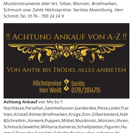
Musikinstrumente aller Art, Silber, Münzen, Briefmarken,
Schmuck usw. Zahle Höchstpreise. Seriöse Abwicklung. Herr
Schmitt Tel. 0176 - 700 24 24 9
Achtung Ankauf
von Mo-So !!
Nachlässe,Porzellan,Sammeltassen,Garderobe,Pelze,Leder,Trac
hten,Kristall,Römer,Briefmarken,Krüge,Zinn,Silberbesteck,Näh
&Schreibm.,Vorwerk,Puppen,Möbel,Musikinstr.,Münzen,Uhren,
Schmuck,Geweihe,Militaria,Kameras,Schallplatten,Figuren,Hu
mmel,Teppiche,Gemälde,Gobelin,Bücher alles anbieten Hr