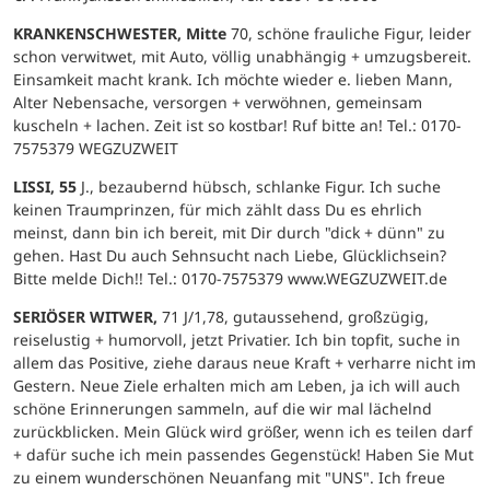
KRANKENSCHWESTER, Mitte
70, schöne frauliche Figur, leider
schon verwitwet, mit Auto, völlig unabhängig + umzugsbereit.
Einsamkeit macht krank. Ich möchte wieder e. lieben Mann,
Alter Nebensache, versorgen + verwöhnen, gemeinsam
kuscheln + lachen. Zeit ist so kostbar! Ruf bitte an! Tel.: 0170-
7575379 WEGZUZWEIT
LISSI, 55
J., bezaubernd hübsch, schlanke Figur. Ich suche
keinen Traumprinzen, für mich zählt dass Du es ehrlich
meinst, dann bin ich bereit, mit Dir durch "dick + dünn" zu
gehen. Hast Du auch Sehnsucht nach Liebe, Glücklichsein?
Bitte melde Dich!! Tel.: 0170-7575379 www.WEGZUZWEIT.de
SERIÖSER WITWER,
71 J/1,78, gutaussehend, großzügig,
reiselustig + humorvoll, jetzt Privatier. Ich bin topfit, suche in
allem das Positive, ziehe daraus neue Kraft + verharre nicht im
Gestern. Neue Ziele erhalten mich am Leben, ja ich will auch
schöne Erinnerungen sammeln, auf die wir mal lächelnd
zurückblicken. Mein Glück wird größer, wenn ich es teilen darf
+ dafür suche ich mein passendes Gegenstück! Haben Sie Mut
zu einem wunderschönen Neuanfang mit "UNS". Ich freue