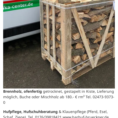
Brennholz, ofenfertig
getrocknet, gestapelt in Kiste, Lieferung
möglich, Buche oder Mischholz ab 180.- € rm³ Tel. 02473-9373-
0
Hufpflege, Hufschuhberatung
& Klauenpflege (Pferd, Esel,
Schaf, Ziege). Tel. 0176/39818421 www.barhuf-brueckner.de