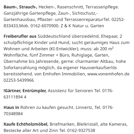
Baum-, Strauch-,
Hecken-, Rasenschnitt, Terrassenpflege.
Ganzjährige Gartenpflege, Zaun-, Sichtschutz,-
Gartenhausbau, Pflaster- und TerrassenreparaturTel. 02252-
833433,Mob. 0162-6070900. Z & K Natur u. Garten
Freiberufler aus
Süddeutschland übersiedelnd, Ehepaar, 2
schulpflichtige Kinder und Hund, sucht geräumiges Haus zum
Wohnen und Arbeiten (KI-Entwickler), muss: ab 200 m²
Wohnfläche, fünf Zimmer + Büro, Ruhiglage, Garten,
Übernahme bis Jahresende, gerne: charmanter Altbau, hohe
Sofortanzahlung möglich, da eigener Hausverkaufserlös
bereitstehend. von Emhofen Immobilien, www.vonemhofen.de
02253-5439966
!Gärtner, Entrümpler,
Assistenz für Senioren Tel. 0176-
63111894 4
Haus in
Rohren zu kaufen gesucht. Linnertz, Tel. 0176-
70348984
Kaufe Echtholzmöbel,
Briefmarken, Bleikristall, alte Kameras,
Bestecke aller Art und Zinn Tel. 0162-9327538