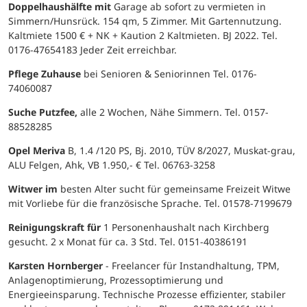
Doppelhaushälfte mit
Garage ab sofort zu vermieten in
Simmern/Hunsrück. 154 qm, 5 Zimmer. Mit Gartennutzung.
Kaltmiete 1500 € + NK + Kaution 2 Kaltmieten. BJ 2022. Tel.
0176-47654183 Jeder Zeit erreichbar.
Pflege Zuhause
bei Senioren & Seniorinnen Tel. 0176-
74060087
Suche Putzfee,
alle 2 Wochen, Nähe Simmern. Tel. 0157-
88528285
Opel Meriva
B, 1.4 /120 PS, Bj. 2010, TÜV 8/2027, Muskat-grau,
ALU Felgen, Ahk, VB 1.950,- € Tel. 06763-3258
Witwer im
besten Alter sucht für gemeinsame Freizeit Witwe
mit Vorliebe für die französische Sprache. Tel. 01578-7199679
Reinigungskraft für
1 Personenhaushalt nach Kirchberg
gesucht. 2 x Monat für ca. 3 Std. Tel. 0151-40386191
Karsten Hornberger
- Freelancer für Instandhaltung, TPM,
Anlagenoptimierung, Prozessoptimierung und
Energieeinsparung. Technische Prozesse effizienter, stabiler