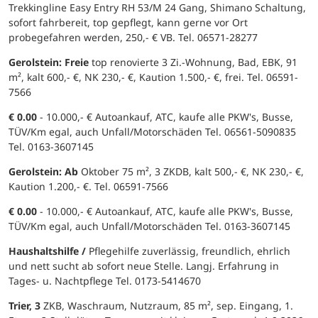
Trekkingline Easy Entry RH 53/M 24 Gang, Shimano Schaltung,
sofort fahrbereit, top gepflegt, kann gerne vor Ort
probegefahren werden, 250,- € VB. Tel. 06571-28277
Gerolstein: Freie
top renovierte 3 Zi.-Wohnung, Bad, EBK, 91
m², kalt 600,- €, NK 230,- €, Kaution 1.500,- €, frei. Tel. 06591-
7566
€ 0.00
- 10.000,- € Autoankauf, ATC, kaufe alle PKW's, Busse,
TÜV/Km egal, auch Unfall/Motorschäden Tel. 06561-5090835
Tel. 0163-3607145
Gerolstein: Ab
Oktober 75 m², 3 ZKDB, kalt 500,- €, NK 230,- €,
Kaution 1.200,- €. Tel. 06591-7566
€ 0.00
- 10.000,- € Autoankauf, ATC, kaufe alle PKW's, Busse,
TÜV/Km egal, auch Unfall/Motorschäden Tel. 0163-3607145
Haushaltshilfe /
Pflegehilfe zuverlässig, freundlich, ehrlich
und nett sucht ab sofort neue Stelle. Langj. Erfahrung in
Tages- u. Nachtpflege Tel. 0173-5414670
Trier, 3
ZKB, Waschraum, Nutzraum, 85 m², sep. Eingang, 1.