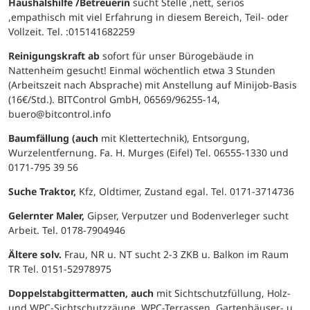
Haushalshilfe /Betreuerin
sucht Stelle ,nett, seriös
,empathisch mit viel Erfahrung in diesem Bereich, Teil- oder
Vollzeit. Tel. :015141682259
Reinigungskraft ab
sofort für unser Bürogebäude in
Nattenheim gesucht! Einmal wöchentlich etwa 3 Stunden
(Arbeitszeit nach Absprache) mit Anstellung auf Minijob-Basis
(16€/Std.). BITControl GmbH, 06569/96255-14,
buero@bitcontrol.info
Baumfällung (auch
mit Klettertechnik), Entsorgung,
Wurzelentfernung. Fa. H. Murges (Eifel) Tel. 06555-1330 und
0171-795 39 56
Suche Traktor,
Kfz, Oldtimer, Zustand egal. Tel. 0171-3714736
Gelernter Maler,
Gipser, Verputzer und Bodenverleger sucht
Arbeit. Tel. 0178-7904946
Ältere solv.
Frau, NR u. NT sucht 2-3 ZKB u. Balkon im Raum
TR Tel. 0151-52978975
Doppelstabgittermatten, auch
mit Sichtschutzfüllung, Holz-
und WPC-Sichtschutzzäune. WPC-Terrassen, Gartenhäuser- u.