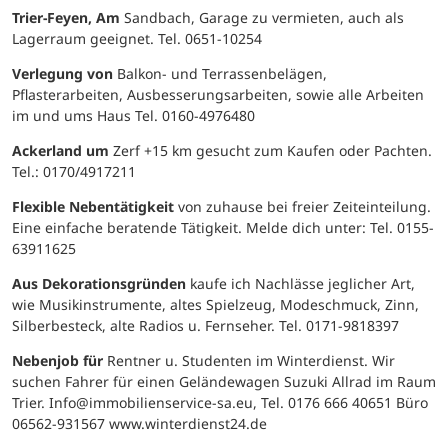
Trier-Feyen, Am
Sandbach, Garage zu vermieten, auch als
Lagerraum geeignet. Tel. 0651-10254
Verlegung von
Balkon- und Terrassenbelägen,
Pflasterarbeiten, Ausbesserungsarbeiten, sowie alle Arbeiten
im und ums Haus Tel. 0160-4976480
Ackerland um
Zerf +15 km gesucht zum Kaufen oder Pachten.
Tel.: 0170/4917211
Flexible Nebentätigkeit
von zuhause bei freier Zeiteinteilung.
Eine einfache beratende Tätigkeit. Melde dich unter: Tel. 0155-
63911625
Aus Dekorationsgründen
kaufe ich Nachlässe jeglicher Art,
wie Musikinstrumente, altes Spielzeug, Modeschmuck, Zinn,
Silberbesteck, alte Radios u. Fernseher. Tel. 0171-9818397
Nebenjob für
Rentner u. Studenten im Winterdienst. Wir
suchen Fahrer für einen Geländewagen Suzuki Allrad im Raum
Trier. Info@immobilienservice-sa.eu, Tel. 0176 666 40651 Büro
06562-931567 www.winterdienst24.de