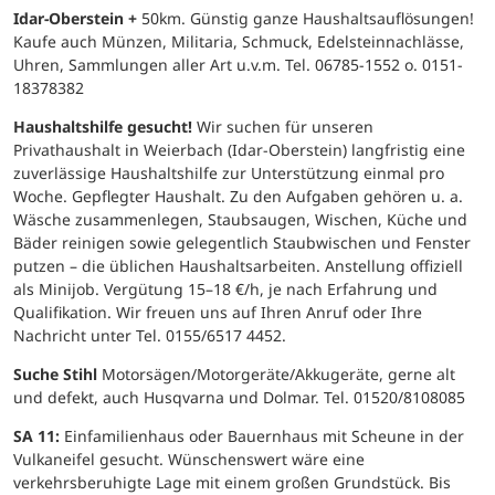
Idar-Oberstein +
50km. Günstig ganze Haushaltsauflösungen!
Kaufe auch Münzen, Militaria, Schmuck, Edelsteinnachlässe,
Uhren, Sammlungen aller Art u.v.m. Tel. 06785-1552 o. 0151-
18378382
Haushaltshilfe gesucht!
Wir suchen für unseren
Privathaushalt in Weierbach (Idar-Oberstein) langfristig eine
zuverlässige Haushaltshilfe zur Unterstützung einmal pro
Woche. Gepflegter Haushalt. Zu den Aufgaben gehören u. a.
Wäsche zusammenlegen, Staubsaugen, Wischen, Küche und
Bäder reinigen sowie gelegentlich Staubwischen und Fenster
putzen – die üblichen Haushaltsarbeiten. Anstellung offiziell
als Minijob. Vergütung 15–18 €/h, je nach Erfahrung und
Qualifikation. Wir freuen uns auf Ihren Anruf oder Ihre
Nachricht unter Tel. 0155/6517 4452.
Suche Stihl
Motorsägen/Motorgeräte/Akkugeräte, gerne alt
und defekt, auch Husqvarna und Dolmar. Tel. 01520/8108085
SA 11:
Einfamilienhaus oder Bauernhaus mit Scheune in der
Vulkaneifel gesucht. Wünschenswert wäre eine
verkehrsberuhigte Lage mit einem großen Grundstück. Bis