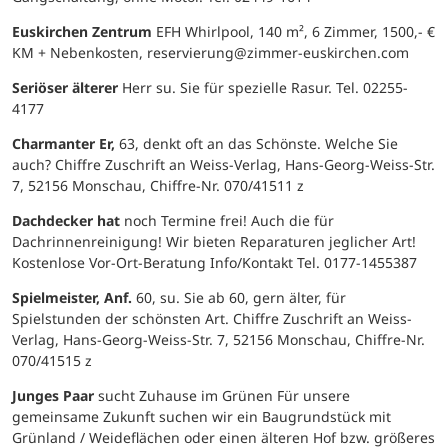
Euskirchen Zentrum
EFH Whirlpool, 140 m², 6 Zimmer, 1500,- €
KM + Nebenkosten, reservierung@zimmer-euskirchen.com
Seriöser älterer
Herr su. Sie für spezielle Rasur. Tel. 02255-
4177
Charmanter Er,
63, denkt oft an das Schönste. Welche Sie
auch? Chiffre Zuschrift an Weiss-Verlag, Hans-Georg-Weiss-Str.
7, 52156 Monschau, Chiffre-Nr. 070/41511 z
Dachdecker hat
noch Termine frei! Auch die für
Dachrinnenreinigung! Wir bieten Reparaturen jeglicher Art!
Kostenlose Vor-Ort-Beratung Info/Kontakt Tel. 0177-1455387
Spielmeister, Anf.
60, su. Sie ab 60, gern älter, für
Spielstunden der schönsten Art. Chiffre Zuschrift an Weiss-
Verlag, Hans-Georg-Weiss-Str. 7, 52156 Monschau, Chiffre-Nr.
070/41515 z
Junges Paar
sucht Zuhause im Grünen Für unsere
gemeinsame Zukunft suchen wir ein Baugrundstück mit
Grünland / Weideflächen oder einen älteren Hof bzw. größeres