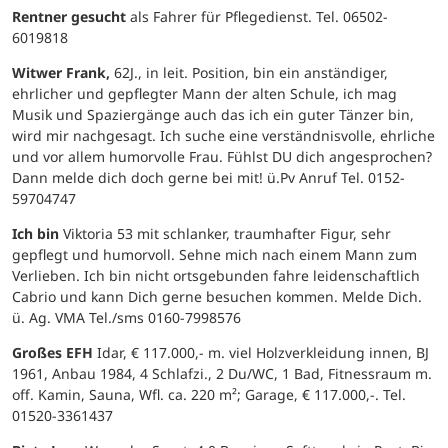
Rentner gesucht
als Fahrer für Pflegedienst. Tel. 06502-
6019818
Witwer Frank,
62J., in leit. Position, bin ein anständiger,
ehrlicher und gepflegter Mann der alten Schule, ich mag
Musik und Spaziergänge auch das ich ein guter Tänzer bin,
wird mir nachgesagt. Ich suche eine verständnisvolle, ehrliche
und vor allem humorvolle Frau. Fühlst DU dich angesprochen?
Dann melde dich doch gerne bei mit! ü.Pv Anruf Tel. 0152-
59704747
Ich bin
Viktoria 53 mit schlanker, traumhafter Figur, sehr
gepflegt und humorvoll. Sehne mich nach einem Mann zum
Verlieben. Ich bin nicht ortsgebunden fahre leidenschaftlich
Cabrio und kann Dich gerne besuchen kommen. Melde Dich.
ü. Ag. VMA Tel./sms 0160-7998576
Großes EFH
Idar, € 117.000,- m. viel Holzverkleidung innen, BJ
1961, Anbau 1984, 4 Schlafzi., 2 Du/WC, 1 Bad, Fitnessraum m.
off. Kamin, Sauna, Wfl. ca. 220 m²; Garage, € 117.000,-. Tel.
01520-3361437