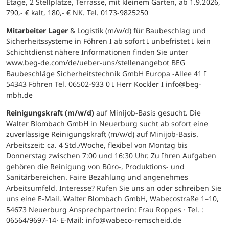
Etage, 2 Stellplätze, Terrasse, mit kleinem Garten, ab 1.9.2026,
790,- € kalt, 180,- € NK. Tel. 0173-9825250
Mitarbeiter Lager
& Logistik (m/w/d) für Baubeschlag und
Sicherheitssysteme in Föhren I ab sofort I unbefristet I kein
Schichtdienst nähere Informationen finden Sie unter
www.beg-de.com/de/ueber-uns/stellenangebot BEG
Baubeschläge Sicherheitstechnik GmbH Europa -Allee 41 I
54343 Föhren Tel. 06502-933 0 I Herr Kockler I info@beg-
mbh.de
Reinigungskraft (m/w/d)
auf Minijob-Basis gesucht. Die
Walter Blombach GmbH in Neuerburg sucht ab sofort eine
zuverlässige Reinigungskraft (m/w/d) auf Minijob-Basis.
Arbeitszeit: ca. 4 Std./Woche, flexibel von Montag bis
Donnerstag zwischen 7:00 und 16:30 Uhr. Zu Ihren Aufgaben
gehören die Reinigung von Büro-, Produktions- und
Sanitärbereichen. Faire Bezahlung und angenehmes
Arbeitsumfeld. Interesse? Rufen Sie uns an oder schreiben Sie
uns eine E-Mail. Walter Blombach GmbH, Wabecostraße 1–10,
54673 Neuerburg Ansprechpartnerin: Frau Roppes · Tel. :
06564/9697-14· E-Mail: info@wabeco-remscheid.de