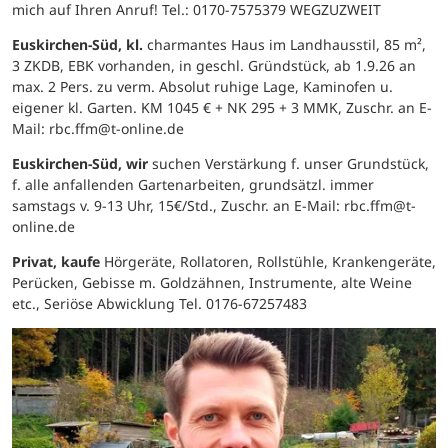
mich auf Ihren Anruf! Tel.: 0170-7575379 WEGZUZWEIT
Euskirchen-Süd, kl.
charmantes Haus im Landhausstil, 85 m²,
3 ZKDB, EBK vorhanden, in geschl. Gründstück, ab 1.9.26 an
max. 2 Pers. zu verm. Absolut ruhige Lage, Kaminofen u.
eigener kl. Garten. KM 1045 € + NK 295 + 3 MMK, Zuschr. an E-
Mail: rbc.ffm@t-online.de
Euskirchen-Süd, wir
suchen Verstärkung f. unser Grundstück,
f. alle anfallenden Gartenarbeiten, grundsätzl. immer
samstags v. 9-13 Uhr, 15€/Std., Zuschr. an E-Mail: rbc.ffm@t-
online.de
Privat, kaufe
Hörgeräte, Rollatoren, Rollstühle, Krankengeräte,
Perücken, Gebisse m. Goldzähnen, Instrumente, alte Weine
etc., Seriöse Abwicklung Tel. 0176-67257483