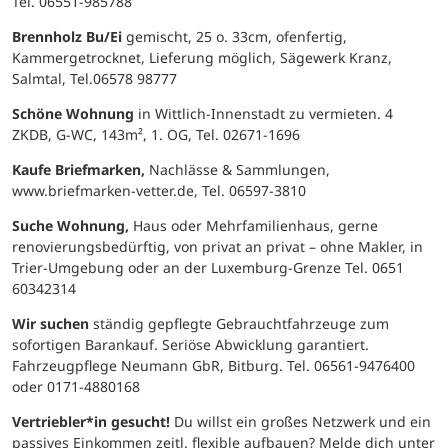
Tel. 06551-985788
Brennholz Bu/Ei
gemischt, 25 o. 33cm, ofenfertig,
Kammergetrocknet, Lieferung möglich, Sägewerk Kranz,
Salmtal, Tel.06578 98777
Schöne Wohnung
in Wittlich-Innenstadt zu vermieten. 4
ZKDB, G-WC, 143m², 1. OG, Tel. 02671-1696
Kaufe Briefmarken,
Nachlässe & Sammlungen,
www.briefmarken-vetter.de, Tel. 06597-3810
Suche Wohnung,
Haus oder Mehrfamilienhaus, gerne
renovierungsbedürftig, von privat an privat – ohne Makler, in
Trier-Umgebung oder an der Luxemburg-Grenze Tel. 0651
60342314
Wir suchen
ständig gepflegte Gebrauchtfahrzeuge zum
sofortigen Barankauf. Seriöse Abwicklung garantiert.
Fahrzeugpflege Neumann GbR, Bitburg. Tel. 06561-9476400
oder 0171-4880168
Vertriebler*in gesucht!
Du willst ein großes Netzwerk und ein
passives Einkommen zeitl. flexible aufbauen? Melde dich unter