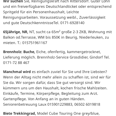
Wir suchen
Sie, Reinigungskraft nach Rittersdorf. Guter Lohn
und ein freiverfügbares Deutschlandticket oder entsprechend
Spritgeld für ein Personenhaushalt, Leichte
Reinigungsarbeiten. Voraussetzung weibl., Zuverlässigkeit
und gute DeutschkenntnisseTel. 0171-6928140
65Jährige, NR,
NT, sucht ca 65m² große 2-3 ZKB, Wohnung mit
Balkon od.Terrasse, WM bis 850€ in Beurig, Niederleuken, zu
mieten. T.: 015751961167
Brennholz: Buche,
Eiche, ofenfertig, kammergetrocknet,
Lieferung möglich. Brennholz-Service Grosdidier, Gindorf Tel.
0171-72 88 467
Manchmal wird
es einfach zuviel für Sie und Ihre Liebsten?
Wenn der Alltag nicht mehr allein zu schaffen ist, sind wir für
Sie da. Wir sorgen dafür, dass Sie gut versorgt sind. Wir
kümmern uns um den Haushalt, kochen frische Mahlzeiten.
Einkäufe, Termine, Körperpflege, Begleitung zum Arzt.
Gartenpflege. Von Anfang an in guten Händen.
Seniorenbetreuung Laux 015901229883, 06502 6019818
Biete Trekkingrad,
Model Cube Touring One grey/blue,