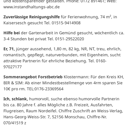
und kostensparender gestalten. Phone: 0172 891461; Web:
www.instandhaltungs-abc.de
Zuverlässige Reinigungshilfe
für Ferienwohnung, 74 m², in
Kaisersesch gesucht Tel. 01515-9414908
Hilfe bei
der Gartenarbeit in Gemünd gesucht, wöchentlich ca.
3-4 Stunden bei privat Tel. 0151-29522020
Er, 71,
jünger aussehend, 1,80 m, 82 kg, NR, NT, treu, ehrlich,
romantisch, gepflegt, naturverbunden, mit Eigenheim, sucht
attraktive Partnerin für ehrliche Beziehung. Tel. 0160-
97027177
Sommerangebot Forstbetrieb
Klostermann: Für den Kreis KH,
BIR & SIM: Ab einer Mindestbestellmenge von 4rm sparen Sie
10€ pro rm. TEL:0176-23369564
Ich, schlank,
humorvoll, suche ebenso humorvolle Partnerin
bis ca. 80 Jahre f. alles Mögliche z.B. Freizeit, Ausfahrten,
Flugreisen, Raum Nordeifel. Chiffre Zuschrift an Weiss-Verlag,
Hans-Georg-Weiss-Str. 7, 52156 Monschau, Chiffre-Nr.
070/41519 z