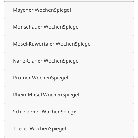
Mayener WochenSpiegel
Monschauer WochenSpiegel
Mosel-Ruwertaler WochenSpiegel
Nahe-Glaner WochenSpiegel
Prümer WochenSpiegel
Rhein-Mosel WochenSpiegel
Schleidener WochenSpiegel
Trierer WochenSpiegel