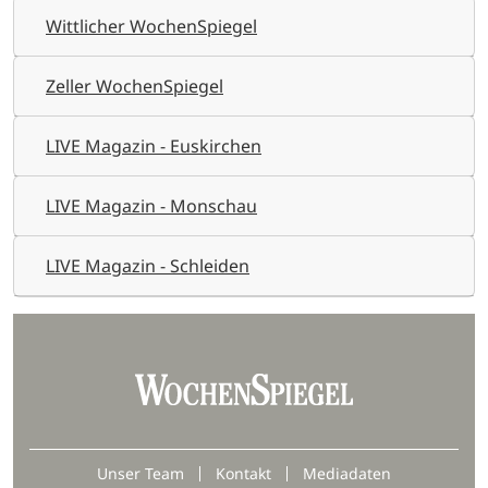
Wittlicher WochenSpiegel
Zeller WochenSpiegel
LIVE Magazin - Euskirchen
LIVE Magazin - Monschau
LIVE Magazin - Schleiden
Unser Team
Kontakt
Mediadaten