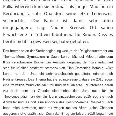
Palliativbereich kam sie erstmals als junges Mädchen in
Berührung, als ihr Opa dort seine letzte Lebenszeit
verbrachte. »Die Familie ist damit sehr offen
umgegangen«, sagt Nadine Kreuser. Oft sähen
Erwachsene im Tod ein Tabuthema für Kinder. Dass es
bei ihr nicht so gewesen sei, habe geholfen.
Das Interesse an der Sterbebegleitung weckte der Religionsunterricht am
Thomas-Morus-Gymnasium in Daun. Lehrer Michael Milbert hatte dem
Kurs verschiedene Bücher zur Auswahl gegeben, der Kurs entschied
sich für »Selbst bestimmt sterben« von Gian Domenico Borasio. »Der
Lehrer hat den Unterricht sehr anschaulich gestaltet«, erinnert sich
Nadine Kreuser. Das Thema hat sie so interessiert, dass sie 2015 sogar
eine freiwillige mündliche Abiturprüfung dazu ablegte. Ihr Interesse daran
war auch einer der Gründe, sich neben dem Jura- auch für ein
Theologiestudium an der Uni Bonn einzuschreiben. 2015 zog sie nach
Ahrweiler und las dort eine Annonce des Hospiz-Vereins Rhein-Ahr. »Ich
habe mich beworben, aber mir wegen meines Alters keine Chancen
ausgerechnet«, erzählt sie. Doch damit lag sie falsch. 2016 begann sie