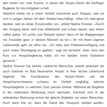
den ersten von zwei Kursen, in denen der Hospiz-Verein die künftigen
Begleiter für ihre Aufgaben schult.
Natürlich erlebe sie in ihrem Umfeld manchmal auch Skepsis, weil sie
sich in jungen Jahren mit dem Sterben beschäftigt. »Aber ich rede gerne
darüber, weil es etwas Essenzielles ist«, erklärt Nadine Kreuser: »Durch
den Umgang damit wird man reflektierter und schaut darauf, was einem
selbst guttut. Ich achte zum Beispiel darauf, dass ich bei Begegnungen
mit Freunden ganz in diesem Moment da bin.« Ihr mit ihrem eigenen
Lebensende geht sie offen um. „Ich habe eine Patientenverfügung und
auch meine Beerdigung ist geplant,“ sagt sie lächelnd: „Aber ohne den
Kurs zur Hospizbegleitung hätte ich mir darüber keine Gedanken
gemacht.“
Nadine Kreuser hat bereits zahlreiche Menschen sowohl ambulant als
auch stationär im Bad Neuenahrer Hospiz in ihrer letzten Lebenszeit
begleitet. Die Koordinatorin des Hospiz-Verein und die
Hospizfachschwester schauen im Vorfeld sorgfältig, welcher
Hospizbegleiter zu welchem Gast passen könnte. Während die Begleiter
in der stationären Betreuung meist wechseln, kümmert sich in der
ambulanten Betreuung immer der gleiche Begleiter um einen Menschen.
Auch wenn klar ist, dass die Gäste des Hospizes sterben werden,