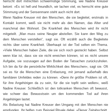
herrscht dort mitnichten schwermütige Stimmung, wie Nadine Kreuser
betont: »Es ist hell und freundlich, wir lachen viel, es herrscht eine gute
Stimmung und der Sensenmann steht auch nicht dort.
Wenn Nadine Kreuser mit den Menschen, die sie begleitet, erstmals in
Kontakt kommt, weiß sie nicht mehr als den Namen, das Alter und
manchmal den Wohnort. Die Krankheit des Menschen wird ihr nicht
mitgeteilt. „Man muss seine Neugier abstellen. Sie kann den Weg zu
dem Menschen verstellen“, sagt sie. Oft erzählt auch die Begleitete
nichts über seine Krankheit. Überhaupt ist der Tod selten ein Thema.
»Viele Menschen haben Ziele, die sie sich noch gesteckt haben. Selbst
wenn klar ist, dass sie sie nicht erreichen können, ist es nicht unsere
Aufgabe, sie sozusagen auf den Boden der Tatsachen zurückzuholen.
Ich bin da für die persönliche Wirklichkeit des Menschen«, sagt sie. Oft
sei es für die Menschen eine Entlastung, mit jemand außerhalb des
familiären Umfeldes reden zu können. »Denn ihr größte Problem ist oft,
für ihre Angehörigen da zu sein, für die sie topfit sein wollen«, weiß
Nadine Kreuser. Schließlich ist den totkranken Menschen oft bewusst,
wie schwer das Bewusstsein um den kommenden Tod auf ihren
Angehörigen lastet.
Als Belastung hat Nadine Kreuser den Umgang mit den Menschen nie
empfunden. Ihr helfen zum Beispiel Rituale dabei. »Dieser Zeitabschnitt,