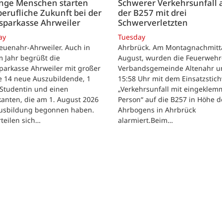
unge Menschen starten
Schwerer Verkehrsunfall 
berufliche Zukunft bei der
der B257 mit drei
sparkasse Ahrweiler
Schwerverletzten
ay
Tuesday
euenahr-Ahrweiler. Auch in
Ahrbrück. Am Montagnachmitta
 Jahr begrüßt die
August, wurden die Feuerwehr
parkasse Ahrweiler mit großer
Verbandsgemeinde Altenahr 
e 14 neue Auszubildende, 1
15:58 Uhr mit dem Einsatzstic
 Studentin und einen
„Verkehrsunfall mit eingeklem
kanten, die am 1. August 2026
Person“ auf die B257 in Höhe d
Ausbildung begonnen haben.
Ahrbogens in Ahrbrück
rteilen sich…
alarmiert.Beim…