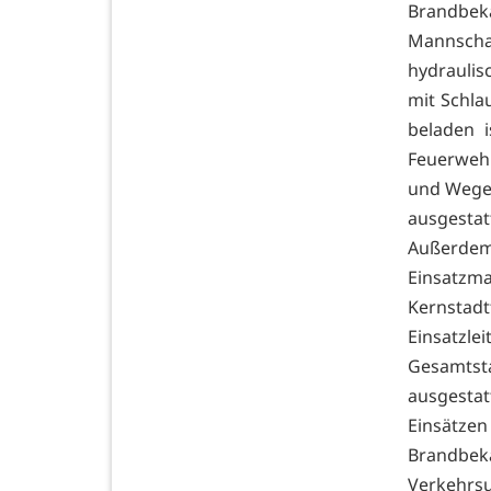
Brandbekä
Mannscha
hydrauli
mit Schla
beladen i
Feuerwehr
und Wegen
ausgesta
Außerde
Einsatz
Kernstad
Einsatzl
Gesamtst
ausgesta
Einsätzen
Brandbek
Verkehrs