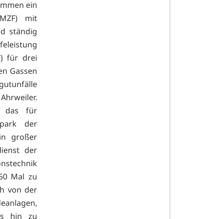
kommen ein
(MZF) mit
d ständig
feleistung
) für drei
gen Gassen
gutunfälle
hrweiler.
 das für
park der
in großer
ienst der
nstechnik
50 Mal zu
ch von der
eanlagen,
is hin zu