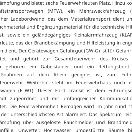
mpfung und bietet sechs Feuerwehrleuten Platz. Hinzu 
ftstransportwagen (MTW), ein Mehrzweckfahrzeug 
scher Ladebordwand, das dem Materialtransport dient un
uchmaterial und Ergänzungsmaterial für die technische Hil
st, sowie ein geländegängiges Kleinalarmfahrzeug (KLAF
leute, das der Brandbekämpung und Hilfeleistung in en
 dient. Der Gerätewagen Gefahrgut (GW-G) ist für Gefahr
ttet und gehört zur Gesamtfeuerwehr des Kreises A
m gehören ein Gabelstapler und ein Rettungsboot,
maßnahmen auf dem Rhein geeignet ist, zum Fuhr
tfeuerwehr. Weiterhin steht im Feuerwehrhaus noch e
eitwagen (ELW1). Dieser Ford Transit ist dem Führungsd
adt zugeordnet und mit umfangreicher Kommunikatio
ttet. Die Feuerwehreinheit Remagen wird im Jahr rund 1
 der unterschiedlichsten Art alarmiert. Das Spektrum rei
ämpfung über ausgelöste Rauchmelder und Brandmeld
unfälle, Unwetter, Hochwasser, umgestürzte Bäume b