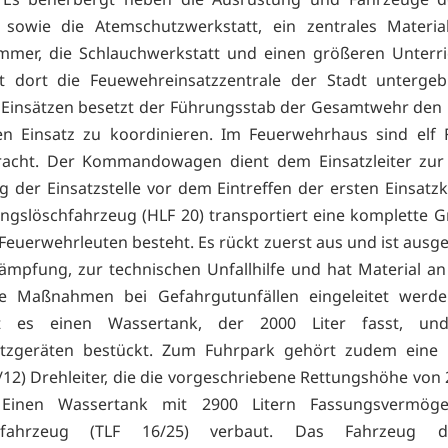
sowie die Atemschutzwerkstatt, ein zentrales Materiall
mmer, die Schlauchwerkstatt und einen größeren Unterr
t dort die Feuewehreinsatzzentrale der Stadt untergebr
Einsätzen besetzt der Führungsstab der Gesamtwehr den 
n Einsatz zu koordinieren. Im Feuerwehrhaus sind elf 
racht. Der Kommandowagen dient dem Einsatzleiter zur 
 der Einsatzstelle vor dem Eintreffen der ersten Einsatzk
tungslöschfahrzeug (HLF 20) transportiert eine komplette G
Feuerwehrleuten besteht. Es rückt zuerst aus und ist ausge
mpfung, zur technischen Unfallhilfe und hat Material an
e Maßnahmen bei Gefahrgutunfällen eingeleitet werd
et es einen Wassertank, der 2000 Liter fasst, un
tzgeräten bestückt. Zum Fuhrpark gehört zudem eine D
/12) Drehleiter, die die vorgeschriebene Rettungshöhe von
. Einen Wassertank mit 2900 Litern Fassungsvermög
chfahrzeug (TLF 16/25) verbaut. Das Fahrzeug d