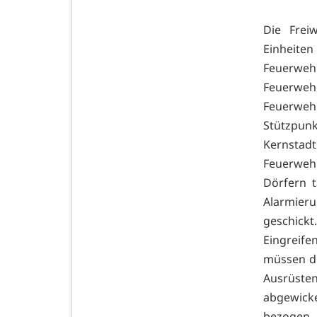
Die Frei
Einheiten
Feuerweh
Feuerwehr
Feuerweh
Stützpunk
Kernstad
Feuerweh
Dörfern t
Alarmieru
geschick
Eingreife
müssen di
Ausrüste
abgewicke
bezogen.