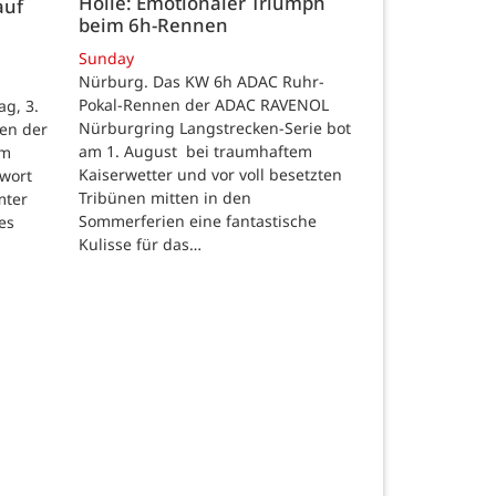
Hölle: Emotionaler Triumph
auf
beim 6h-Rennen
Sunday
Nürburg. Das KW 6h ADAC Ruhr-
Pokal-Rennen der ADAC RAVENOL
g, 3.
Nürburgring Langstrecken-Serie bot
en der
am 1. August bei traumhaftem
um
Kaiserwetter und vor voll besetzten
hwort
Tribünen mitten in den
mter
Sommerferien eine fantastische
es
Kulisse für das…