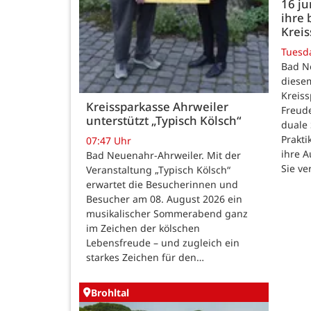
16 j
ihre 
Kreis
Tuesd
Bad N
diesem
Kreiss
Kreissparkasse Ahrweiler
Freud
unterstützt „Typisch Kölsch“
duale
Prakti
07:47 Uhr
ihre 
Bad Neuenahr-Ahrweiler. Mit der
Sie ve
Veranstaltung „Typisch Kölsch“
erwartet die Besucherinnen und
Besucher am 08. August 2026 ein
musikalischer Sommerabend ganz
im Zeichen der kölschen
Lebensfreude – und zugleich ein
starkes Zeichen für den…
Brohltal