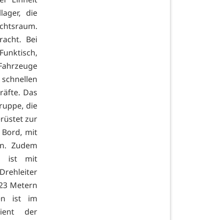
ager, die
ichtsraum.
acht. Bei
Funktisch,
Fahrzeuge
schnellen
räfte. Das
ruppe, die
rüstet zur
 Bord, mit
en. Zudem
d ist mit
rehleiter
 23 Metern
en ist im
ient der