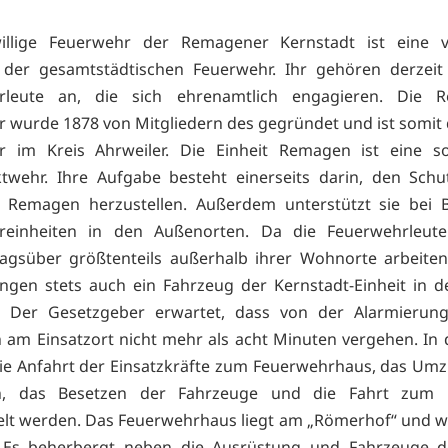
willige Feuerwehr der Remagener Kernstadt ist eine 
 der gesamtstädtischen Feuerwehr. Ihr gehören derzeit
rleute an, die sich ehrenamtlich engagieren. Die 
 wurde 1878 von Mitgliedern des gegründet und ist somit d
r im Kreis Ahrweiler. Die Einheit Remagen ist eine s
twehr. Ihre Aufgabe besteht einerseits darin, den Schu
t Remagen herzustellen. Außerdem unterstützt sie bei B
reinheiten in den Außenorten. Da die Feuerwehrleut
agsüber größtenteils außerhalb ihrer Wohnorte arbeiten
ngen stets auch ein Fahrzeug der Kernstadt-Einheit in d
t. Der Gesetzgeber erwartet, dass von der Alarmierun
n am Einsatzort nicht mehr als acht Minuten vergehen. In d
e Anfahrt der Einsatzkräfte zum Feuerwehrhaus, das Um
n, das Besetzen der Fahrzeuge und die Fahrt zum E
lt werden. Das Feuerwehrhaus liegt am „Römerhof“ und 
 Es beherbergt neben die Ausrüstung und Fahrzeuge de