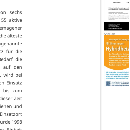
von sechs
 55 aktive
Remagener
ie älteste
ogenannte
tz für die
edarf die
e auf den
, wird bei
en Einsatz
g bis zum
ieser Zeit
ziehen und
insatzort
wurde 1998
r Einheit