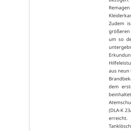
Remagen 
Kleiderka
Zudem is
größeren 
um so de
untergeb
Erkundung
Hilfeleis
aus neun 
Brandbekä
dem erst
beinhalt
Atemschu
(DLA-K 23
erreicht
Tanklös