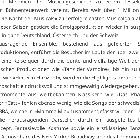
nd Melodien der Musicalgeschichte zu einem fesse
gen Bühnenfeuerwerk vereint. Bereits weit über 1 Millio
ie Nacht der Musicals« zur erfolgreichsten Musicalgala all
ieser Saison gastiert die Erfolgsproduktion wieder in au
n in ganz Deutschland, Österreich und der Schweiz.
ausragende Ensemble, bestehend aus gefeierten S
roduktionen, entführt die Besucher im Laufe der über zwe
eine Reise quer durch die bunte und vielfältige Welt der
ischen Produktionen wie »Tanz der Vampire«, bis hin z
 wie »Hinterm Horizont«, werden die Highlights der inter
ndschaft eindrucksvoll und stimmgewaltig wiedergegeben.
tmomente aus weltbekannten Klassikern wie »Das Ph
r »Cats« fehlen ebenso wenig, wie die Songs der schwedi
BBA, welche in »Mamma Mia« zusammengefasst wurden. Un
ie herausragenden Darsteller durch ein ausgefeiltes L
ept. Fantasievolle Kostüme sowie ein erstklassiges Ta
ie Atmosphäre des New Yorker Broadway und des Londoner