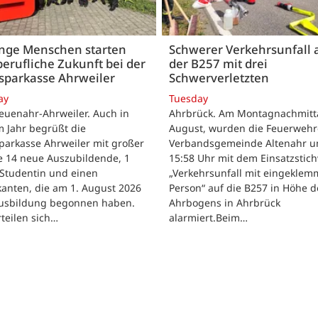
unge Menschen starten
Schwerer Verkehrsunfall 
berufliche Zukunft bei der
der B257 mit drei
sparkasse Ahrweiler
Schwerverletzten
ay
Tuesday
euenahr-Ahrweiler. Auch in
Ahrbrück. Am Montagnachmitta
 Jahr begrüßt die
August, wurden die Feuerwehr
parkasse Ahrweiler mit großer
Verbandsgemeinde Altenahr 
e 14 neue Auszubildende, 1
15:58 Uhr mit dem Einsatzstic
 Studentin und einen
„Verkehrsunfall mit eingeklem
kanten, die am 1. August 2026
Person“ auf die B257 in Höhe d
Ausbildung begonnen haben.
Ahrbogens in Ahrbrück
rteilen sich…
alarmiert.Beim…