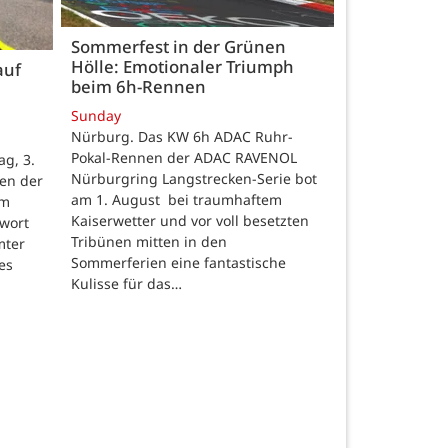
Sommerfest in der Grünen
Hölle: Emotionaler Triumph
auf
beim 6h-Rennen
Sunday
Nürburg. Das KW 6h ADAC Ruhr-
Pokal-Rennen der ADAC RAVENOL
g, 3.
Nürburgring Langstrecken-Serie bot
en der
am 1. August bei traumhaftem
um
Kaiserwetter und vor voll besetzten
hwort
Tribünen mitten in den
mter
Sommerferien eine fantastische
es
Kulisse für das…