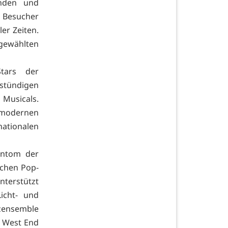
lnden und
n Besucher
er Zeiten.
sgewählten
tars der
istündigen
 Musicals.
u modernen
nationalen
antom der
schen Pop-
terstützt
icht- und
nzensemble
 West End