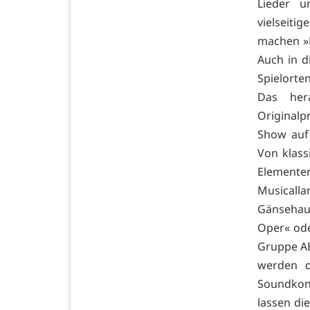
Lieder u
vielseiti
machen »D
Auch in d
Spielorte
Das her
Originalp
Show auf 
Von klass
Elementen
Musicalla
Gänsehau
Oper« ode
Gruppe A
werden d
Soundkonz
lassen d