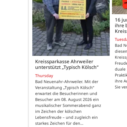
16 j
ihre 
Kreis
Tuesd
Bad N
diesem
Kreiss
Kreissparkasse Ahrweiler
Freud
unterstützt „Typisch Kölsch“
duale
Prakti
Thursday
ihre 
Bad Neuenahr-Ahrweiler. Mit der
Sie ve
Veranstaltung „Typisch Kölsch“
erwartet die Besucherinnen und
Besucher am 08. August 2026 ein
musikalischer Sommerabend ganz
im Zeichen der kölschen
Lebensfreude – und zugleich ein
starkes Zeichen für den…