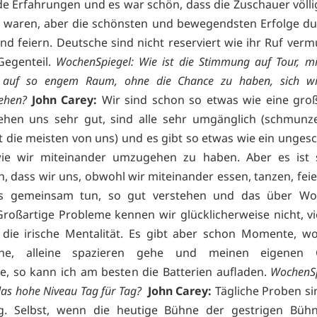
e Erfahrungen und es war schön, dass die Zuschauer völl
waren, aber die schönsten und bewegendsten Erfolge dur
nd feiern. Deutsche sind nicht reserviert wie ihr Ruf vermu
Gegenteil.
WochenSpiegel: Wie ist die Stimmung auf Tour, mi
 auf so engem Raum, ohne die Chance zu haben, sich wir
iehen?
John Carey:
Wir sind schon so etwas wie eine groß
ehen uns sehr gut, sind alle sehr umgänglich (schmunz
 die meisten von uns) und es gibt so etwas wie ein unges
wie wir miteinander umzugehen zu haben. Aber es ist 
 dass wir uns, obwohl wir miteinander essen, tanzen, feier
es gemeinsam tun, so gut verstehen und das über W
roßartige Probleme kennen wir glücklicherweise nicht, viel
die irische Mentalität. Es gibt aber schon Momente, w
iehe, alleine spazieren gehe und meinen eigenen 
, so kann ich am besten die Batterien aufladen.
WochenSp
das hohe Niveau Tag für Tag?
John Carey:
Tägliche Proben si
g. Selbst, wenn die heutige Bühne der gestrigen Bühne