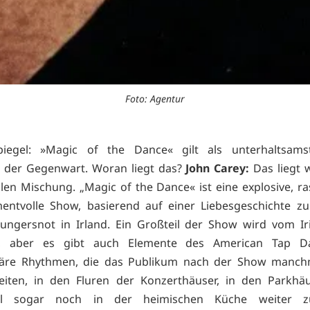
Foto: Agentur
iegel: »Magic of the Dance« gilt als unterhaltsamst
 der Gegenwart. Woran liegt das?
John Carey:
Das liegt 
llen Mischung. „Magic of the Dance« ist eine explosive, r
ntvolle Show, basierend auf einer Liebesgeschichte zu
ungersnot in Irland. Ein Großteil der Show wird vom Ir
t, aber es gibt auch Elemente des American Tap D
läre Rhythmen, die das Publikum nach der Show manch
leiten, in den Fluren der Konzerthäuser, in den Parkhä
l sogar noch in der heimischen Küche weiter z