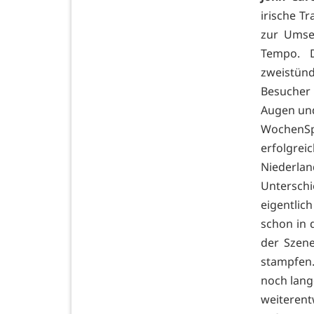
irische Tr
zur Umset
Tempo. 
zweistün
Besucher 
Augen und
WochenSp
erfolgre
Niederla
Untersc
eigentlich
schon in 
der Szene
stampfen.
noch lang
weitere