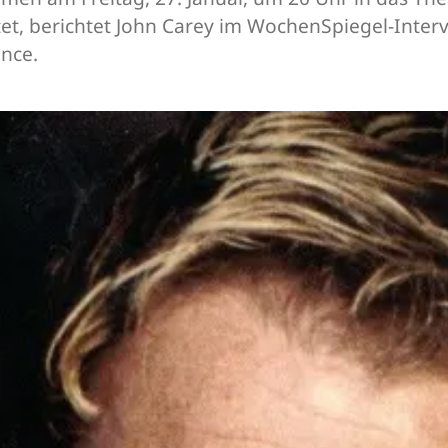
t, berichtet John Carey im WochenSpiegel-Interv
nce.