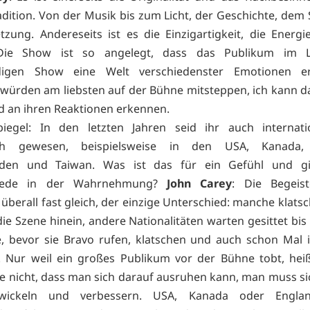
adition. Von der Musik bis zum Licht, der Geschichte, dem S
zung. Andereseits ist es die Einzigartigkeit, die Energ
Die Show ist so angelegt, dass das Publikum im L
digen Show eine Welt verschiedenster Emotionen er
würden am liebsten auf der Bühne mitsteppen, ich kann da
 an ihren Reaktionen erkennen.
iegel: In den letzten Jahren seid ihr auch internati
ich gewesen, beispielsweise in den USA, Kanada,
nden und Taiwan. Was ist das für ein Gefühl und g
hiede in der Wahrnehmung?
John Carey
: Die Begeist
 überall fast gleich, der einzige Unterschied: manche klat
die Szene hinein, andere Nationalitäten warten gesittet bi
, bevor sie Bravo rufen, klatschen und auch schon Mal 
 Nur weil ein großes Publikum vor der Bühne tobt, hei
e nicht, dass man sich darauf ausruhen kann, man muss si
ntwickeln und verbessern. USA, Kanada oder Engla