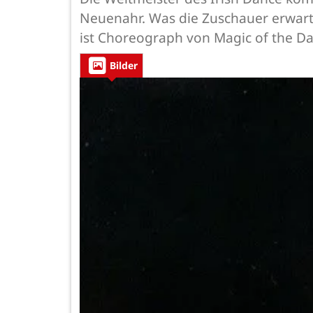
Neuenahr. Was die Zuschauer erwarte
ist Choreograph von Magic of the Da
Bilder