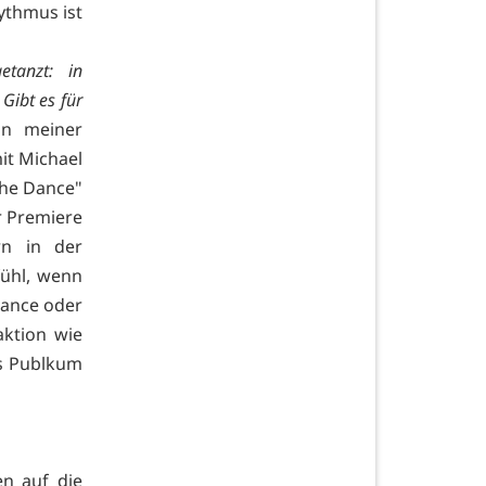
ythmus ist
tanzt: in
Gibt es für
 in meiner
mit Michael
 the Dance"
r Premiere
rn in der
fühl, wenn
dance oder
aktion wie
as Publkum
en auf die