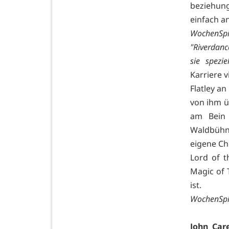
beziehung
einfach a
WochenSp
"Riverdanc
sie spezie
Karriere v
Flatley an
von ihm ü
am Bein 
Waldbühne
eigene Ch
Lord of t
Magic of 
ist.
WochenSpi
John Car