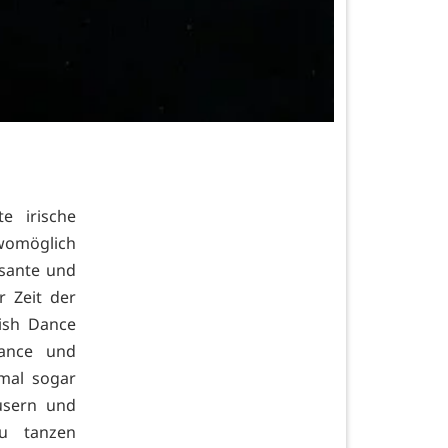
e irische
womöglich
asante und
r Zeit der
ish Dance
ance und
mal sogar
usern und
u tanzen