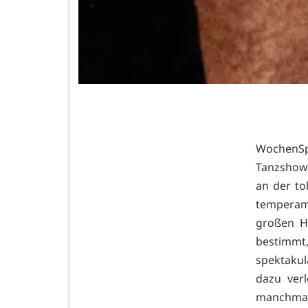
WochenSp
Tanzshow
an der to
temperame
großen H
bestimm
spektaku
dazu ver
manchma