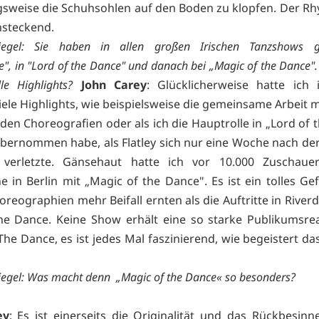
sweise die Schuhsohlen auf den Boden zu klopfen. Der Rh
nsteckend.
iegel: Sie haben in allen großen Irischen Tanzshows ge
e", in "Lord of the Dance" und danach bei „Magic of the Dance". 
lle Highlights?
John Carey
: Glücklicherweise hatte ich
iele Highlights, wie beispielsweise die gemeinsame Arbeit 
 den Choreografien oder als ich die Hauptrolle in „Lord of
bernommen habe, als Flatley sich nur eine Woche nach de
verletzte. Gänsehaut hatte ich vor 10.000 Zuschaue
 in Berlin mit „Magic of the Dance". Es ist ein tolles Ge
oreographien mehr Beifall ernten als die Auftritte in River
he Dance. Keine Show erhält eine so starke Publikumsre
The Dance, es ist jedes Mal faszinierend, wie begeistert d
egel: Was macht denn „Magic of the Dance« so besonders?
ey
: Es ist einerseits die Originalität und das Rückbesinn