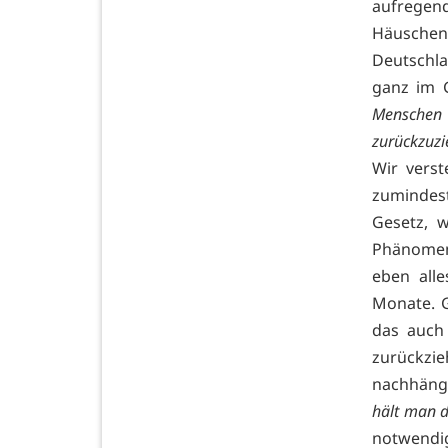
aufregend
Häuschen 
Deutschla
ganz im 
Menschen
zurückzuz
Wir verst
zumindest
Gesetz, 
Phänomen,
eben all
Monate. G
das auch 
zurückz
nachhänge
hält man 
notwendi