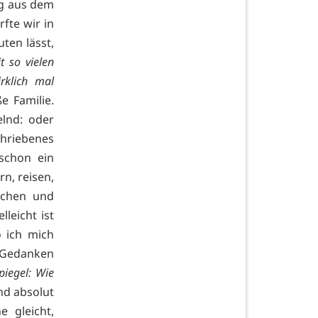
ig aus dem
fte wir in
ten lässt,
t so vielen
klich mal
e Familie.
elnd: oder
chriebenes
schon ein
n, reisen,
ochen und
leicht ist
o ich mich
Gedanken
iegel: Wie
nd absolut
 gleicht,