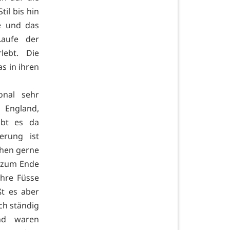
til bis hin
ie und das
aufe der
lebt. Die
s in ihren
onal sehr
 England,
ibt es da
erung ist
schen gerne
s zum Ende
ihre Füsse
ßt es aber
ch ständig
nd waren