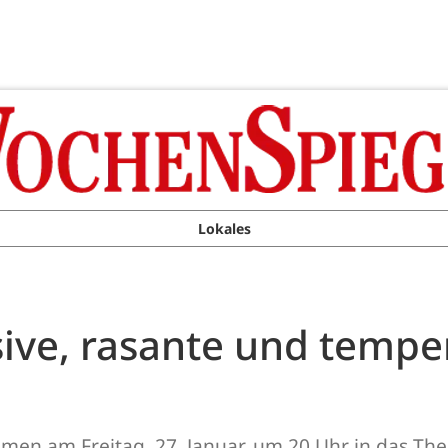
Lokales
osive, rasante und temp
mmen am Freitag, 27. Januar, um 20 Uhr in das T