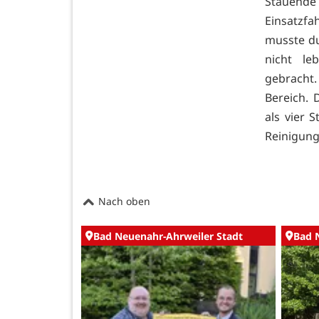
Stauende
Einsatzf
musste du
nicht le
gebracht.
Bereich. 
als vier 
Reinigung
Nach oben
Bad Neuenahr-Ahrweiler Stadt
Bad 