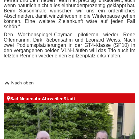
Ferrari und dem neuen Team hat prächtig funktioniert, auch
wenn natürlich nicht alles einhundertprozentig geklappt hat.
Beim Saisonfinale wünschen wir uns ein ordentliches
Abschneiden, damit wir zufrieden in die Winterpause gehen
können. Eine weitere Zielankunft wäre auf jeden Fall
schön.“
Den Wochenspiegel-Cayman pilotieren wieder Rene
Offermannn, Dirk Riebensahm und Leonard Weiss. Nach
zwei Podiumsplatzierungen in der GT4-Klasse (SP10) in
den vergangenen beiden VLN-Läufen will das Trio auch im
letzten Rennen wieder einen Spitzenplatz erkämpfen.
Nach oben
Bad Neuenahr-Ahrweiler Stadt