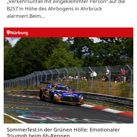
„Verkehrsunfall mit eingeklemmter Person“ auf die
B257 in Höhe des Ahrbogens in Ahrbrück
alarmiert.Beim…
Nürburg
Sommerfest in der Grünen Hölle: Emotionaler
Triumph beim 6h-Rennen