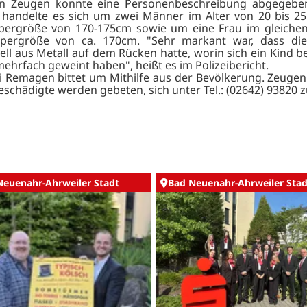
n Zeugen konnte eine Personenbeschreibung abgegebe
andelte es sich um zwei Männer im Alter von 20 bis 25
pergröße von 170-175cm sowie um eine Frau im gleichen
rpergröße von ca. 170cm. "Sehr markant war, dass die
ell aus Metall auf dem Rücken hatte, worin sich ein Kind b
mehrfach geweint haben", heißt es im Polizeibericht.
ei Remagen bittet um Mithilfe aus der Bevölkerung. Zeuge
eschädigte werden gebeten, sich unter Tel.: (02642) 93820 
Neuenahr-Ahrweiler Stadt
Bad Neuenahr-Ahrweiler Stad