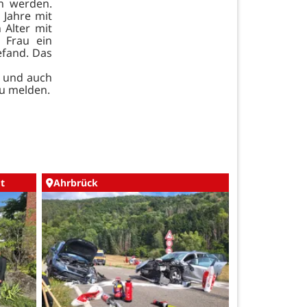
n werden.
 Jahre mit
 Alter mit
 Frau ein
efand. Das
n und auch
zu melden.
t
Ahrbrück