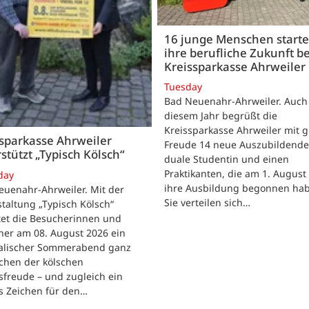
16 junge Menschen start
ihre berufliche Zukunft be
Kreissparkasse Ahrweiler
Tuesday
Bad Neuenahr-Ahrweiler. Auch
diesem Jahr begrüßt die
Kreissparkasse Ahrweiler mit 
sparkasse Ahrweiler
Freude 14 neue Auszubildende
stützt „Typisch Kölsch“
duale Studentin und einen
Praktikanten, die am 1. August
day
ihre Ausbildung begonnen ha
euenahr-Ahrweiler. Mit der
Sie verteilen sich…
taltung „Typisch Kölsch“
tet die Besucherinnen und
her am 08. August 2026 ein
alischer Sommerabend ganz
chen der kölschen
freude – und zugleich ein
s Zeichen für den…