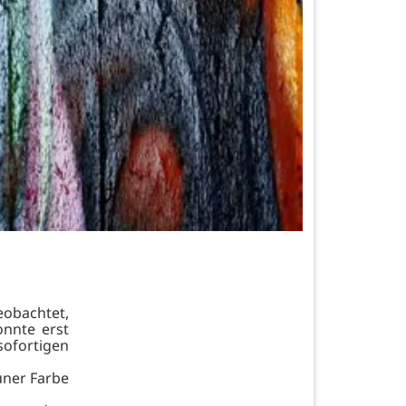
obachtet,
onnte erst
fortigen
rüner Farbe