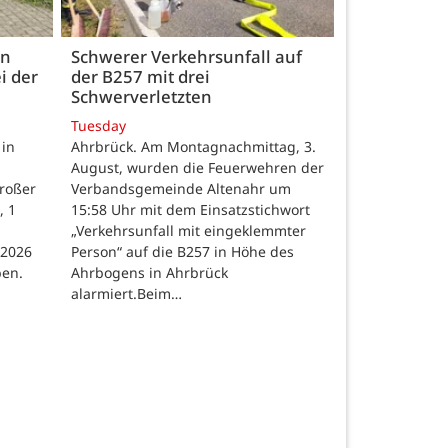
en
Schwerer Verkehrsunfall auf
i der
der B257 mit drei
Schwerverletzten
Tuesday
 in
Ahrbrück. Am Montagnachmittag, 3.
August, wurden die Feuerwehren der
großer
Verbandsgemeinde Altenahr um
, 1
15:58 Uhr mit dem Einsatzstichwort
„Verkehrsunfall mit eingeklemmter
 2026
Person“ auf die B257 in Höhe des
ben.
Ahrbogens in Ahrbrück
alarmiert.Beim…