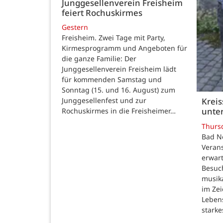
Junggesellenverein Freisheim
feiert Rochuskirmes
Gestern
Freisheim. Zwei Tage mit Party,
Kirmesprogramm und Angeboten für
die ganze Familie: Der
Junggesellenverein Freisheim lädt
für kommenden Samstag und
Sonntag (15. und 16. August) zum
Junggesellenfest und zur
Kreis
unter
Rochuskirmes in die Freisheimer…
Thurs
Bad N
Verans
erwar
Besuc
musik
im Zei
Lebens
starke