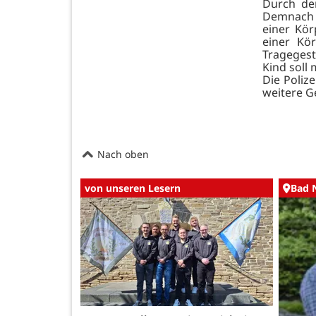
Durch de
Demnach h
einer Kör
einer Kö
Tragegest
Kind soll 
Die Poliz
weitere G
Nach oben
von unseren Lesern
Bad 