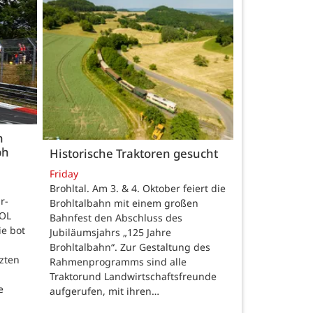
n
ph
Historische Traktoren gesucht
Friday
Brohltal. Am 3. & 4. Oktober feiert die
r-
Brohltalbahn mit einem großen
NOL
Bahnfest den Abschluss des
e bot
Jubiläumsjahrs „125 Jahre
m
Brohltalbahn“. Zur Gestaltung des
tzten
Rahmenprogramms sind alle
Traktorund Landwirtschaftsfreunde
e
aufgerufen, mit ihren…