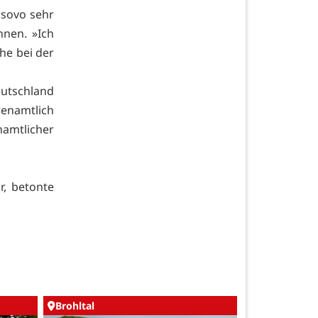
osovo sehr
nnen. »Ich
he bei der
utschland
enamtlich
amtlicher
r, betonte
Brohltal