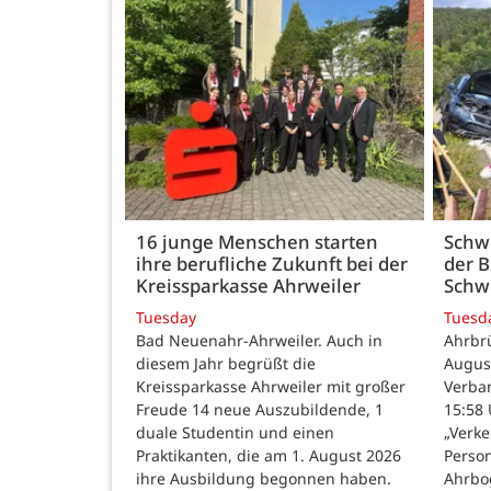
16 junge Menschen starten
Schwe
ihre berufliche Zukunft bei der
der B
Kreissparkasse Ahrweiler
Schw
Tuesday
Tuesd
Bad Neuenahr-Ahrweiler. Auch in
Ahrbr
diesem Jahr begrüßt die
Augus
Kreissparkasse Ahrweiler mit großer
Verba
Freude 14 neue Auszubildende, 1
15:58 
duale Studentin und einen
„Verke
Praktikanten, die am 1. August 2026
Person
ihre Ausbildung begonnen haben.
Ahrbo