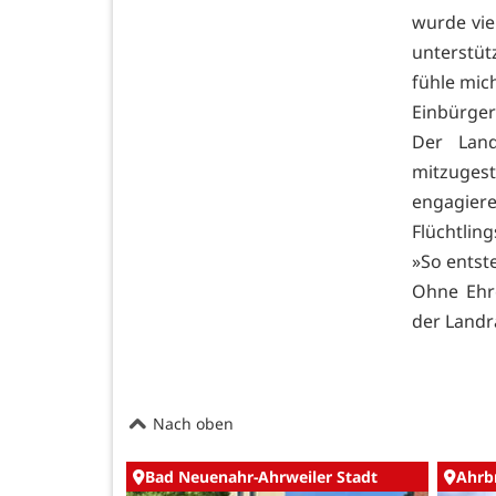
wurde vie
unterstüt
fühle mic
Einbürger
Der Land
mitzuges
engagier
Flüchtling
»So entste
Ohne Ehre
der Landr
Nach oben
Bad Neuenahr-Ahrweiler Stadt
Ahrb