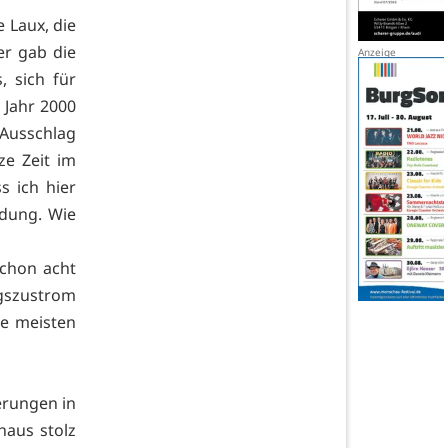
 Laux, die
er gab die
, sich für
 Jahr 2000
 Ausschlag
ze Zeit im
s ich hier
idung. Wie
chon acht
ngszustrom
ie meisten
erungen in
haus stolz