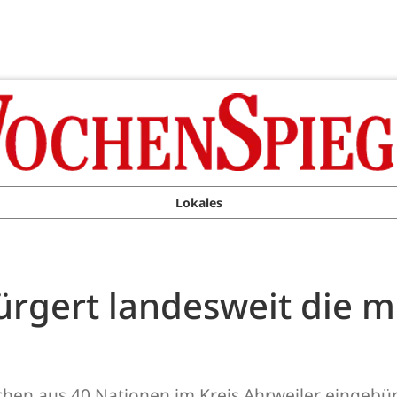
Lokales
bürgert landesweit die
en aus 40 Nationen im Kreis Ahrweiler eingebürg