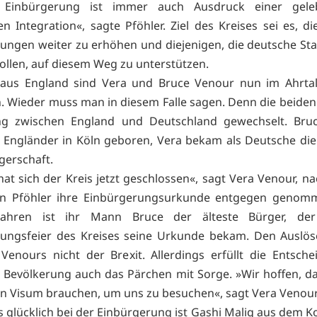
e Einbürgerung ist immer auch Ausdruck einer gel
n Integration«, sagte Pföhler. Ziel des Kreises sei es, di
ungen weiter zu erhöhen und diejenigen, die deutsche St
llen, auf diesem Weg zu unterstützen.
s aus England sind Vera und Bruce Venour nun im Ahrtal
 Wieder muss man in diesem Falle sagen. Denn die beiden
ng zwischen England und Deutschland gewechselt. Bru
 Engländer in Köln geboren, Vera bekam als Deutsche die
gerschaft.
hat sich der Kreis jetzt geschlossen«, sagt Vera Venour, n
en Pföhler ihre Einbürgerungsurkunde entgegen genomm
ahren ist ihr Mann Bruce der älteste Bürger, de
rungsfeier des Kreises seine Urkunde bekam. Den Auslös
 Venours nicht der Brexit. Allerdings erfüllt die Entsch
n Bevölkerung auch das Pärchen mit Sorge. »Wir hoffen, d
in Visum brauchen, um uns zu besuchen«, sagt Vera Venour
 glücklich bei der Einbürgerung ist Gashi Maliq aus dem K