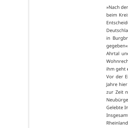
»Nach dem
beim Krei
Entscheid
Deutschla
in Burgbr
gegeben«,
Ahrtal un
Wohnrecht
ihm geht 
Vor der 
Jahre hie
zur Zeit 
Neubürger
Gelebte I
Insgesamt
Rheinland