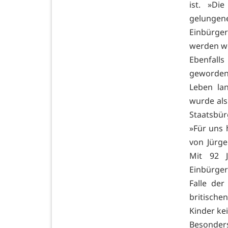
ist. »Di
gelungene
Einbürger
werden wo
Ebenfall
geworden.
Leben la
wurde als
Staatsbür
»Für uns 
von Jürg
Mit 92 J
Einbürge
Falle der
britische
Kinder ke
Besonders