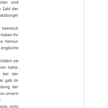
ebten und
e Zahl der
aatsbürger
 heimisch
 haben ihr
ce Venour
 englische
achdem sie
en hatte.
r bei der
er gab im
eidung der
ass unsere
.
osvo. »Uns