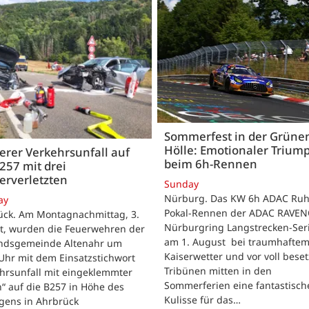
Sommerfest in der Grüne
Hölle: Emotionaler Trium
rer Verkehrsunfall auf
beim 6h-Rennen
257 mit drei
erverletzten
Sunday
Nürburg. Das KW 6h ADAC Ruh
ay
Pokal-Rennen der ADAC RAVE
ück. Am Montagnachmittag, 3.
Nürburgring Langstrecken-Seri
t, wurden die Feuerwehren der
am 1. August bei traumhafte
ndsgemeinde Altenahr um
Kaiserwetter und vor voll bese
Uhr mit dem Einsatzstichwort
Tribünen mitten in den
hrsunfall mit eingeklemmter
Sommerferien eine fantastisch
“ auf die B257 in Höhe des
Kulisse für das…
gens in Ahrbrück