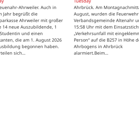
ay
Tuesday
euenahr-Ahrweiler. Auch in
Ahrbrück. Am Montagnachmitta
 Jahr begrüßt die
August, wurden die Feuerwehr
parkasse Ahrweiler mit großer
Verbandsgemeinde Altenahr 
e 14 neue Auszubildende, 1
15:58 Uhr mit dem Einsatzstic
 Studentin und einen
„Verkehrsunfall mit eingeklem
kanten, die am 1. August 2026
Person“ auf die B257 in Höhe d
Ausbildung begonnen haben.
Ahrbogens in Ahrbrück
rteilen sich…
alarmiert.Beim…