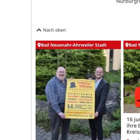
Nürburgr
Nach oben
Bad Neuenahr-Ahrweiler Stadt
Bad 
16 j
ihre 
Kreis