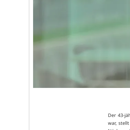
Der 43-jä
war, stel