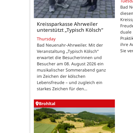
Tuesd
Bad N
diesem
Kreiss
Kreissparkasse Ahrweiler
Freud
unterstützt „Typisch Kölsch“
duale
Prakti
Thursday
ihre 
Bad Neuenahr-Ahrweiler. Mit der
Sie ve
Veranstaltung „Typisch Kölsch“
erwartet die Besucherinnen und
Besucher am 08. August 2026 ein
musikalischer Sommerabend ganz
im Zeichen der kölschen
Lebensfreude – und zugleich ein
starkes Zeichen für den…
Brohltal