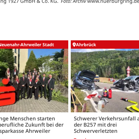
ing 1927 GmbH & Co. KG.
Foto: Archiv
www.nuerburgring.d
Neuenahr-Ahrweiler Stadt
Ahrbrück
unge Menschen starten
Schwerer Verkehrsunfall 
berufliche Zukunft bei der
der B257 mit drei
sparkasse Ahrweiler
Schwerverletzten