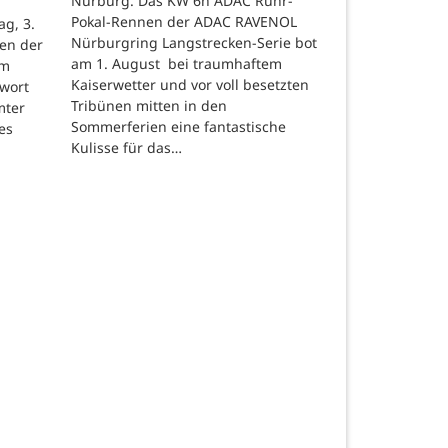
Nürburg. Das KW 6h ADAC Ruhr-
Pokal-Rennen der ADAC RAVENOL
g, 3.
Nürburgring Langstrecken-Serie bot
en der
am 1. August bei traumhaftem
um
Kaiserwetter und vor voll besetzten
hwort
Tribünen mitten in den
mter
Sommerferien eine fantastische
es
Kulisse für das…