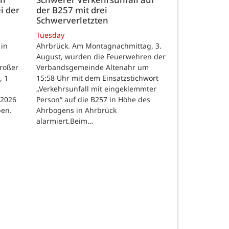
i der
der B257 mit drei
Schwerverletzten
Tuesday
 in
Ahrbrück. Am Montagnachmittag, 3.
August, wurden die Feuerwehren der
großer
Verbandsgemeinde Altenahr um
, 1
15:58 Uhr mit dem Einsatzstichwort
„Verkehrsunfall mit eingeklemmter
 2026
Person“ auf die B257 in Höhe des
ben.
Ahrbogens in Ahrbrück
alarmiert.Beim…