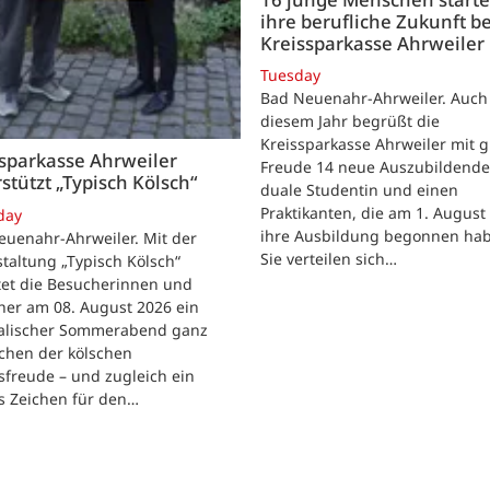
ihre berufliche Zukunft be
Kreissparkasse Ahrweiler
Tuesday
Bad Neuenahr-Ahrweiler. Auch
diesem Jahr begrüßt die
Kreissparkasse Ahrweiler mit 
sparkasse Ahrweiler
Freude 14 neue Auszubildende
stützt „Typisch Kölsch“
duale Studentin und einen
Praktikanten, die am 1. August
day
ihre Ausbildung begonnen ha
euenahr-Ahrweiler. Mit der
Sie verteilen sich…
taltung „Typisch Kölsch“
tet die Besucherinnen und
her am 08. August 2026 ein
alischer Sommerabend ganz
chen der kölschen
freude – und zugleich ein
s Zeichen für den…