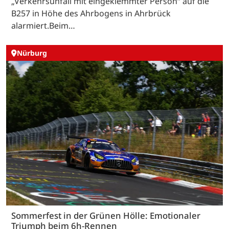
„Verkehrsunfall mit eingeklemmter Person“ auf die
B257 in Höhe des Ahrbogens in Ahrbrück
alarmiert.Beim…
Nürburg
Sommerfest in der Grünen Hölle: Emotionaler
Triumph beim 6h-Rennen