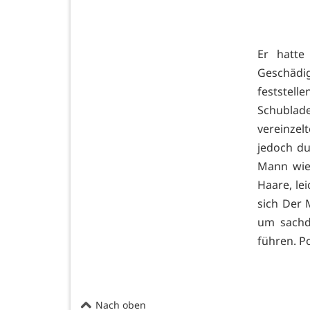
Er hatte
Geschädi
feststel
Schublade
vereinzel
jedoch du
Mann wie 
Haare, le
sich Der 
um sachdi
führen. Po
Nach oben