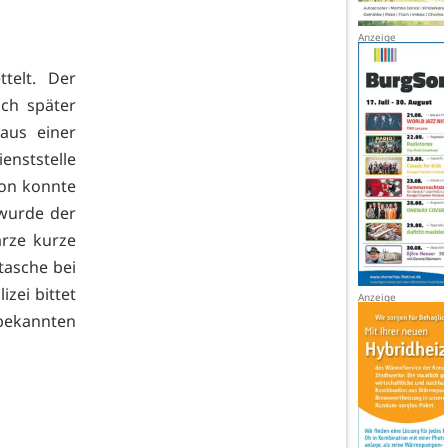
telt. Der
ch später
aus einer
enststelle
son konnte
 wurde der
arze kurze
tasche bei
zei bittet
nbekannten