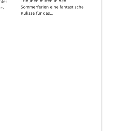
Tribünen mitten in den
mter
Sommerferien eine fantastische
es
Kulisse für das…