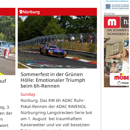
Nürburg
Sommerfest in der Grünen
Hölle: Emotionaler Triumph
auf
beim 6h-Rennen
Sunday
Nürburg. Das KW 6h ADAC Ruhr-
Pokal-Rennen der ADAC RAVENOL
g, 3.
Nürburgring Langstrecken-Serie bot
en der
am 1. August bei traumhaftem
um
Kaiserwetter und vor voll besetzten
hwort