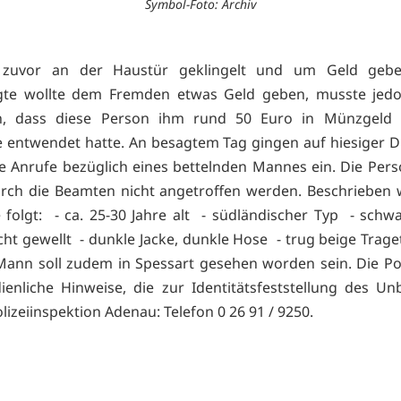
Symbol-Foto: Archiv
 zuvor an der Haustür geklingelt und um Geld gebet
gte wollte dem Fremden etwas Geld geben, musste jedo
len, dass diese Person ihm rund 50 Euro in Münzgeld 
 entwendet hatte. An besagtem Tag gingen auf hiesiger Di
te Anrufe bezüglich eines bettelnden Mannes ein. Die Per
rch die Beamten nicht angetroffen werden. Beschrieben
folgt: - ca. 25-30 Jahre alt - südländischer Typ - schw
icht gewellt - dunkle Jacke, dunkle Hose - trug beige Trage
Mann soll zudem in Spessart gesehen worden sein. Die Poli
enliche Hinweise, die zur Identitätsfeststellung des U
lizeiinspektion Adenau: Telefon 0 26 91 / 9250.