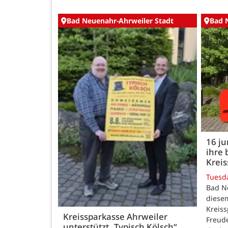
Bad Neuenahr-Ahrweiler Stadt
Bad 
16 j
ihre 
Kreis
Tuesd
Bad N
diesem
Kreiss
Kreissparkasse Ahrweiler
Freud
unterstützt „Typisch Kölsch“