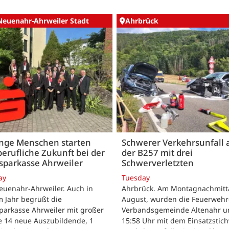
Neuenahr-Ahrweiler Stadt
Ahrbrück
unge Menschen starten
Schwerer Verkehrsunfall 
berufliche Zukunft bei der
der B257 mit drei
sparkasse Ahrweiler
Schwerverletzten
ay
Tuesday
euenahr-Ahrweiler. Auch in
Ahrbrück. Am Montagnachmitta
 Jahr begrüßt die
August, wurden die Feuerwehr
parkasse Ahrweiler mit großer
Verbandsgemeinde Altenahr 
e 14 neue Auszubildende, 1
15:58 Uhr mit dem Einsatzstic