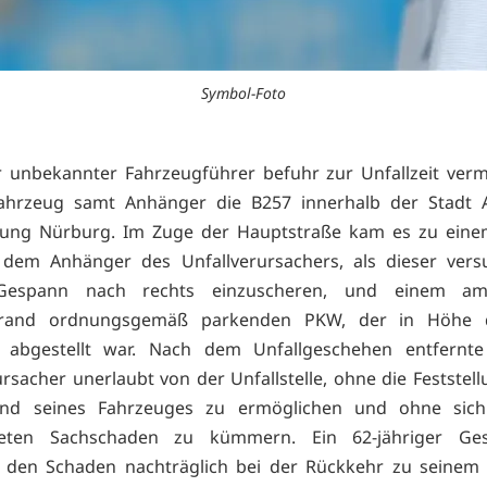
Symbol-Foto
r unbekannter Fahrzeugführer befuhr zur Unfallzeit verm
ahrzeug samt Anhänger die B257 innerhalb der Stadt 
htung Nürburg. Im Zuge der Hauptstraße kam es zu eine
 dem Anhänger des Unfallverursachers, als dieser versu
Gespann nach rechts einzuscheren, und einem am
nrand ordnungsgemäß parkenden PKW, der in Höhe d
 abgestellt war. Nach dem Unfallgeschehen entfernte
ursacher unerlaubt von der Unfallstelle, ohne die Feststell
nd seines Fahrzeuges zu ermöglichen und ohne si
teten Sachschaden zu kümmern. Ein 62-jähriger Ges
 den Schaden nachträglich bei der Rückkehr zu seinem 