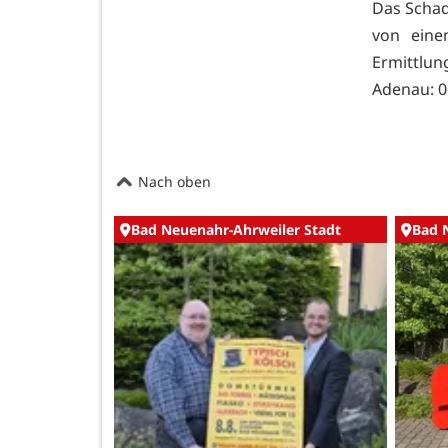
Das Schad
von eine
Ermittlun
Adenau: 0 
Nach oben
Bad Neuenahr-Ahrweiler Stadt
Bad 