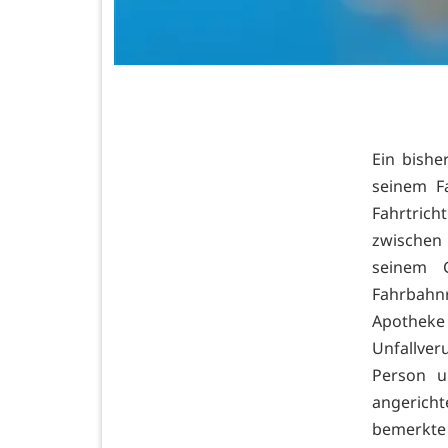
Ein bishe
seinem F
Fahrtric
zwischen
seinem 
Fahrbah
Apotheke
Unfallver
Person u
angerich
bemerkte