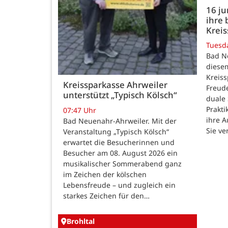
16 j
ihre 
Kreis
Tuesd
Bad N
diesem
Kreiss
Kreissparkasse Ahrweiler
Freud
unterstützt „Typisch Kölsch“
duale
Prakti
07:47 Uhr
ihre 
Bad Neuenahr-Ahrweiler. Mit der
Sie ve
Veranstaltung „Typisch Kölsch“
erwartet die Besucherinnen und
Besucher am 08. August 2026 ein
musikalischer Sommerabend ganz
im Zeichen der kölschen
Lebensfreude – und zugleich ein
starkes Zeichen für den…
Brohltal