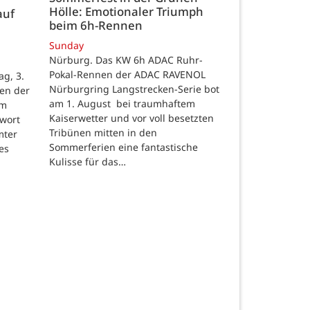
Hölle: Emotionaler Triumph
auf
beim 6h-Rennen
Sunday
Nürburg. Das KW 6h ADAC Ruhr-
Pokal-Rennen der ADAC RAVENOL
g, 3.
Nürburgring Langstrecken-Serie bot
en der
am 1. August bei traumhaftem
um
Kaiserwetter und vor voll besetzten
hwort
Tribünen mitten in den
mter
Sommerferien eine fantastische
es
Kulisse für das…