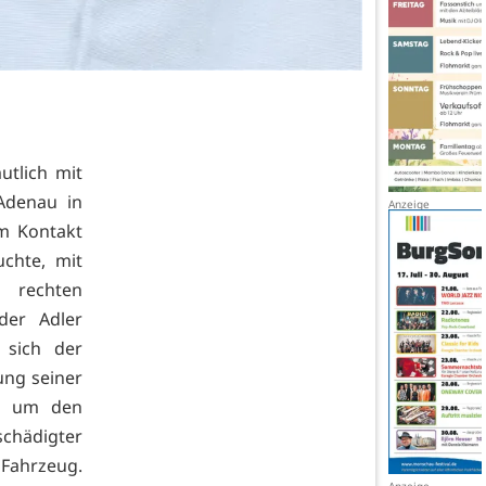
utlich mit
Adenau in
m Kontakt
chte, mit
 rechten
er Adler
 sich der
ung seiner
ch um den
chädigter
Fahrzeug.