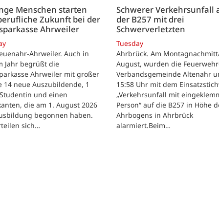
unge Menschen starten
Schwerer Verkehrsunfall 
berufliche Zukunft bei der
der B257 mit drei
sparkasse Ahrweiler
Schwerverletzten
ay
Tuesday
euenahr-Ahrweiler. Auch in
Ahrbrück. Am Montagnachmitta
 Jahr begrüßt die
August, wurden die Feuerwehr
parkasse Ahrweiler mit großer
Verbandsgemeinde Altenahr 
e 14 neue Auszubildende, 1
15:58 Uhr mit dem Einsatzstic
 Studentin und einen
„Verkehrsunfall mit eingeklem
kanten, die am 1. August 2026
Person“ auf die B257 in Höhe d
Ausbildung begonnen haben.
Ahrbogens in Ahrbrück
rteilen sich…
alarmiert.Beim…