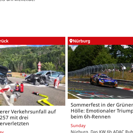
rück
Nürburg
Sommerfest in der Grüne
Hölle: Emotionaler Trium
rer Verkehrsunfall auf
beim 6h-Rennen
257 mit drei
erverletzten
Sunday
Nürburg. Das KW 6h ADAC Ruh
ay