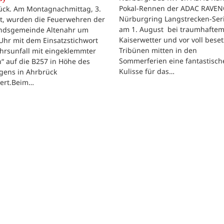
Pokal-Rennen der ADAC RAVE
ück. Am Montagnachmittag, 3.
Nürburgring Langstrecken-Seri
t, wurden die Feuerwehren der
am 1. August bei traumhafte
ndsgemeinde Altenahr um
Kaiserwetter und vor voll bese
Uhr mit dem Einsatzstichwort
Tribünen mitten in den
hrsunfall mit eingeklemmter
Sommerferien eine fantastisch
“ auf die B257 in Höhe des
Kulisse für das…
gens in Ahrbrück
iert.Beim…