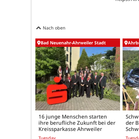
Nach oben
Bad Neuenahr-Ahrweiler Stadt
Ahrb
16 junge Menschen starten
Schwe
ihre berufliche Zukunft bei der
der B
Kreissparkasse Ahrweiler
Schw
Tuesday
Tuesd