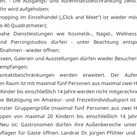
en. - Die Ausgangs- und Aufenthaltsbeschränkung zwisc
Uhr wird aufgehoben;
hopping im Einzelhandel („Click and Meet“) ist wieder mög
o 40 Quadratmeter);
nahe Dienstleistungen wie Kosmetik-, Nagel-, Wellness
und Piercingstudios dürfen - unter Beachtung entsp
ßnahmen - wieder öffnen;
seen, Galerien und Ausstellungen dürfen wieder Besuche
 empfangen;
ontaktbeschränkungen werden erweitert. Der Aufen
hen Raum ist mit maximal fünf Personen aus maximal zwei 
 Kinder bis einschließlich 14 Jahre werden nicht mitgerechn
che Betätigung im Amateur- und Freizeitindividualsport ist
enzter Gruppengröße (maximal fünf Personen aus zwei H
ppen von maximal 20 Kindern bis einschließlich 14 Jahr
 Neu ist: Gastronomen dürfen ihre Außenbereiche unter
flagen für Gäste öffnen. Landrat Dr. Jürgen Pföhler und 