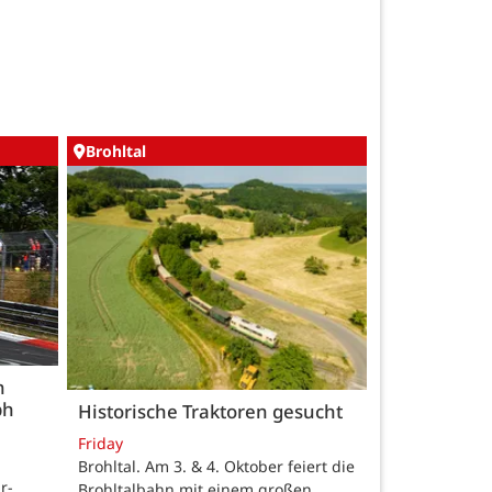
Brohltal
n
ph
Historische Traktoren gesucht
Friday
Brohltal. Am 3. & 4. Oktober feiert die
r-
Brohltalbahn mit einem großen