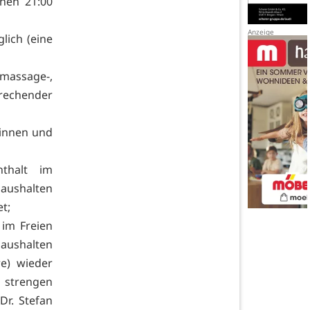
hen 21:00
lich (eine
massage-,
rechender
rinnen und
thalt im
Haushalten
et;
 im Freien
aushalten
e) wieder
 strengen
Dr. Stefan