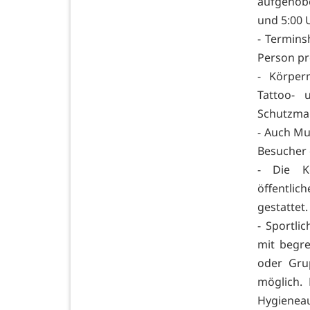
aufgehob
und 5:00 
- Termins
Person pr
- Körper
Tattoo- 
Schutzma
- Auch Mu
Besucher
- Die K
öffentlic
gestattet.
- Sportli
mit begr
oder Gru
möglich.
Hygieneau