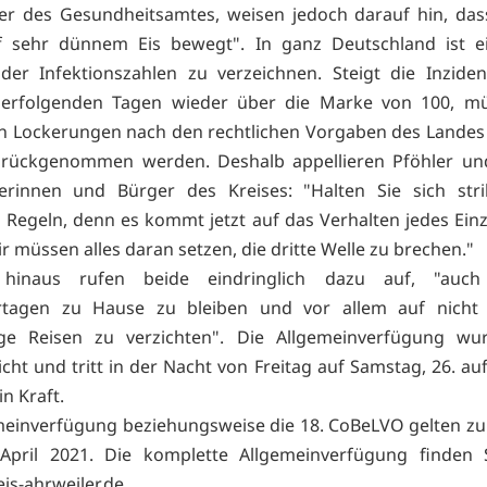
ter des Gesundheitsamtes, weisen jedoch darauf hin, das
uf sehr dünnem Eis bewegt". In ganz Deutschland ist ei
er Infektionszahlen zu verzeichnen. Steigt die Inzide
derfolgenden Tagen wieder über die Marke von 100, mü
n Lockerungen nach den rechtlichen Vorgaben des Landes
urückgenommen werden. Deshalb appellieren Pföhler un
gerinnen und Bürger des Kreises: "Halten Sie sich stri
 Regeln, denn es kommt jetzt auf das Verhalten jedes Ein
r müssen alles daran setzen, die dritte Welle zu brechen."
 hinaus rufen beide eindringlich dazu auf, "auc
ertagen zu Hause zu bleiben und vor allem auf nicht
ge Reisen zu verzichten". Die Allgemeinverfügung wu
icht und tritt in der Nacht von Freitag auf Samstag, 26. au
n Kraft.
meinverfügung beziehungsweise die 18. CoBeLVO gelten zu
April 2021. Die komplette Allgemeinverfügung finden S
eis-ahrweiler.de.