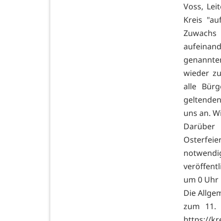
Voss, Lei
Kreis "a
Zuwachs d
aufeinan
genannte
wieder z
alle Bür
geltenden
uns an. Wi
Darüber
Osterfei
notwendi
veröffentl
um 0 Uhr i
Die Allge
zum 11. 
https://kr