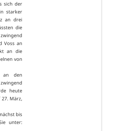
s sich der
n starker
nz an drei
ssten die
 zwingend
d Voss an
kt an die
zelnen von
h an den
 zwingend
rde heute
f 27. März,
nächst bis
ie unter: