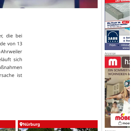
, die bei
rde von 13
Ahrweiler
äuft sich
maßnahmen
sache ist
Nürburg