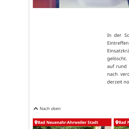
In der S
Eintreffe
Einsatzk
gelöscht
auf rund
nach ver
derzeit no
Nach oben
Bad Neuenahr-Ahrweiler Stadt
Bad 