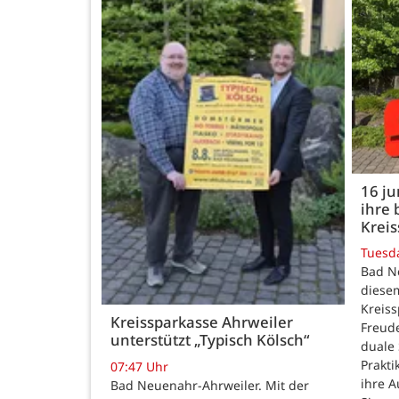
16 j
ihre 
Kreis
Tuesd
Bad N
diesem
Kreiss
Kreissparkasse Ahrweiler
Freud
unterstützt „Typisch Kölsch“
duale
Prakti
07:47 Uhr
ihre 
Bad Neuenahr-Ahrweiler. Mit der