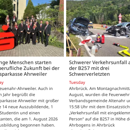
unge Menschen starten
Schwerer Verkehrsunfall 
berufliche Zukunft bei der
der B257 mit drei
sparkasse Ahrweiler
Schwerverletzten
ay
Tuesday
euenahr-Ahrweiler. Auch in
Ahrbrück. Am Montagnachmitta
 Jahr begrüßt die
August, wurden die Feuerwehr
parkasse Ahrweiler mit großer
Verbandsgemeinde Altenahr 
e 14 neue Auszubildende, 1
15:58 Uhr mit dem Einsatzstic
 Studentin und einen
„Verkehrsunfall mit eingeklem
kanten, die am 1. August 2026
Person“ auf die B257 in Höhe d
Ausbildung begonnen haben.
Ahrbogens in Ahrbrück