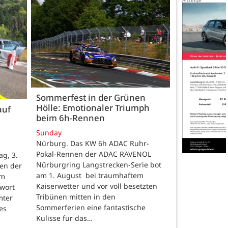
Sommerfest in der Grünen
Hölle: Emotionaler Triumph
auf
beim 6h-Rennen
Sunday
Nürburg. Das KW 6h ADAC Ruhr-
Pokal-Rennen der ADAC RAVENOL
g, 3.
Nürburgring Langstrecken-Serie bot
en der
am 1. August bei traumhaftem
um
Kaiserwetter und vor voll besetzten
hwort
Tribünen mitten in den
mter
Sommerferien eine fantastische
es
Kulisse für das…