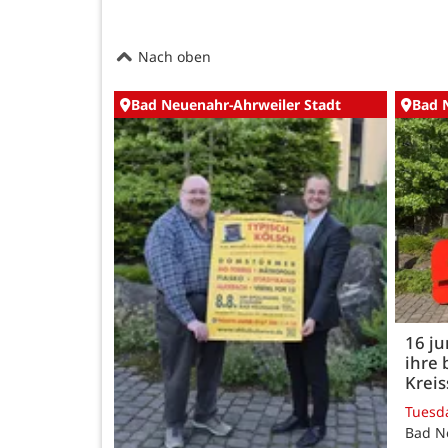
Nach oben
Bad Neuenahr-Ahrweiler Stadt
Bad 
16 j
ihre 
Kreis
Tuesd
Bad N