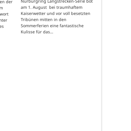
Nürburgring Langstrecken-Serie bot
en der
am 1. August bei traumhaftem
um
Kaiserwetter und vor voll besetzten
hwort
Tribünen mitten in den
mter
Sommerferien eine fantastische
es
Kulisse für das…