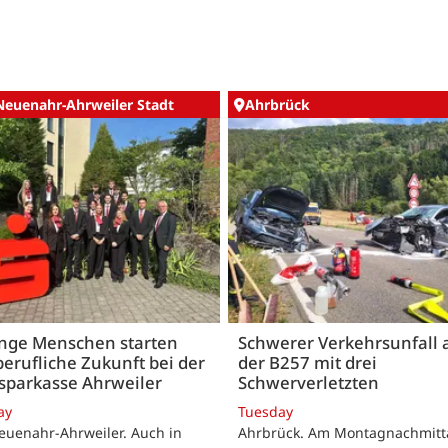
Neuenahr-Ahrweiler Stadt
Ahrbrück
unge Menschen starten
Schwerer Verkehrsunfall 
berufliche Zukunft bei der
der B257 mit drei
sparkasse Ahrweiler
Schwerverletzten
ay
Tuesday
euenahr-Ahrweiler. Auch in
Ahrbrück. Am Montagnachmitta