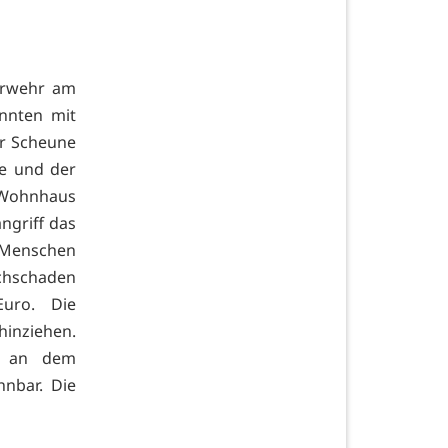
uerwehr am
onnten mit
er Scheune
ze und der
 Wohnhaus
ngriff das
. Menschen
chschaden
uro. Die
hinziehen.
n an dem
nbar. Die