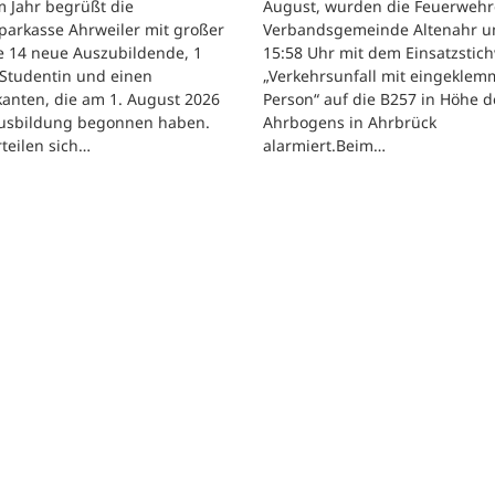
 Jahr begrüßt die
August, wurden die Feuerwehr
parkasse Ahrweiler mit großer
Verbandsgemeinde Altenahr 
e 14 neue Auszubildende, 1
15:58 Uhr mit dem Einsatzstic
 Studentin und einen
„Verkehrsunfall mit eingeklem
kanten, die am 1. August 2026
Person“ auf die B257 in Höhe d
Ausbildung begonnen haben.
Ahrbogens in Ahrbrück
rteilen sich…
alarmiert.Beim…