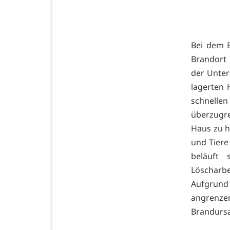
Bei dem E
Brandort 
der Unter
lagerten 
schnelle
überzugre
Haus zu h
und Tier
beläuft
Löscharbe
Aufgrun
angrenze
Brandursa