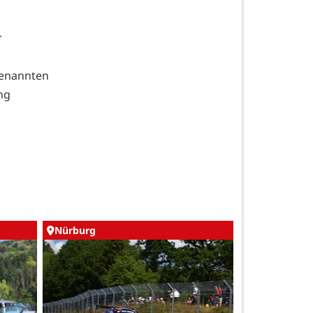
r
genannten
ng
Nürburg