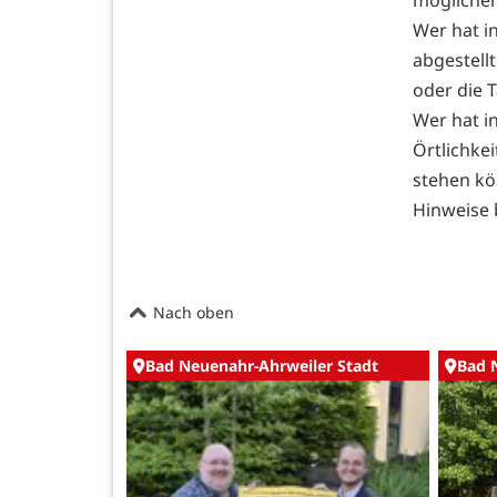
Wer hat 
abgestell
oder die 
Wer hat i
Örtlichke
stehen k
Hinweise b
Nach oben
Bad Neuenahr-Ahrweiler Stadt
Bad 