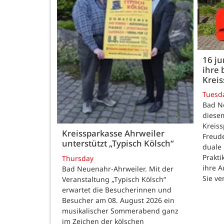
16 j
ihre 
Kreis
Tuesd
Bad N
diesem
Kreiss
Kreissparkasse Ahrweiler
Freud
unterstützt „Typisch Kölsch“
duale
Prakti
Thursday
ihre 
Bad Neuenahr-Ahrweiler. Mit der
Sie ve
Veranstaltung „Typisch Kölsch“
erwartet die Besucherinnen und
Besucher am 08. August 2026 ein
musikalischer Sommerabend ganz
im Zeichen der kölschen