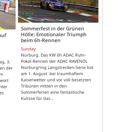
Sommerfest in der Grünen
Hölle: Emotionaler Triumph
auf
beim 6h-Rennen
Sunday
Nürburg. Das KW 6h ADAC Ruhr-
Pokal-Rennen der ADAC RAVENOL
g, 3.
Nürburgring Langstrecken-Serie bot
en der
am 1. August bei traumhaftem
um
Kaiserwetter und vor voll besetzten
hwort
Tribünen mitten in den
mter
Sommerferien eine fantastische
es
Kulisse für das…