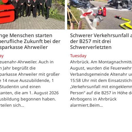
unge Menschen starten
Schwerer Verkehrsunfall 
berufliche Zukunft bei der
der B257 mit drei
sparkasse Ahrweiler
Schwerverletzten
ay
Tuesday
euenahr-Ahrweiler. Auch in
Ahrbrück. Am Montagnachmitta
 Jahr begrüßt die
August, wurden die Feuerwehr
parkasse Ahrweiler mit großer
Verbandsgemeinde Altenahr 
e 14 neue Auszubildende, 1
15:58 Uhr mit dem Einsatzstic
 Studentin und einen
„Verkehrsunfall mit eingeklem
kanten, die am 1. August 2026
Person“ auf die B257 in Höhe d
Ausbildung begonnen haben.
Ahrbogens in Ahrbrück
rteilen sich…
alarmiert.Beim…