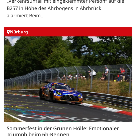
„Verkehrsunfall mit eingeklemmter Person“ auf die
B257 in Höhe des Ahrbogens in Ahrbrück
alarmiert.Beim…
Nürburg
Sommerfest in der Grünen Hölle: Emotionaler
Triumph beim 6h-Rennen