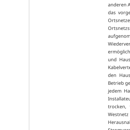
anderen A
das vorge
Ortsnetz
Ortsnetz
aufgen
Wiederve
ermöglich
und Hausi
Kabelvert
den Haus
Betrieb g
jedem Hau
Installat
trocken,
Westnetz
Herausnah
Stromver