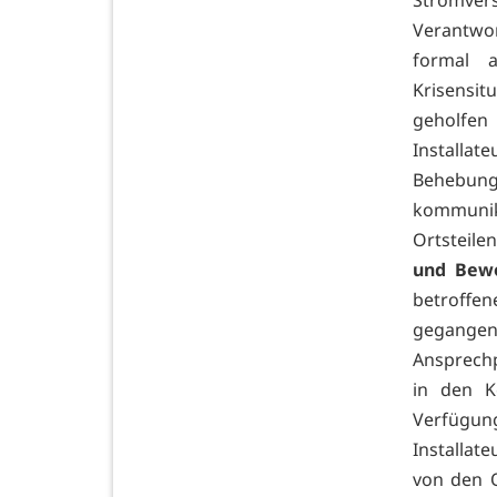
Verantwo
formal 
Krisensit
geholfen
Installat
Behebung
kommunika
Ortsteile
und Bew
betroffe
gegangen
Ansprechp
in den K
Verfügun
Installat
von den O