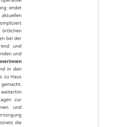
ung endet
ktuellen
ompliziert
örtlichen
en bei der
erend und
einden und
hnerinnen
ind in den
s zu Haus
 gemacht.
 weiterhin
ragen zur
innen und
versorgung
stnetz die