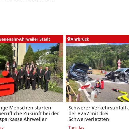
Neuenahr-Ahrweiler Stadt
Ahrbrück
unge Menschen starten
Schwerer Verkehrsunfall 
berufliche Zukunft bei der
der B257 mit drei
sparkasse Ahrweiler
Schwerverletzten
ay
Tuesday