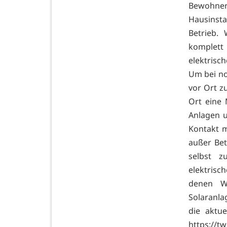
Bewohne
Hausinsta
Betrieb.
komplett
elektrisc
Um bei no
vor Ort z
Ort eine 
Anlagen u
Kontakt m
außer Be
selbst z
elektrisc
denen We
Solaranla
die aktue
https://t