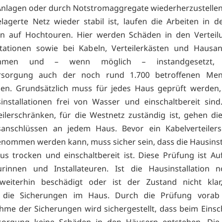
nlagen oder durch Notstromaggregate wiederherzustellen
lagerte Netz wieder stabil ist, laufen die Arbeiten in d
en auf Hochtouren. Hier werden Schäden in den Verteil
stationen sowie bei Kabeln, Verteilerkästen und Hausan
ommen und – wenn möglich – instandgesetzt,
rsorgung auch der noch rund 1.700 betroffenen Me
en. Grundsätzlich muss für jedes Haus geprüft werden,
nstallationen frei von Wasser und einschaltbereit sin
eilerschränken, für die Westnetz zuständig ist, gehen di
anschlüssen an jedem Haus. Bevor ein Kabelverteilers
enommen werden kann, muss sicher sein, dass die Hausinsta
s trocken und einschaltbereit ist. Diese Prüfung ist A
eurinnen und Installateuren. Ist die Hausinstallation 
 weiterhin beschädigt oder ist der Zustand nicht klar,
 die Sicherungen im Haus. Durch die Prüfung vorab
me der Sicherungen wird sichergestellt, dass beim Einsc
sorgung keine Schäden in den Häusern entstehen. Die 