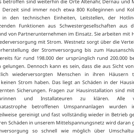
 betroffen sind weiterhin die Orte Altenahr, Dernau und
. Derzeit sind immer noch etwa 800 Kolleginnen und Ko
 in den technischen Einheiten, Leitstellen, der Hotli
tzenden Funktionen aus Schwestergesellschaften aus 
nd von Partnerunternehmen im Einsatz. Sie arbeiten mit
ederversorgung mit Strom. Westnetz sorgt über die Vertei
erherstellung der Stromversorgung bis zum Hausanschlu
bereits für rund 198.000 der ursprünglich rund 200.000 b
gelungen. Dennoch kann es sein, dass die aus Sicht vo
zlich wiederversorgten Menschen in ihren Häusern ta
 keinen Strom haben. Das liegt an Schäden in der Hausin
ernten Sicherungen. Fragen zur Hausinstallation sind mit
ateurinnen und Installateuren zu klären. Alle
katastrophe betroffenen Umspannanlagen wurden i
teilweise gereinigt und fast vollständig wieder in Betrieb
ren Schäden in unserem Mittelspannungsnetz wird daran g
mversorgung so schnell wie möglich über Umschalt