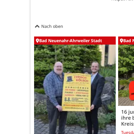
Nach oben
Bad Neuenahr-Ahrweiler Stadt
Bad 
16 j
ihre 
Kreis
Tuesd