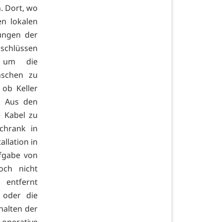
. Dort, wo
en lokalen
ungen der
schlüssen
 um die
nschen zu
 ob Keller
d. Aus den
e Kabel zu
chrank in
llation in
ufgabe von
noch nicht
 entfernt
 oder die
halten der
operative