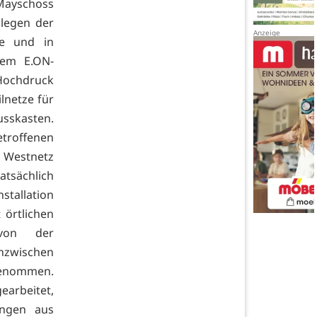
 Mayschoss
llegen der
ne und in
dem E.ON-
 Hochdruck
lnetze für
sskasten.
etroffenen
n Westnetz
tsächlich
stallation
 örtlichen
 von der
nzwischen
 genommen.
earbeitet,
ungen aus