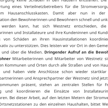
rtung eines Verteilnetzbetreibers für die Stromversorg
am Hausanschlusskasten. Damit aber nun in der a
uation den Bewohnerinnen und Bewohnern schnell und unk
 werden kann, hat sich Westnetz entschieden, die 
eurinnen und Installateure und ihre Kundeninnen und Kund
 von Schäden an ihren Hausinstallationen koordini
tiv zu unterstützen. Dies leisten wir vor Ort in den Gem
n und über die Medien.
Dringender Aufruf an die Bewo
ohner
Mitarbeiterinnen und Mitarbeiter von Westnetz s
nen Kommunen und Orten durch alle Straßen und von Hau
 und haben viele Anschlüsse schon wieder startklar
artnerinnen und Ansprechpartner der Westnetz sind jetzt
ommunen präsent, stehen an zentralen Stellen für F
g und koordinieren die Einsätze von Installateur
euren. Bei dieser Arbeit, auf den letzten Metern der Strom
rtsnetzstationen zu den einzelnen Haushalten, bittet We