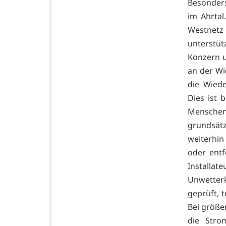
Besonders
im Ahrtal
Westnetz
unterstü
Konzern u
an der Wi
die Wied
Dies ist 
Menschen 
grundsät
weiterhin
oder entf
Install
Unwetter
geprüft, 
Bei größe
die Stro