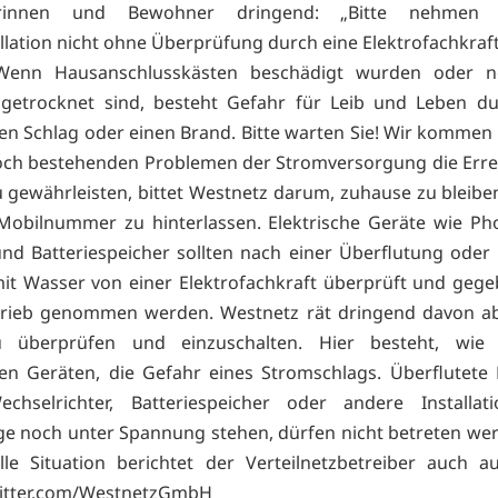
rinnen und Bewohner dringend: „Bitte nehmen 
llation nicht ohne Überprüfung durch eine Elektrofachkraft
 Wenn Hausanschlusskästen beschädigt wurden oder n
 getrocknet sind, besteht Gefahr für Leib und Leben du
hen Schlag oder einen Brand. Bitte warten Sie! Wir kommen 
ch bestehenden Problemen der Stromversorgung die Erre
u gewährleisten, bittet Westnetz darum, zuhause zu bleibe
Mobilnummer zu hinterlassen. Elektrische Geräte wie Pho
nd Batteriespeicher sollten nach einer Überflutung ode
it Wasser von einer Elektrofachkraft überprüft und gege
trieb genommen werden. Westnetz rät dringend davon ab
u überprüfen und einzuschalten. Hier besteht, wie 
hen Geräten, die Gefahr eines Stromschlags. Überflutete
chselrichter, Batteriespeicher oder andere Installat
ge noch unter Spannung stehen, dürfen nicht betreten we
lle Situation berichtet der Verteilnetzbetreiber auch au
witter.com/WestnetzGmbH