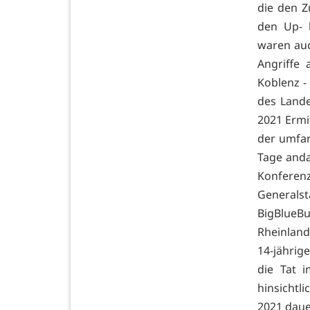
die den 
den Up- 
waren auc
Angriffe 
Koblenz -
des Lande
2021 Ermi
der umfan
Tage anda
Konferenz
Generals
BigBlueB
Rheinland
14-jährig
die Tat 
hinsichtl
2021 daue