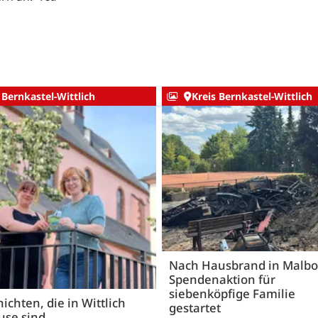
 Bernkastel-Wittlich
Kreis Bernkastel-Wittlich
Nach Hausbrand in Malbo
Spendenaktion für
siebenköpfige Familie
ichten, die in Wittlich
gestartet
use sind