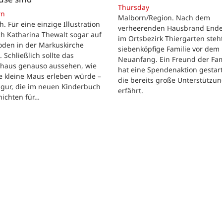
Thursday
rn
Malborn/Region. Nach dem
ch. Für eine einzige Illustration
verheerenden Hausbrand Ende 
ch Katharina Thewalt sogar auf
im Ortsbezirk Thiergarten steh
oden in der Markuskirche
siebenköpfige Familie vor dem
. Schließlich sollte das
Neuanfang. Ein Freund der Fam
shaus genauso aussehen, wie
hat eine Spendenaktion gestart
e kleine Maus erleben würde –
die bereits große Unterstützu
igur, die im neuen Kinderbuch
erfährt.
hichten für…