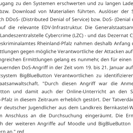
Zugang zu den Systemen erschwerten und zu langen Ladez
bzw. Download von Materialien führten. Auslöser der 
h DDoS- (Distributed Denial of Service) bzw. DoS- (Denial o
auf die relevante EDV-Infrastruktur. Die Generalstaatsan
 Landeszentralstelle Cybercrime (LZC) - und das Dezernat 
skriminalamtes Rheinland-Pfalz nahmen deshalb Anfang 
ttlungen gegen mögliche Verantwortliche der Attacken auf
greichen Ermittlungen gelang es nunmehr, den für einen
uernden DoS-Angriff in der Zeit vom 19. bis 21. Januar au
system BigBlueButton Verantwortlichen zu identifiziere
taatsanwaltschaft. "Durch diesen Angriff war die Anm
utton und damit auch der Online-Unterricht an den S
-Pfalz in diesem Zeitraum erheblich gestört. Der Tatverdäc
er deutscher Jugendlicher aus dem Landkreis Bernkastel-Wi
im Anschluss an die Durchsuchung eingeräumt. Die Erm
ich der weiteren Angriffe auf Moodle und BigBlueButton
rn an."
red