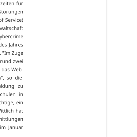
eiten für
Störungen
f Service)
waltschaft
Cybercrime
des Jahres
. "Im Zuge
 rund zwei
f das Web-
n", so die
eldung zu
chulen in
htige, ein
ttlich hat
ittlungen
 im Januar