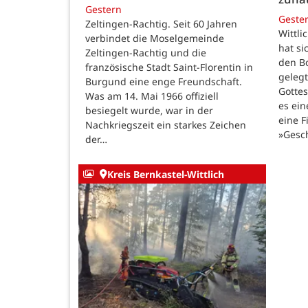
Gestern
Geste
Zeltingen-Rachtig. Seit 60 Jahren
Wittli
verbindet die Moselgemeinde
hat si
Zeltingen-Rachtig und die
den B
französische Stadt Saint-Florentin in
gelegt
Burgund eine enge Freundschaft.
Gotte
Was am 14. Mai 1966 offiziell
es ein
besiegelt wurde, war in der
eine F
Nachkriegszeit ein starkes Zeichen
»Gesc
der…
Kreis Bernkastel-Wittlich