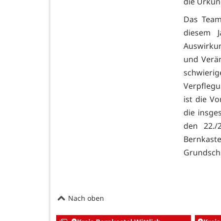
die Urkun
Das Team
diesem 
Auswirku
und Verä
schwieri
Verpflegu
ist die V
die insge
den 22./
Bernkast
Grundschu
Nach oben