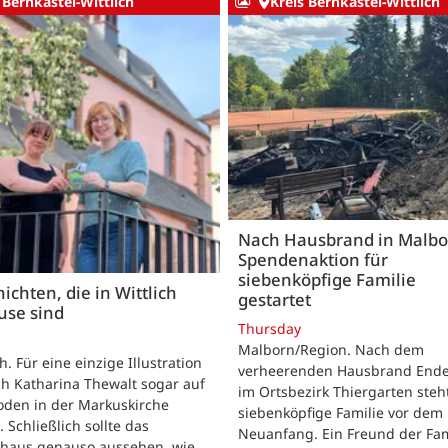
 Bernkastel-Wittlich
Kreis Bernkastel-Wittlich
Nach Hausbrand in Malbo
Spendenaktion für
siebenköpfige Familie
ichten, die in Wittlich
gestartet
use sind
Thursday
Malborn/Region. Nach dem
ch. Für eine einzige Illustration
verheerenden Hausbrand Ende 
ch Katharina Thewalt sogar auf
im Ortsbezirk Thiergarten steh
oden in der Markuskirche
siebenköpfige Familie vor dem
. Schließlich sollte das
Neuanfang. Ein Freund der Fam
shaus genauso aussehen, wie