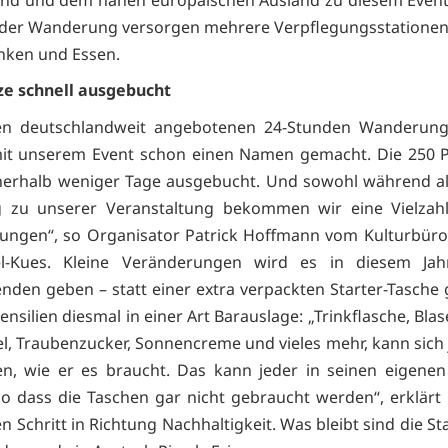
der Wanderung versorgen mehrere Verpflegungsstationen 
nken und Essen.
ze schnell ausgebucht
en deutschlandweit angebotenen 24-Stunden Wanderun
it unserem Event schon einen Namen gemacht. Die 250 P
nerhalb weniger Tage ausgebucht. Und sowohl während al
 zu unserer Veranstaltung bekommen wir eine Vielzahl 
ngen“, so Organisator Patrick Hoffmann vom Kulturbüro
el-Kues. Kleine Veränderungen wird es in diesem Jah
nden geben – statt einer extra verpackten Starter-Tasche g
silien diesmal in einer Art Barauslage: „Trinkflasche, Blas
el, Traubenzucker, Sonnencreme und vieles mehr, kann sich j
n, wie er es braucht. Das kann jeder in seinen eigenen
so dass die Taschen gar nicht gebraucht werden“, erklär
n Schritt in Richtung Nachhaltigkeit. Was bleibt sind die St