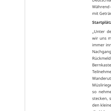
Während 
mit Geträ
Startplät
„Unter d
wir uns m
immer in
Nachgang
Rückmeldu
Bernkast
Teilnehme
Wanderuten
Müslirieg
so nehme
stecken, 
den kleine