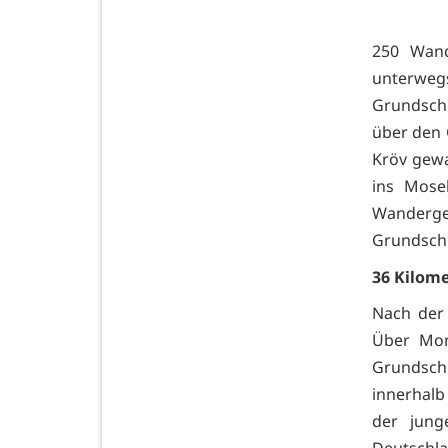
250 Wan
unterwegs
Grundschu
über den 
Kröv gewa
ins Mosel
Wanderg
Grundsch
36 Kilome
Nach der
Über Mon
Grundsch
innerhalb
der jung
Deutschla