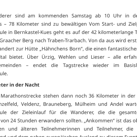
derer sind am kommenden Samstag ab 10 Uhr in de
 – 78 Kilometer sind zu bewältigen Vom Start- und Zie
le in Bernkastel-Kues geht es auf der 42 kilometerlange 
Graacher Berg nach Traben-Trarbach. Von da aus wird ers
ndert zur Hütte „Hähnchens Born“, die einen fantastische
tal bietet. Über Ürzig, Wehlen und Lieser – alle erfa
emeinden – endet die Tagstrecke wieder im Basisl
ule.
ter in der Nacht
 Marathonstrecke stehen dann noch 36 Kilometer in der 
zelfeld, Veldenz, Brauneberg, Mülheim und Andel wart
ule der Zieleinlauf für die Wanderer, die die gesamt
 von 24 Stunden erwandern sollten. „Ankommen“ ist das ob
en und älteren Teilnehmerinnen und Teilnehmer, die
nd und dem nahen europäischen Ausland zu diesem Event