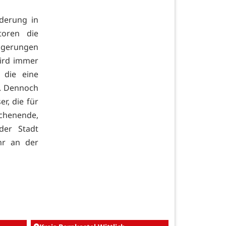
derung in
oren die
igerungen
ird immer
 die eine
t. Dennoch
r, die für
ochenende,
der Stadt
hr an der