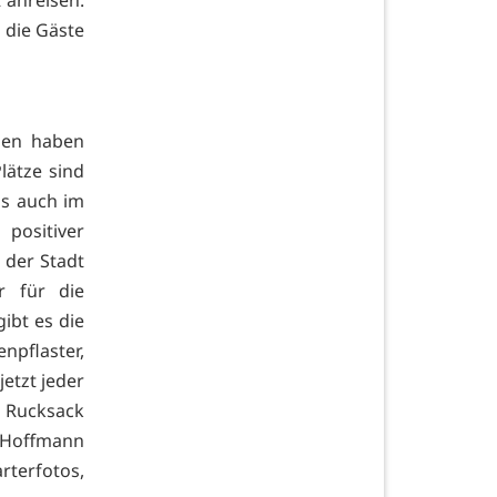
die Gäste
gen haben
lätze sind
s auch im
positiver
 der Stadt
r für die
ibt es die
enpflaster,
etzt jeder
 Rucksack
t Hoffmann
arterfotos,