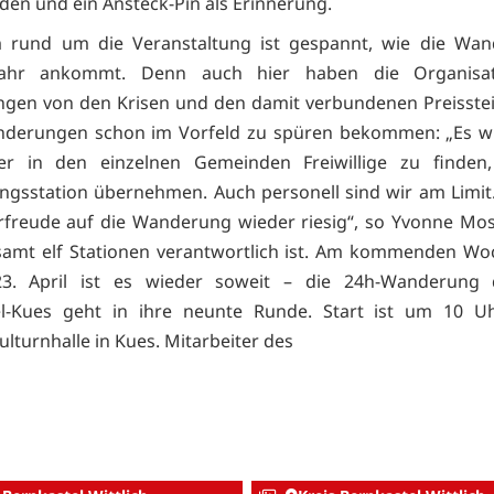
den und ein Ansteck-Pin als Erinnerung.
 rund um die Veranstaltung ist gespannt, wie die Wan
Jahr ankommt. Denn auch hier haben die Organisat
ngen von den Krisen und den damit verbundenen Preisste
nderungen schon im Vorfeld zu spüren bekommen: „Es w
ger in den einzelnen Gemeinden Freiwillige zu finden,
ngsstation übernehmen. Auch personell sind wir am Limi
orfreude auf die Wanderung wieder riesig“, so Yvonne Mose
samt elf Stationen verantwortlich ist. Am kommenden W
23. April ist es wieder soweit – die 24h-Wanderung 
el-Kues geht in ihre neunte Runde. Start ist um 10 U
lturnhalle in Kues. Mitarbeiter des