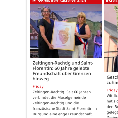
Kreis Bernkastel-Wittlich
Kreis
Zeltingen-Rachtig und Saint-
Florentin: 60 Jahre gelebte
Freundschaft über Grenzen
Gesch
hinweg
zuha
Friday
Friday
Zeltingen-Rachtig. Seit 60 Jahren
Wittli
verbindet die Moselgemeinde
hat si
Zeltingen-Rachtig und die
den B
französische Stadt Saint-Florentin in
gelegt
Burgund eine enge Freundschaft.
Gotte