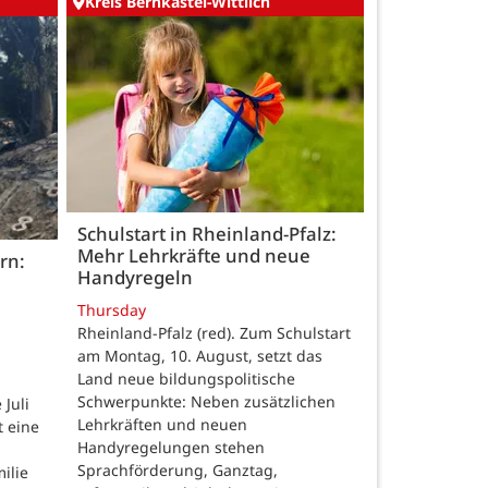
Kreis Bernkastel-Wittlich
Schulstart in Rheinland-Pfalz:
Mehr Lehrkräfte und neue
rn:
Handyregeln
Thursday
Rheinland-Pfalz (red). Zum Schulstart
am Montag, 10. August, setzt das
Land neue bildungspolitische
Schwerpunkte: Neben zusätzlichen
Juli
Lehrkräften und neuen
t eine
Handyregelungen stehen
Sprachförderung, Ganztag,
ilie