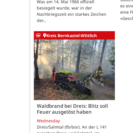
Was am 14. Mai 1966 offiziell
es ein
besiegelt wurde, war in der
eine F
Nachkriegszeit ein starkes Zeichen
»Gesc
der…
Kreis Bernkastel-Wittlich
Waldbrand bei Dreis: Blitz soll
Feuer ausgelöst haben
Wednesday
Dreis/Salmtal (fb/bor). An der L 141