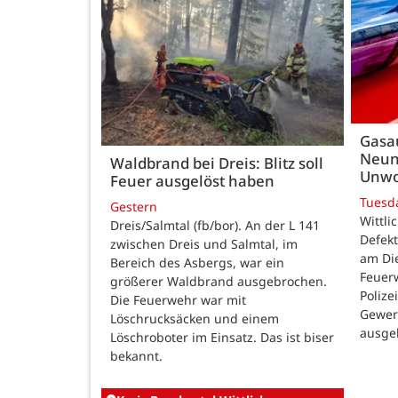
Gasau
Neun
Waldbrand bei Dreis: Blitz soll
Unwo
Feuer ausgelöst haben
Tuesd
Gestern
Wittli
Dreis/Salmtal (fb/bor). An der L 141
Defekt
zwischen Dreis und Salmtal, im
am Di
Bereich des Asbergs, war ein
Feuer
größerer Waldbrand ausgebrochen.
Polize
Die Feuerwehr war mit
Gewer
Löschrucksäcken und einem
ausge
Löschroboter im Einsatz. Das ist biser
bekannt.