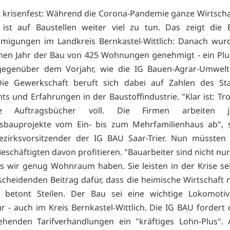
t krisenfest: Während die Corona-Pandemie ganze Wirtsch
 ist auf Baustellen weiter viel zu tun. Das zeigt die 
migungen im Landkreis Bernkastel-Wittlich: Danach wurd
en Jahr der Bau von 425 Wohnungen genehmigt - ein Plu
gegenüber dem Vorjahr, wie die IG Bauen-Agrar-Umwelt
 Die Gewerkschaft beruft sich dabei auf Zahlen des Sta
s und Erfahrungen in der Baustoffindustrie. "Klar ist: Tr
e Auftragsbücher voll. Die Firmen arbeiten j
bauprojekte vom Ein- bis zum Mehrfamilienhaus ab", 
Bezirksvorsitzender der IG BAU Saar-Trier. Nun müssten 
Beschäftigten davon profitieren. "Bauarbeiter sind nicht nu
ss wir genug Wohnraum haben. Sie leisten in der Krise s
scheidenden Beitrag dafür, dass die heimische Wirtschaft ni
", betont Steilen. Der Bau sei eine wichtige Lokomotiv
r - auch im Kreis Bernkastel-Wittlich. Die IG BAU fordert 
ehenden Tarifverhandlungen ein "kräftiges Lohn-Plus".