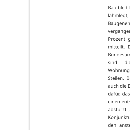
Bau bleib
lahmlegt,
Baugeneh
vergangen
Prozent 
mitteilt.
Bundesamt
sind di
Wohnungs
Steilen, 
auch die 
dafür, da
einen ent
abstürzt
Konjunktu
den anst