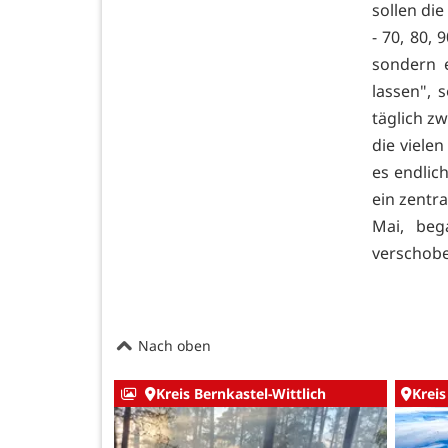
sollen di
- 70, 80,
sondern e
lassen", 
täglich z
die viele
es endlic
ein zentra
Mai, beg
verschob
Nach oben
Kreis Bernkastel-Wittlich
Kreis