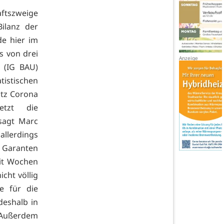
aftszweige
Bilanz der
e hier im
s von drei
 (IG BAU)
tistischen
otz Corona
etzt die
sagt Marc
allerdings
r Garanten
eit Wochen
cht völlig
e für die
deshalb in
 Außerdem