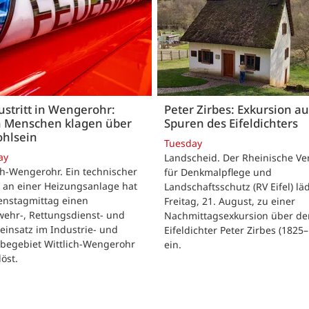
stritt in Wengerohr:
Peter Zirbes: Exkursion a
 Menschen klagen über
Spuren des Eifeldichters
hlsein
Tuesday
ay
Landscheid. Der Rheinische Ve
ch-Wengerohr. Ein technischer
für Denkmalpflege und
 an einer Heizungsanlage hat
Landschaftsschutz (RV Eifel) lä
enstagmittag einen
Freitag, 21. August, zu einer
wehr-, Rettungsdienst- und
Nachmittagsexkursion über de
ieinsatz im Industrie- und
Eifeldichter Peter Zirbes (1825
begebiet Wittlich-Wengerohr
ein.
löst.