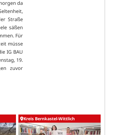
 morgen da
eltenheit,
der Straße
iele säßen
ommen. Für
zeit müsse
die IG BAU
enstag, 19.
gen zuvor
Kreis Bernkastel-Wittlich