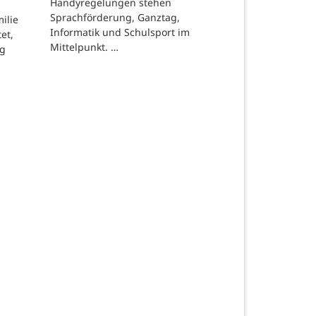
Handyregelungen stehen
Sprachförderung, Ganztag,
ilie
Informatik und Schulsport im
et,
Mittelpunkt. …
ng