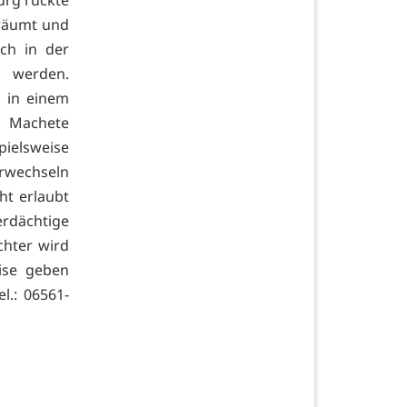
räumt und
och in der
n werden.
 in einem
e Machete
pielsweise
rwechseln
ht erlaubt
erdächtige
chter wird
ise geben
l.: 06561-