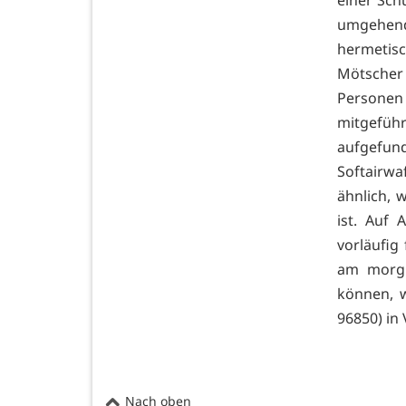
umgehend
hermetisc
Mötscher
Personen
mitgefüh
aufgefund
Softairw
ähnlich, 
ist. Auf 
vorläufig
am morgi
können, w
96850) in
Nach oben