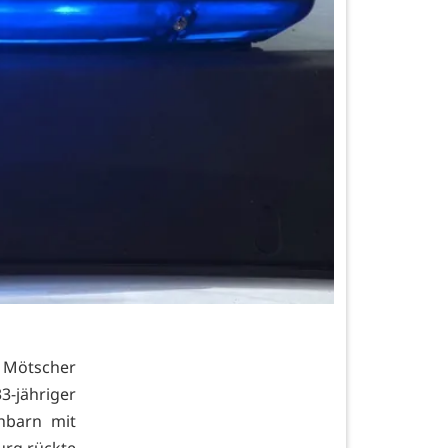
 Mötscher
3-jähriger
hbarn mit
urg rückte