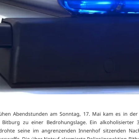
rühen Abendstunden am Sonntag, 17. Mai kam es in der
 Bitburg zu einer Bedrohungslage. Ein alkoholisierter 3
rohte seine im angrenzenden Innenhof sitzenden Nac
usswaffe. Die über Notruf alarmierte Polizeiinspektion Bitb