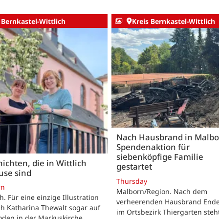
 Bernkastel-Wittlich
Kreis Bernkastel-Wittlich
Nach Hausbrand in Malbo
Spendenaktion für
siebenköpfige Familie
ichten, die in Wittlich
gestartet
use sind
Thursday
rn
Malborn/Region. Nach dem
ch. Für eine einzige Illustration
verheerenden Hausbrand Ende 
ch Katharina Thewalt sogar auf
im Ortsbezirk Thiergarten steh
oden in der Markuskirche