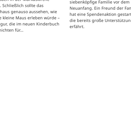
siebenköpfige Familie vor dem
. Schließlich sollte das
Neuanfang. Ein Freund der Fam
shaus genauso aussehen, wie
hat eine Spendenaktion gestart
e kleine Maus erleben würde –
die bereits große Unterstützu
igur, die im neuen Kinderbuch
erfährt.
hichten für…