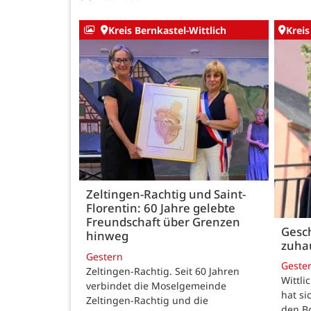
Kreis Bernkastel-Wittlich
Kreis
Zeltingen-Rachtig und Saint-
Florentin: 60 Jahre gelebte
Freundschaft über Grenzen
Gesch
hinweg
zuha
Gestern
Geste
Zeltingen-Rachtig. Seit 60 Jahren
Wittli
verbindet die Moselgemeinde
hat si
Zeltingen-Rachtig und die
den B