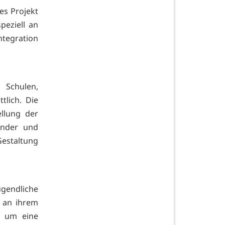
ves Projekt
peziell an
ntegration
 Schulen,
tlich. Die
ellung der
inder und
estaltung
ugendliche
e an ihrem
, um eine