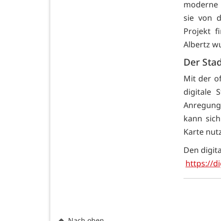
moderne u
sie von d
Projekt 
Albertz w
Der Stad
Mit der of
digitale 
Anregung
kann sich
Karte nut
Den digita
https
://d
Nach oben