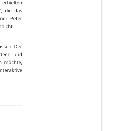
 erhielten
“, die das
ner Peter
tlicht.
lossen. Der
 Ideen und
n möchte,
nteraktive