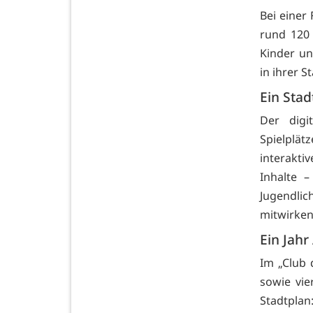
Bei einer 
rund 120 
Kinder un
in ihrer S
Ein Stad
Der digi
Spielplät
interakti
Inhalte 
Jugendli
mitwirken
Ein Jahr
Im „Club 
sowie vie
Stadtpla