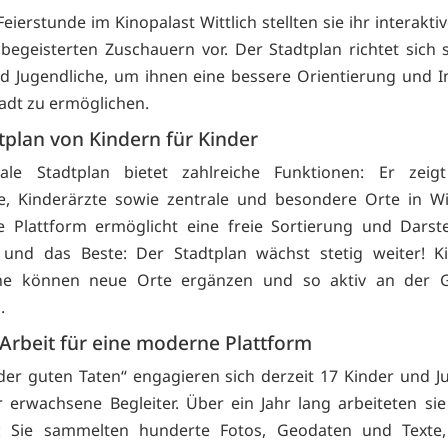
Feierstunde im Kinopalast Wittlich stellten sie ihr interakti
begeisterten Zuschauern vor. Der Stadtplan richtet sich s
d Jugendliche, um ihnen eine bessere Orientierung und I
tadt zu ermöglichen.
tplan von Kindern für Kinder
tale Stadtplan bietet zahlreiche Funktionen: Er zeigt
ze, Kinderärzte sowie zentrale und besondere Orte in Wit
ve Plattform ermöglicht eine freie Sortierung und Darst
– und das Beste: Der Stadtplan wächst stetig weiter! K
che können neue Orte ergänzen und so aktiv an der G
.
 Arbeit für eine moderne Plattform
der guten Taten“ engagieren sich derzeit 17 Kinder und J
r erwachsene Begleiter. Über ein Jahr lang arbeiteten si
n: Sie sammelten hunderte Fotos, Geodaten und Texte