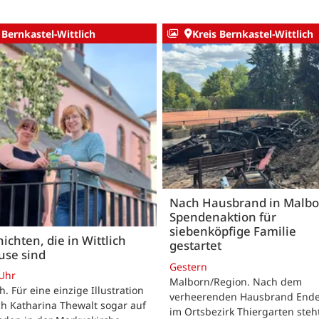
 Bernkastel-Wittlich
Kreis Bernkastel-Wittlich
Nach Hausbrand in Malbo
Spendenaktion für
siebenköpfige Familie
ichten, die in Wittlich
gestartet
use sind
Gestern
 Uhr
Malborn/Region. Nach dem
ch. Für eine einzige Illustration
verheerenden Hausbrand Ende 
ch Katharina Thewalt sogar auf
im Ortsbezirk Thiergarten steh