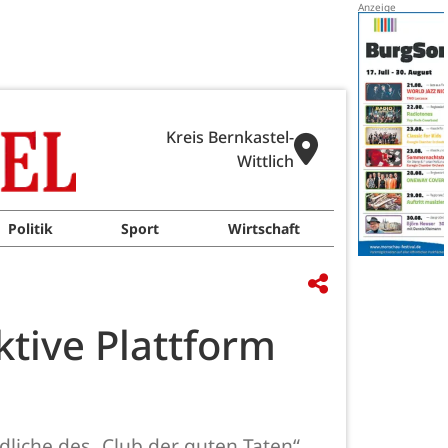
Kreis Bernkastel-
Wittlich
Politik
Sport
Wirtschaft
ktive Plattform
liche des „Club der guten Taten“,