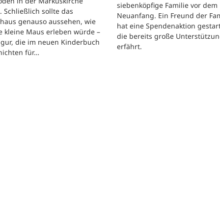
oden in der Markuskirche
siebenköpfige Familie vor dem
. Schließlich sollte das
Neuanfang. Ein Freund der Fam
shaus genauso aussehen, wie
hat eine Spendenaktion gestart
e kleine Maus erleben würde –
die bereits große Unterstützu
igur, die im neuen Kinderbuch
erfährt.
hichten für…