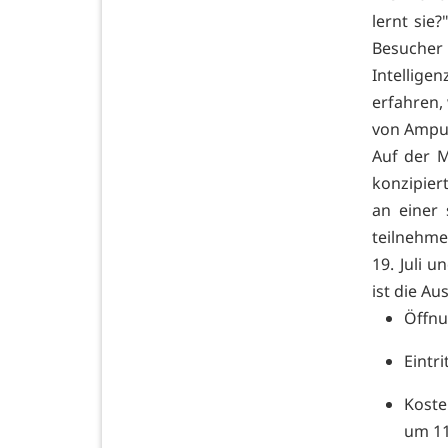
lernt sie
Besucher
Intellige
erfahren,
von Amput
Auf der M
konzipier
an einer
teilnehme
19. Juli 
ist die Au
Öffnu
Eintri
Koste
um 1