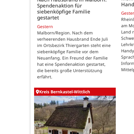
Hand
Spendenaktion für
siebenköpfige Familie
Geste
gestartet
Rheinl
am Mon
Gestern
Land n
Malborn/Region. Nach dem
Schwe
verheerenden Hausbrand Ende Juli
Lehrk
im Ortsbezirk Thiergarten steht eine
Handy
siebenköpfige Familie vor dem
Sprac
Neuanfang. Ein Freund der Familie
Inform
hat eine Spendenaktion gestartet,
Mittel
die bereits große Unterstützung
erfährt.
Kreis Bernkastel-Wittlich