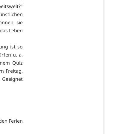
eitswelt?"
nstlichen
können sie
 das Leben
ung ist so
rfen u. a.
inem Quiz
m Freitag,
. Geeignet
den Ferien