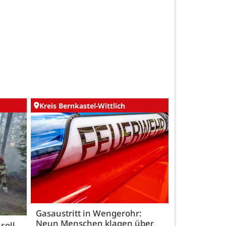
Kreis Bernkastel-Wittlich
Gasaustritt in Wengerohr:
Neun Menschen klagen über
soll