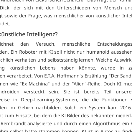
. Dick, der sich mit den Unterschieden von Mensch un
gt sowie der Frage, was menschlicher von künstlicher Intell
idet.
künstliche Intelligenz?
ichnet den Versuch, menschliche Entscheidungsst
den. Ein Roboter mit KI soll nicht nur humanoid aussehe
chlich verhalten und selbstständig lernen. Welche Auswir
ung künstlichen Lebens haben könnte, wurde in za
en verarbeitet. Von E.T.A. Hoffmann's Erzählung "Der San
lmen wie "Ex Machina" und der "Alien"-Reihe. Doch KI mus
droiden versteckt sein. Sie ist bereits Teil unseres
sweise in Deep-Learning-Systemen, die die Funktionen v
llen im Gehirn nachbilden. Solch ein System kam 2016
t zum Einsatz, bei dem die KI Bilder des bekannten nieder
 Rembrandt analysierte und durch einen Algorithmus ein B
ihm selbst hätte stammen können. KI ist in Autos zu finde