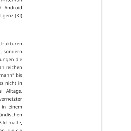
d Android
igenz (KI)
rukturen
n, sondern
kungen die
hlreichen
dmann" bis
s nicht in
 Alltags.
ernetzter
 in einem
ländischen
ild malte,
n, die sie