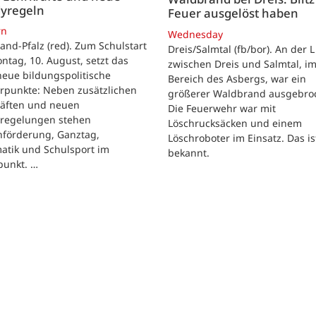
yregeln
Feuer ausgelöst haben
rn
Wednesday
and-Pfalz (red). Zum Schulstart
Dreis/Salmtal (fb/bor). An der L
tag, 10. August, setzt das
zwischen Dreis und Salmtal, i
eue bildungspolitische
Bereich des Asbergs, war ein
rpunkte: Neben zusätzlichen
größerer Waldbrand ausgebro
räften und neuen
Die Feuerwehr war mit
regelungen stehen
Löschrucksäcken und einem
hförderung, Ganztag,
Löschroboter im Einsatz. Das is
atik und Schulsport im
bekannt.
punkt. …