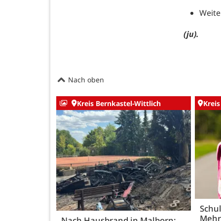
Weite
(ju).
Nach oben
Kreis Bernkastel-Wittlich
Kreis
Schul
Mehr
Nach Hausbrand in Malborn: