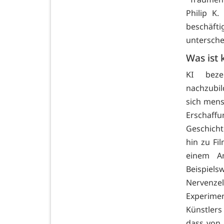
Philip K
beschäfti
untersche
Was ist 
KI beze
nachzubil
sich mens
Erschaff
Geschicht
hin zu Fi
einem An
Beispiel
Nervenze
Experimen
Künstlers
dass von 