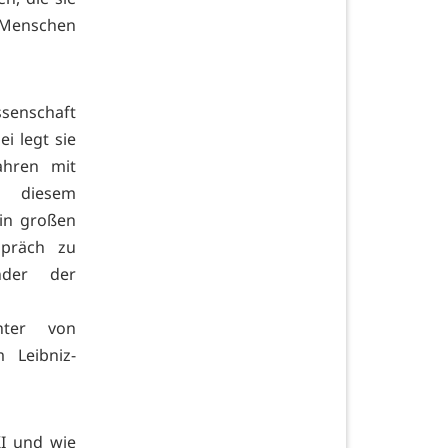
l Menschen
ssenschaft
i legt sie
ahren mit
t diesem
 in großen
spräch zu
nder der
nter von
 Leibniz-
KI und wie