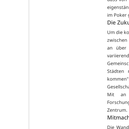
eigenstän
im Poker 
Die Zukun
Um die ko
zwischen 
an über 
variier
Gemeinsch
Städten 
kommen"
Gesellsch
Mit an 
Forschun
Zentrum.
Mitmach
Die Wande