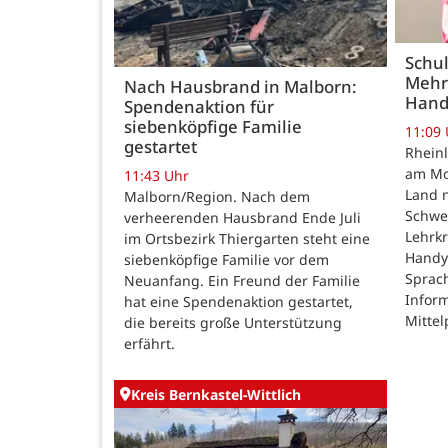
Schul
Mehr
Nach Hausbrand in Malborn:
Hand
Spendenaktion für
siebenköpfige Familie
11:09
gestartet
Rheinl
am Mon
11:43 Uhr
Land n
Malborn/Region. Nach dem
Schwe
verheerenden Hausbrand Ende Juli
Lehrk
im Ortsbezirk Thiergarten steht eine
Handy
siebenköpfige Familie vor dem
Sprac
Neuanfang. Ein Freund der Familie
Inform
hat eine Spendenaktion gestartet,
Mittel
die bereits große Unterstützung
erfährt.
Kreis Bernkastel-Wittlich