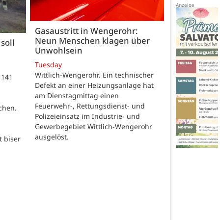
Gasaustritt in Wengerohr:
Neun Menschen klagen über
soll
Unwohlsein
Tuesday
Wittlich-Wengerohr. Ein technischer
 141
Defekt an einer Heizungsanlage hat
m
am Dienstagmittag einen
Feuerwehr-, Rettungsdienst- und
chen.
Polizeieinsatz im Industrie- und
Gewerbegebiet Wittlich-Wengerohr
ausgelöst.
t biser