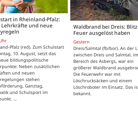
start in Rheinland-Pfalz:
 Lehrkräfte und neue
Waldbrand bei Dreis: Blitz 
yregeln
Feuer ausgelöst haben
 Uhr
Gestern
and-Pfalz (red). Zum Schulstart
Dreis/Salmtal (fb/bor). An der L
tag, 10. August, setzt das
zwischen Dreis und Salmtal, i
eue bildungspolitische
Bereich des Asbergs, war ein
rpunkte: Neben zusätzlichen
größerer Waldbrand ausgebro
räften und neuen
Die Feuerwehr war mit
regelungen stehen
Löschrucksäcken und einem
hförderung, Ganztag,
Löschroboter im Einsatz. Das is
atik und Schulsport im
bekannt.
punkt. …