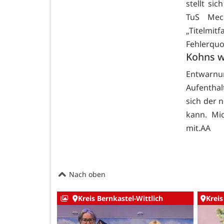
stellt si
TuS Mec
„Titelmi
Fehlerquo
Kohns w
Entwar
Aufentha
sich der 
kann. Mi
mit.AA
Nach oben
Kreis Bernkastel-Wittlich
Kreis