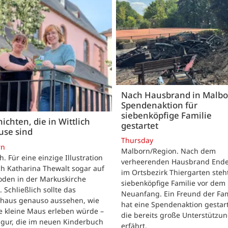
Nach Hausbrand in Malbo
Spendenaktion für
siebenköpfige Familie
ichten, die in Wittlich
gestartet
use sind
Thursday
rn
Malborn/Region. Nach dem
ch. Für eine einzige Illustration
verheerenden Hausbrand Ende 
ch Katharina Thewalt sogar auf
im Ortsbezirk Thiergarten steh
oden in der Markuskirche
siebenköpfige Familie vor dem
. Schließlich sollte das
Neuanfang. Ein Freund der Fam
shaus genauso aussehen, wie
hat eine Spendenaktion gestart
e kleine Maus erleben würde –
die bereits große Unterstützu
igur, die im neuen Kinderbuch
erfährt.