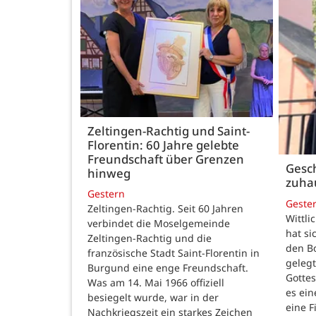
Zeltingen-Rachtig und Saint-
Florentin: 60 Jahre gelebte
Freundschaft über Grenzen
Gesch
hinweg
zuha
Gestern
Geste
Zeltingen-Rachtig. Seit 60 Jahren
Wittli
verbindet die Moselgemeinde
hat si
Zeltingen-Rachtig und die
den B
französische Stadt Saint-Florentin in
gelegt
Burgund eine enge Freundschaft.
Gotte
Was am 14. Mai 1966 offiziell
es ein
besiegelt wurde, war in der
eine F
Nachkriegszeit ein starkes Zeichen