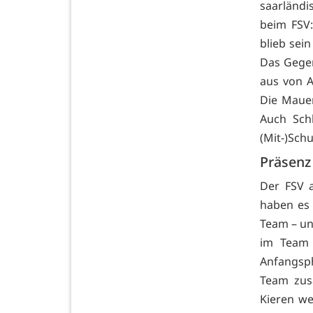
saarländi
beim FSV:
blieb sei
Das Gegen
aus von A
Die Mauer
Auch Sch
(Mit-)Schu
Präsenz
Der FSV a
haben es 
Team – un
im Team 
Anfangsph
Team zus
Kieren we