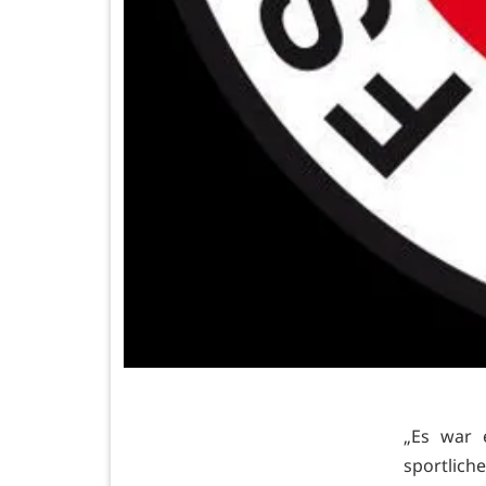
„Es war e
sportlic