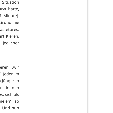
 Situation
rvt hatte,
. Minute).
Grundlinie
ästetores.
rt Kieren.
jeglicher
eren, „wir
. Jeder im
n Jüngeren
n, in den
, sich als
elen“, so
e. Und nun