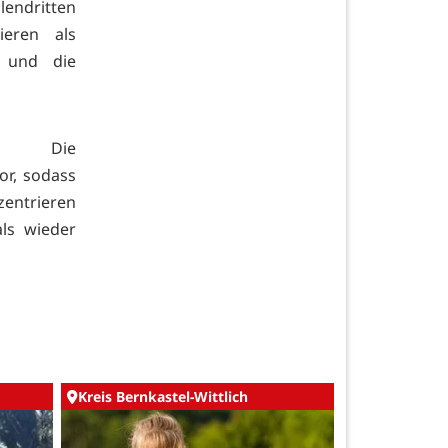
lendritten
eren als
n und die
or: Die
r, sodass
zentrieren
ls wieder
Kreis Bernkastel-Wittlich