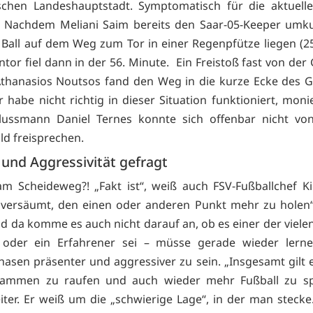
schen Landeshauptstadt. Symptomatisch für die aktuelle
 Nachdem Meliani Saim bereits den Saar-05-Keeper umku
n Ball auf dem Weg zum Tor in einer Regenpfütze liegen (25
tor fiel dann in der 56. Minute. Ein Freistoß fast von der 
thanasios Noutsos fand den Weg in die kurze Ecke des G
 habe nicht richtig in dieser Situation funktioniert, monie
lussmann Daniel Ternes konnte sich offenbar nicht von 
ld freisprechen.
 und Aggressivität gefragt
m Scheideweg?! „Fakt ist“, weiß auch FSV-Fußballchef Ki
versäumt, den einen oder anderen Punkt mehr zu holen“
d da komme es auch nicht darauf an, ob es einer der viele
oder ein Erfahrener sei – müsse gerade wieder lerne
asen präsenter und aggressiver zu sein. „Insgesamt gilt es
ammen zu raufen und auch wieder mehr Fußball zu spi
iter. Er weiß um die „schwierige Lage“, in der man steck