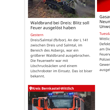
Gasau
Neun
Waldbrand bei Dreis: Blitz soll
Unwo
Feuer ausgelöst haben
Tuesd
Gestern
Wittli
Dreis/Salmtal (fb/bor). An der L 141
Defekt
zwischen Dreis und Salmtal, im
am Di
Bereich des Asbergs, war ein
Feuer
größerer Waldbrand ausgebrochen.
Polize
Die Feuerwehr war mit
Gewer
Löschrucksäcken und einem
ausge
Löschroboter im Einsatz. Das ist biser
bekannt.
Kreis Bernkastel-Wittlich