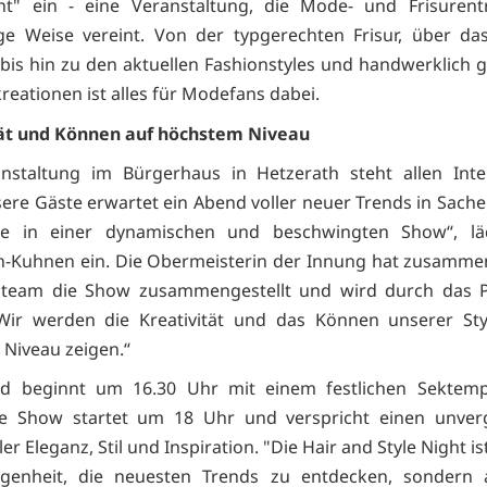
ght" ein - eine Veranstaltung, die Mode- und Frisurent
ige Weise vereint. Von der typgerechten Frisur, über da
bis hin zu den aktuellen Fashionstyles und handwerklich g
eationen ist alles für Modefans dabei.
tät und Können auf höchstem Niveau
nstaltung im Bürgerhaus in Hetzerath steht allen Inte
sere Gäste erwartet ein Abend voller neuer Trends in Sache
 in einer dynamischen und beschwingten Show“, lä
-Kuhnen ein. Die Obermeisterin der Innung hat zusamme
team die Show zusammengestellt und wird durch das
Wir werden die Kreativität und das Können unserer Sty
Niveau zeigen.“
d beginnt um 16.30 Uhr mit einem festlichen Sektemp
che Show startet um 18 Uhr und verspricht einen unverg
er Eleganz, Stil und Inspiration. "Die Hair and Style Night is
egenheit, die neuesten Trends zu entdecken, sondern 