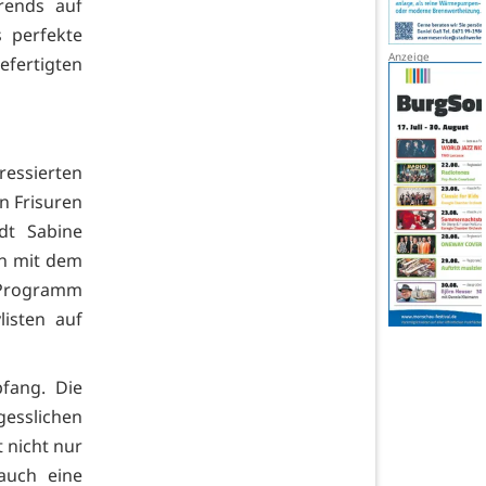
rends auf
s perfekte
efertigten
ressierten
n Frisuren
dt Sabine
n mit dem
 Programm
listen auf
fang. Die
esslichen
t nicht nur
auch eine