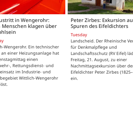
stritt in Wengerohr:
Peter Zirbes: Exkursion a
 Menschen klagen über
Spuren des Eifeldichters
hlsein
Tuesday
ay
Landscheid. Der Rheinische Ve
ch-Wengerohr. Ein technischer
für Denkmalpflege und
 an einer Heizungsanlage hat
Landschaftsschutz (RV Eifel) lä
enstagmittag einen
Freitag, 21. August, zu einer
wehr-, Rettungsdienst- und
Nachmittagsexkursion über de
ieinsatz im Industrie- und
Eifeldichter Peter Zirbes (1825
begebiet Wittlich-Wengerohr
ein.
löst.