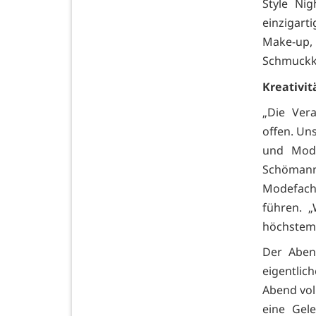
Style Ni
einzigart
Make-up, 
Schmuckkr
Kreativi
„Die Vera
offen. Un
und Mode
Schömann
Modefach
führen. „
höchstem 
Der Aben
eigentli
Abend voll
eine Gel