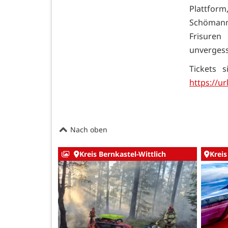
Plattform
Schömann
Frisure
unvergess
Tickets 
https://ur
Nach oben
Kreis Bernkastel-Wittlich
Kreis