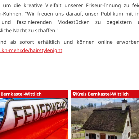
, um die kreative Vielfalt unserer Friseur-Innung zu fei
-Kuhnen. "Wir freuen uns darauf, unser Publikum mit in
n und faszinierenden Modestücken zu begeistern 
liche Nacht zu schaffen."
sind ab sofort erhältlich und können online erworbe
l.kh-mehr.de/hairstylenight
 Bernkastel-Wittlich
Kreis Bernkastel-Wittlich