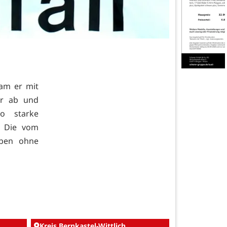
am er mit
er ab und
o starke
. Die vom
eben ohne
Kreis Bernkastel-Wittlich