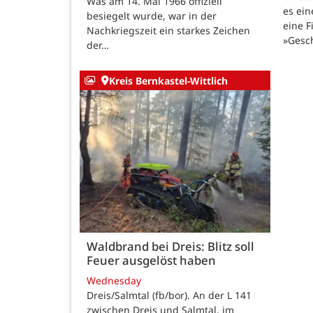
Was am 14. Mai 1966 offiziell
es ein
besiegelt wurde, war in der
eine F
Nachkriegszeit ein starkes Zeichen
»Gesc
der…
Kreis Bernkastel-Wittlich
Waldbrand bei Dreis: Blitz soll
Feuer ausgelöst haben
Wednesday
Dreis/Salmtal (fb/bor). An der L 141
zwischen Dreis und Salmtal, im