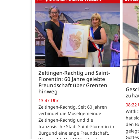
Zeltingen-Rachtig und Saint-
Florentin: 60 Jahre gelebte
Freundschaft über Grenzen
Gesch
hinweg
zuha
13:47 Uhr
08:22
Zeltingen-Rachtig. Seit 60 Jahren
Wittli
verbindet die Moselgemeinde
hat si
Zeltingen-Rachtig und die
den B
französische Stadt Saint-Florentin in
gelegt
Burgund eine enge Freundschaft.
Gotte