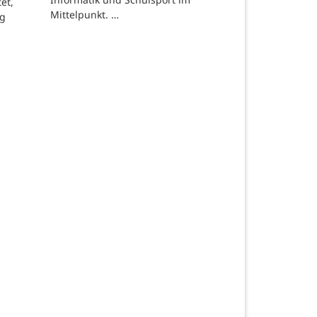
et,
Mittelpunkt. …
ng