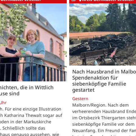
Nach Hausbrand in Malbo
Spendenaktion für
siebenköpfige Familie
ichten, die in Wittlich
gestartet
use sind
Gestern
 Uhr
Malborn/Region. Nach dem
ch. Für eine einzige Illustration
verheerenden Hausbrand Ende 
ch Katharina Thewalt sogar auf
im Ortsbezirk Thiergarten steh
oden in der Markuskirche
siebenköpfige Familie vor dem
. Schließlich sollte das
Neuanfang. Ein Freund der Fam
shaus genauso aussehen, wie