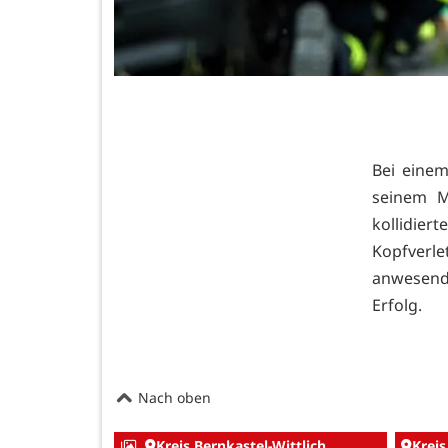
Bei eine
seinem M
kollidi
Kopfverl
anwesend
Erfolg.
Nach oben
Kreis Bernkastel-Wittlich
Kreis