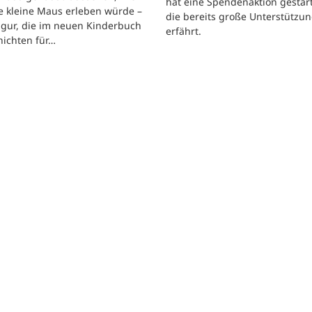
hat eine Spendenaktion gestart
e kleine Maus erleben würde –
die bereits große Unterstützu
igur, die im neuen Kinderbuch
erfährt.
hichten für…