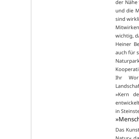
der Nähe 
und die M
sind wirkl
Mitwirke
wichtig, 
Heiner Be
auch für 
Naturpark
Kooperat
Ihr Wor
Landschaf
»Kern de
entwickel
in Steins
»Mensch
Das Kunst
Natur« da