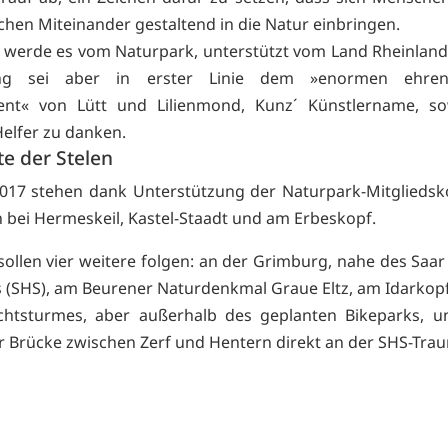
hen Miteinander gestaltend in die Natur einbringen.
t werde es vom Naturpark, unterstützt vom Land Rheinland-
ng sei aber in erster Linie dem »enormen ehrena
nt« von Lütt und Lilienmond, Kunz´ Künstlername, sow
Helfer zu danken.
e der Stelen
2017 stehen dank Unterstützung der Naturpark-Mitglied
n bei Hermeskeil, Kastel-Staadt und am Erbeskopf.
sollen vier weitere folgen: an der Grimburg, nahe des Saa
s (SHS), am Beurener Naturdenkmal Graue Eltz, am Idarkop
chtsturmes, aber außerhalb des geplanten Bikeparks, u
 Brücke zwischen Zerf und Hentern direkt an der SHS-Trau