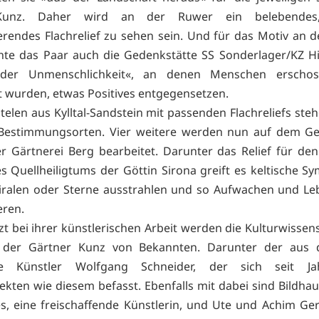
 Kunz. Daher wird an der Ruwer ein belebendes
erendes Flachrelief zu sehen sein. Und für das Motiv an 
hte das Paar auch die Gedenkstätte SS Sonderlager/KZ H
 der Unmenschlichkeit«, an denen Menschen erscho
t wurden, etwas Positives entgegensetzen.
telen aus Kylltal-Sandstein mit passenden Flachreliefs ste
 Bestimmungsorten. Vier weitere werden nun auf dem Ge
 Gärtnerei Berg bearbeitet. Darunter das Relief für den
s Quellheiligtums der Göttin Sirona greift es keltische Sy
piralen oder Sterne ausstrahlen und so Aufwachen und Le
eren.
zt bei ihrer künstlerischen Arbeit werden die Kulturwissens
 der Gärtner Kunz von Bekannten. Darunter der aus
te Künstler Wolfgang Schneider, der sich seit J
ekten wie diesem befasst. Ebenfalls mit dabei sind Bildhau
es, eine freischaffende Künstlerin, und Ute und Achim Ge