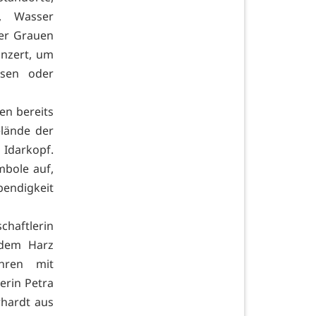
, Wasser
der Grauen
inzert, um
ssen oder
hen bereits
lände der
 Idarkopf.
mbole auf,
bendigkeit
chaftlerin
 dem Harz
ahren mit
erin Petra
rhardt aus