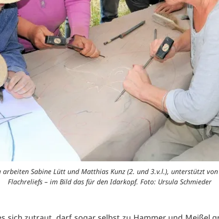
rbeiten Sabine Lütt und Matthias Kunz (2. und 3.v.l.), unterstützt vo
Flachreliefs – im Bild das für den Idarkopf. Foto: Ursula Schmieder
s sich zutraut, darf sogar selbst zu Hammer und Meißel g