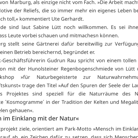
von Marburg, als einzige nicht vom Fach. »Die Arbeit macht
otive der Reliefs, die so immer mehr ein eigenes Leben
ich toll,« kommentiert Ute Gerhardt.
nde sind laut Sabine Lütt noch willkommen. Es sei ihne
dass Leute vorbei schauen und mitmachesn können.
rg stellt seine Gärtnerei dafür bereitwillig zur Verfügun
seinen Betrieb bereichernd, begründet er.
-Geschäftsführerin Gudrun Rau spricht von einem tollen 
ion mit der Hunolsteiner Regenbogenschmiede von Lütt 
kshop »für Naturbegeisterte zur Naturwahrneh
tskunst« trage den Titel »Auf den Spuren der Seele der La
s Projektes sind speziell für die Naturräume des N
te ´Kosmogramme´ in der Tradition der Kelten und Megali
telen gehauen«.
 im Einklang mit der Natur«
projekt ziele, orientiert am Park-Motto »Mensch im Einkla
rauf ab, ein Zeichen dafür zu setzen, dass sich Mensche