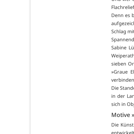
Flachreli
Denn es b
aufgezei
Schlag m
Spannend 
Sabine Lü
Weiperath
sieben Or
»Graue E
verbinden
Die Stando
in der La
sich in O
Motive »
Die Künst
entwickel