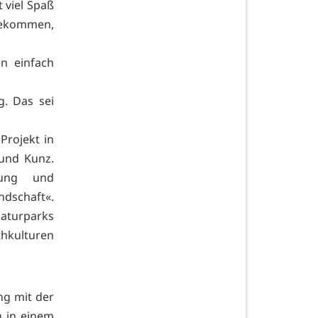
 viel Spaß
 bekommen,
n einfach
g. Das sei
Projekt in
und Kunz.
mung und
ndschaft«.
aturparks
thkulturen
ng mit der
n in einem