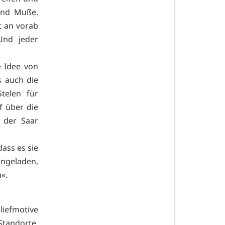
 und Muße.
t an vorab
Und jeder
e Idee von
s auch die
Stelen für
f über die
 der Saar
dass es sie
ingeladen,
«.
liefmotive
Standorte,