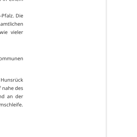
Pfalz. Die
mtlichen
ie vieler
skommunen
r Hunsrück
f nahe des
nd an der
mschleife.