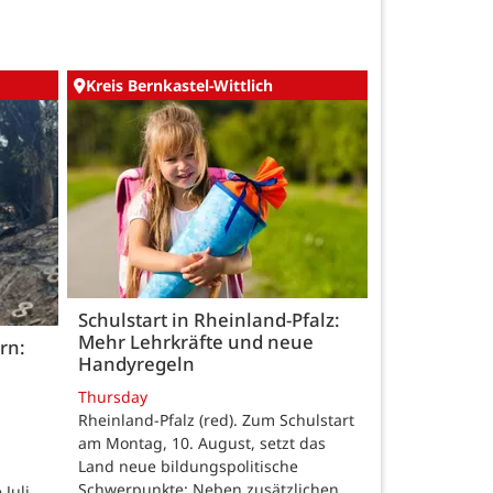
Kreis Bernkastel-Wittlich
Schulstart in Rheinland-Pfalz:
Mehr Lehrkräfte und neue
rn:
Handyregeln
Thursday
Rheinland-Pfalz (red). Zum Schulstart
am Montag, 10. August, setzt das
Land neue bildungspolitische
Schwerpunkte: Neben zusätzlichen
Juli