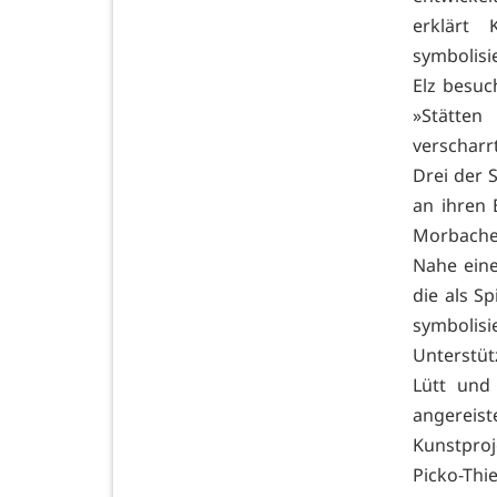
erklärt
symbolisi
Elz besuc
»Stätten
verscharr
Drei der S
an ihren
Morbacher
Nahe eine
die als S
symbolisi
Unterstüt
Lütt und
angereis
Kunstproj
Picko-Thi