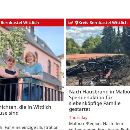
 Bernkastel-Wittlich
Kreis Bernkastel-Wittlich
Nach Hausbrand in Malbo
Spendenaktion für
siebenköpfige Familie
ichten, die in Wittlich
gestartet
use sind
Thursday
Malborn/Region. Nach dem
ch. Für eine einzige Illustration
verheerenden Hausbrand Ende 