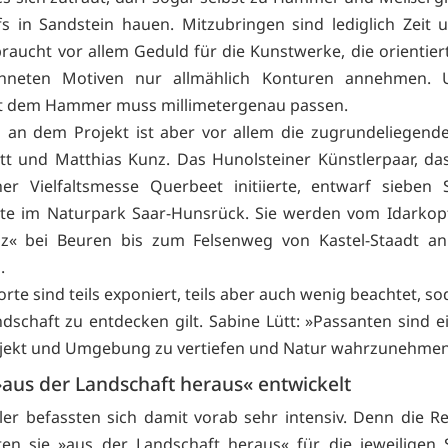
efs in Sandstein hauen. Mitzubringen sind lediglich Zeit
raucht vor allem Geduld für die Kunstwerke, die orientier
chneten Motiven nur allmählich Konturen annehmen. 
it dem Hammer muss millimetergenau passen.
an dem Projekt ist aber vor allem die zugrundeliegend
tt und Matthias Kunz. Das Hunolsteiner Künstlerpaar, da
er Vielfaltsmesse Querbeet initiierte, entwarf sieben 
te im Naturpark Saar-Hunsrück. Sie werden vom Idarkop
lz« bei Beuren bis zum Felsenweg von Kastel-Staadt an
.
rte sind teils exponiert, teils aber auch wenig beachtet, so
ndschaft zu entdecken gilt. Sabine Lütt: »Passanten sind e
bjekt und Umgebung zu vertiefen und Natur wahrzunehmen
aus der Landschaft heraus« entwickelt
ler befassten sich damit vorab sehr intensiv. Denn die Re
ten sie »aus der Landschaft heraus« für die jeweiligen 