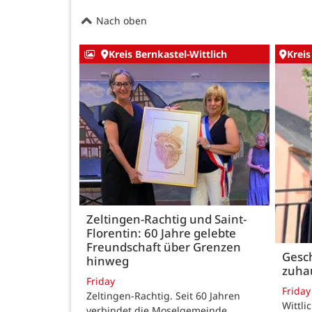
Nach oben
Kreis Bernkastel-Wittlich
Kreis
Zeltingen-Rachtig und Saint-
Florentin: 60 Jahre gelebte
Freundschaft über Grenzen
Gesch
hinweg
zuha
Friday
Friday
Zeltingen-Rachtig. Seit 60 Jahren
Wittli
verbindet die Moselgemeinde