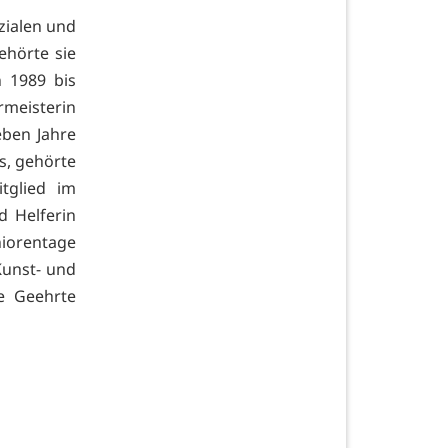
zialen und
ehörte sie
 1989 bis
rmeisterin
eben Jahre
s, gehörte
tglied im
d Helferin
niorentage
 Kunst- und
e Geehrte