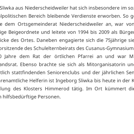
Sliwka aus Niederscheidweiler hat sich insbesondere im so
olitischen Bereich bleibende Verdienste erworben. So g
re dem Ortsgemeinderat Niederscheidweiler an, war von
ige Beigeordnete und leitete von 1994 bis 2009 als Bürge
icke des Ortes. Daneben engagierte sich die 75jährige si
Vorsitzende des Schulelternbeirats des Cusanus-Gymnasium
0 Jahre dem Rat der örtlichen Pfarrei an und war Mi
andsrat. Ebenso brachte sie sich als Mitorganisatorin un
lich stattfindenden Seniorenclubs und der jährlichen Se
hrenamtliche Helferin ist Ingeborg Sliwka bis heute in der
lung des Klosters Himmerod tätig. Im Ort kümmert di
hilfsbedürftige Personen.