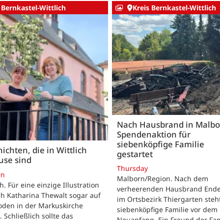
 Bernkastel-Wittlich
Kreis Bernkastel-Wittlich
Nach Hausbrand in Malbo
Spendenaktion für
siebenköpfige Familie
ichten, die in Wittlich
gestartet
use sind
Thursday
rn
Malborn/Region. Nach dem
ch. Für eine einzige Illustration
verheerenden Hausbrand Ende 
ch Katharina Thewalt sogar auf
im Ortsbezirk Thiergarten steh
oden in der Markuskirche
siebenköpfige Familie vor dem
. Schließlich sollte das
Neuanfang. Ein Freund der Fam