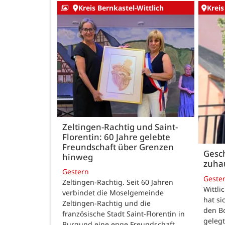
Kreis Bernkastel-Wittlich
Kreis
Zeltingen-Rachtig und Saint-
Florentin: 60 Jahre gelebte
Freundschaft über Grenzen
Gesch
hinweg
zuha
Gestern
Geste
Zeltingen-Rachtig. Seit 60 Jahren
Wittli
verbindet die Moselgemeinde
hat si
Zeltingen-Rachtig und die
den B
französische Stadt Saint-Florentin in
gelegt
Burgund eine enge Freundschaft.