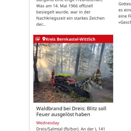
Gotte
Was am 14. Mai 1966 offiziell
es ein
besiegelt wurde, war in der
eine F
Nachkriegszeit ein starkes Zeichen
»Gesc
der…
Kreis Bernkastel-Wittlich
Waldbrand bei Dreis: Blitz soll
Feuer ausgelöst haben
Wednesday
Dreis/Salmtal (fb/bor). An der L 141