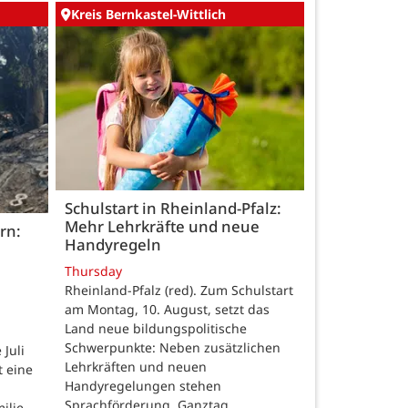
Kreis Bernkastel-Wittlich
Schulstart in Rheinland-Pfalz:
Mehr Lehrkräfte und neue
rn:
Handyregeln
Thursday
Rheinland-Pfalz (red). Zum Schulstart
am Montag, 10. August, setzt das
Land neue bildungspolitische
Schwerpunkte: Neben zusätzlichen
Juli
Lehrkräften und neuen
t eine
Handyregelungen stehen
Sprachförderung, Ganztag,
ilie