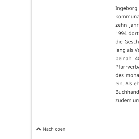
Ingeborg 
kommunalp
zehn Jah
1994 dort
die Gesch
lang als 
beinah 4
Pfarrverb
des monat
ein. Als e
Buchhand
zudem um 
Nach oben