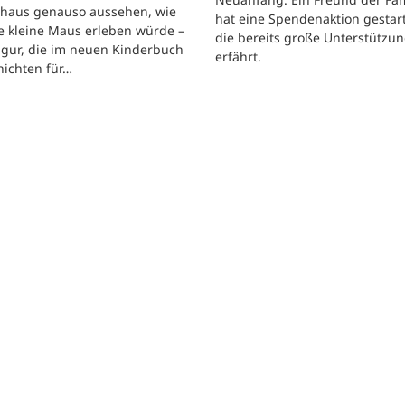
shaus genauso aussehen, wie
hat eine Spendenaktion gestart
e kleine Maus erleben würde –
die bereits große Unterstützu
igur, die im neuen Kinderbuch
erfährt.
hichten für…