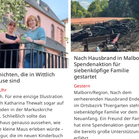
Nach Hausbrand in Malbo
Spendenaktion für
siebenköpfige Familie
ichten, die in Wittlich
gestartet
use sind
Gestern
 Uhr
Malborn/Region. Nach dem
ch. Für eine einzige Illustration
verheerenden Hausbrand Ende 
ch Katharina Thewalt sogar auf
im Ortsbezirk Thiergarten steh
oden in der Markuskirche
siebenköpfige Familie vor dem
. Schließlich sollte das
Neuanfang. Ein Freund der Fam
shaus genauso aussehen, wie
hat eine Spendenaktion gestart
e kleine Maus erleben würde –
die bereits große Unterstützu
igur, die im neuen Kinderbuch
erfährt.