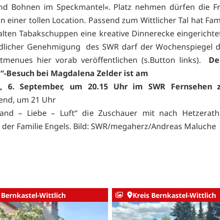
nd Bohnen im Speckmantel«. Platz nehmen dürfen die Fr
n einer tollen Location. Passend zum Wittlicher Tal hat Fam
alten Tabakschuppen eine kreative Dinnerecke eingerichtet 
ndlicher Genehmigung des SWR darf der Wochenspiegel d
menues hier vorab veröffentlichen (s.Button links).
Der
“-Besuch bei Magdalena Zelder ist am
h, 6. September, um 20.15 Uhr im SWR Fernsehen z
end, um 21 Uhr
and – Liebe – Luft“ die Zuschauer mit nach Hetzerath
 der Familie Engels. Bild: SWR/megaherz/Andreas Maluche
 Bernkastel-Wittlich
Kreis Bernkastel-Wittlich