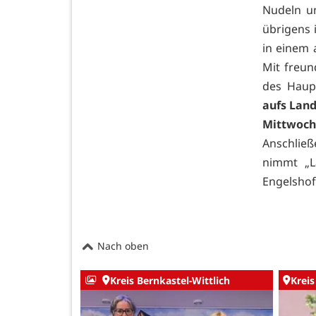
Nudeln u
übrigens i
in einem 
Mit freu
des Haupt
aufs Land
Mittwoc
Anschließ
nimmt „L
Engelshof
Nach oben
Kreis Bernkastel-Wittlich
Kreis