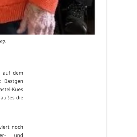
tag.
h auf dem
t Bastgen
astel-Kues
raußes die
viert noch
ser- und