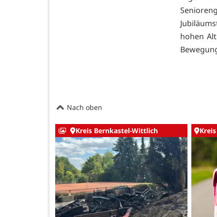
Senioren
Jubiläums
hohen Al
Bewegung 
Nach oben
Kreis Bernkastel-Wittlich
Kreis