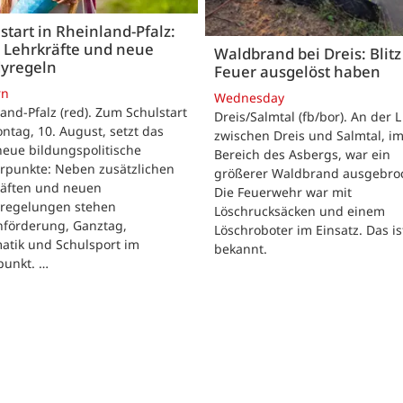
start in Rheinland-Pfalz:
 Lehrkräfte und neue
Waldbrand bei Dreis: Blitz 
yregeln
Feuer ausgelöst haben
rn
Wednesday
and-Pfalz (red). Zum Schulstart
Dreis/Salmtal (fb/bor). An der L
tag, 10. August, setzt das
zwischen Dreis und Salmtal, i
eue bildungspolitische
Bereich des Asbergs, war ein
rpunkte: Neben zusätzlichen
größerer Waldbrand ausgebro
räften und neuen
Die Feuerwehr war mit
regelungen stehen
Löschrucksäcken und einem
hförderung, Ganztag,
Löschroboter im Einsatz. Das is
atik und Schulsport im
bekannt.
punkt. …