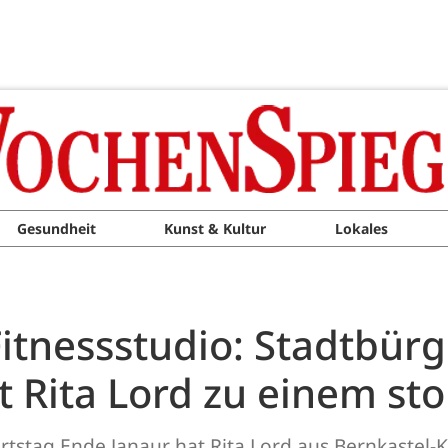
Gesundheit
Kunst & Kultur
Lokales
Fitnessstudio: Stadtbü
t Rita Lord zu einem st
rtstag Ende Janaur hat Rita Lord aus Bernkastel-