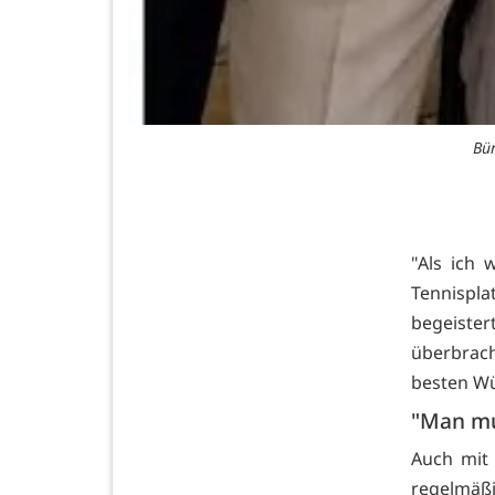
Bür
"Als ich
Tennispl
begeister
überbrach
besten W
"Man mu
Auch mit 
regelmä