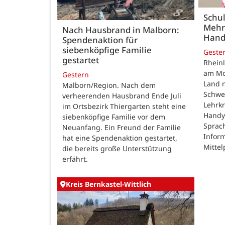
Schul
Mehr
Nach Hausbrand in Malborn:
Hand
Spendenaktion für
siebenköpfige Familie
Geste
gestartet
Rheinl
am Mon
Gestern
Land n
Malborn/Region. Nach dem
Schwe
verheerenden Hausbrand Ende Juli
Lehrk
im Ortsbezirk Thiergarten steht eine
Handy
siebenköpfige Familie vor dem
Sprac
Neuanfang. Ein Freund der Familie
Inform
hat eine Spendenaktion gestartet,
Mittel
die bereits große Unterstützung
erfährt.
Kreis Bernkastel-Wittlich