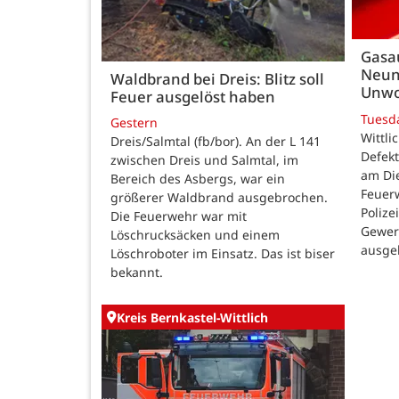
Gasau
Neun
Waldbrand bei Dreis: Blitz soll
Unwo
Feuer ausgelöst haben
Tuesd
Gestern
Wittli
Dreis/Salmtal (fb/bor). An der L 141
Defekt
zwischen Dreis und Salmtal, im
am Di
Bereich des Asbergs, war ein
Feuer
größerer Waldbrand ausgebrochen.
Polize
Die Feuerwehr war mit
Gewer
Löschrucksäcken und einem
ausge
Löschroboter im Einsatz. Das ist biser
bekannt.
Kreis Bernkastel-Wittlich