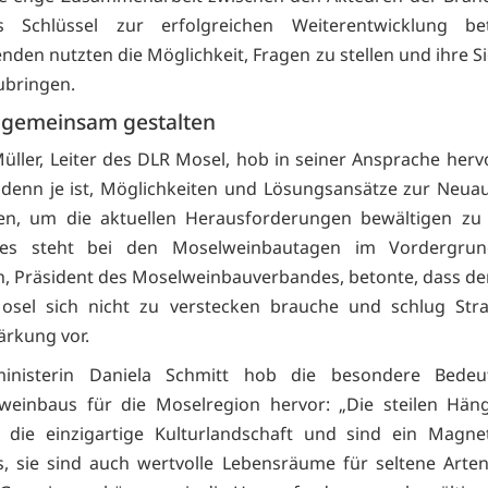
s Schlüssel zur erfolgreichen Weiterentwicklung be
nden nutzten die Möglichkeit, Fragen zu stellen und ihre S
zubringen.
 gemeinsam gestalten
üller, Leiter des DLR Mosel, hob in seiner Ansprache hervo
 denn je ist, Möglichkeiten und Lösungsansätze zur Neua
fen, um die aktuellen Herausforderungen bewältigen zu
es steht bei den Moselweinbautagen im Vordergrun
h, Präsident des Moselweinbauverbandes, betonte, dass d
osel sich nicht zu verstecken brauche und schlug Stra
ärkung vor.
inisterin Daniela Schmitt hob die besondere Bede
nweinbaus für die Moselregion hervor: „Die steilen Hä
r die einzigartige Kulturlandschaft und sind ein Magne
, sie sind auch wertvolle Lebensräume für seltene Arten