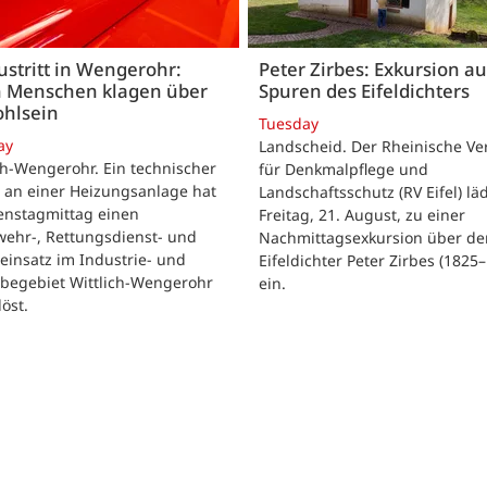
stritt in Wengerohr:
Peter Zirbes: Exkursion a
 Menschen klagen über
Spuren des Eifeldichters
hlsein
Tuesday
ay
Landscheid. Der Rheinische Ve
ch-Wengerohr. Ein technischer
für Denkmalpflege und
 an einer Heizungsanlage hat
Landschaftsschutz (RV Eifel) lä
enstagmittag einen
Freitag, 21. August, zu einer
wehr-, Rettungsdienst- und
Nachmittagsexkursion über de
ieinsatz im Industrie- und
Eifeldichter Peter Zirbes (1825
begebiet Wittlich-Wengerohr
ein.
löst.