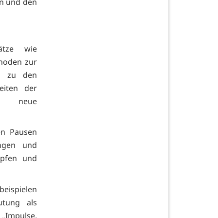
n und den
ätze wie
hoden zur
ch zu den
eiten der
nd neue
en Pausen
ungen und
üpfen und
eispielen
utung als
„Impulse,