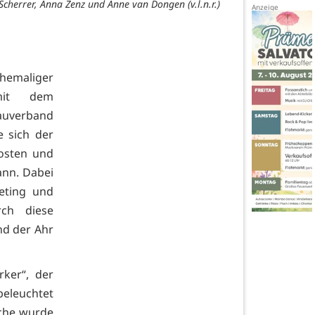
cherrer, Anna Zenz und Anne van Dongen (v.l.n.r.)
emaliger
mit dem
auverband
 sich der
Kosten und
ann. Dabei
eting und
rch diese
nd der Ahr
ker“, der
eleuchtet
che wurde