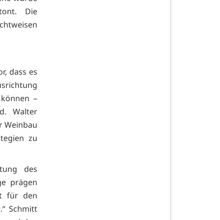
tont. Die
ichtweisen
r, dass es
usrichtung
 können –
d. Walter
er Weinbau
tegien zu
utung des
nge prägen
t für den
.“ Schmitt