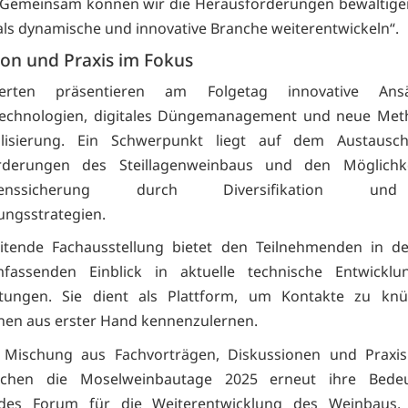
 „Gemeinsam können wir die Herausforderungen bewältige
ls dynamische und innovative Branche weiterentwickeln“.
ion und Praxis im Fokus
erten präsentieren am Folgetag innovative Ans
echnologien, digitales Düngemanagement und neue Met
olisierung. Ein Schwerpunkt liegt auf dem Austaus
rderungen des Steillagenweinbaus und den Möglichk
menssicherung durch Diversifikation u
ngsstrategien.
eitende Fachausstellung bietet den Teilnehmenden in d
fassenden Einblick in aktuelle technische Entwickl
istungen. Sie dient als Plattform, um Kontakte zu kn
nen aus erster Hand kennenzulernen.
r Mischung aus Fachvorträgen, Diskussionen und Praxisb
eichen die Moselweinbautage 2025 erneut ihre Bede
des Forum für die Weiterentwicklung des Weinbaus. 