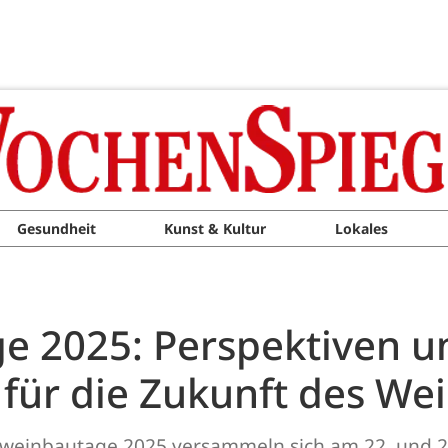
Gesundheit
Kunst & Kultur
Lokales
e 2025: Perspektiven u
ür die Zukunft des We
elweinbautage 2025 versammeln sich am 22. und 23