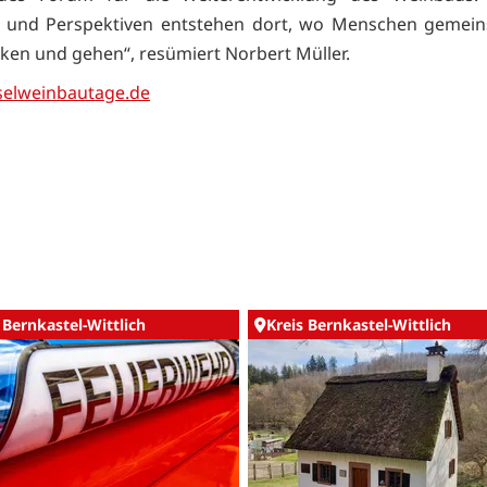
 und Perspektiven entstehen dort, wo Menschen gemei
en und gehen“, resümiert Norbert Müller.
elweinbautage.de
 Bernkastel-Wittlich
Kreis Bernkastel-Wittlich