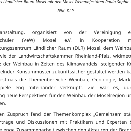
ms Ländlicher Raum Mosel mit den Mosel-Weinmajestäten Paula Sophie S
Bild: DLR
anstaltung, organisiert von der Vereinigung eh
uschüler (VeW) Mosel e.V. in Kooperation 
istungszentrum Ländlicher Raum (DLR) Mosel, dem Weinb
wie der Landwirtschaftskammer Rheinland-Pfalz, widmete
e der Weinbau in Zeiten des Klimawandels, steigender 
elnder Konsummuster zukunftssicher gestaltet werden k
rstmals die Themenbereiche Weinbau, Oenologie, Mark
ispiele eng miteinander verknüpft. Ziel war es, du
g neue Perspektiven für den Weinbau der Moselregion u
en.
en Zuspruch fand der Themenkomplex „Gemeinsam stär
rträge und Diskussionen mit Praktikern und Experten b
ie enge Zusammenarbeit zwischen den Akteuren der Bran