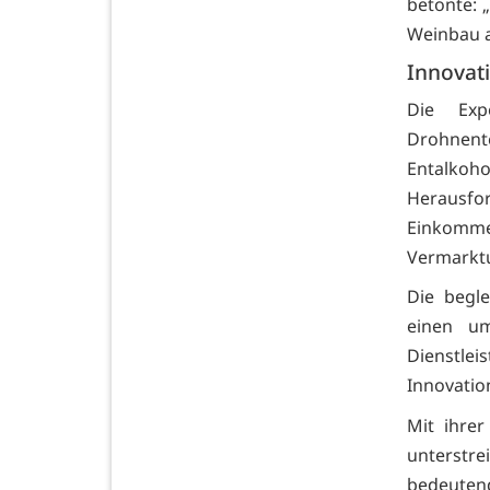
betonte:
Weinbau a
Innovat
Die Exp
Drohnent
Entalkoh
Herausfo
Einkom
Vermarktu
Die begl
einen um
Dienstle
Innovatio
Mit ihre
unterstr
bedeuten