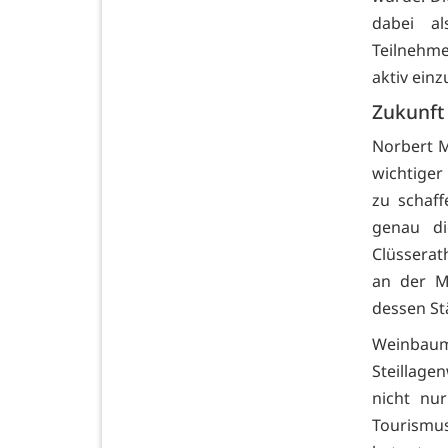
dabei al
Teilnehme
aktiv ein
Zukunft
Norbert M
wichtiger
zu schaf
genau di
Clüsserat
an der M
dessen St
Weinbaum
Steillage
nicht nu
Tourismus