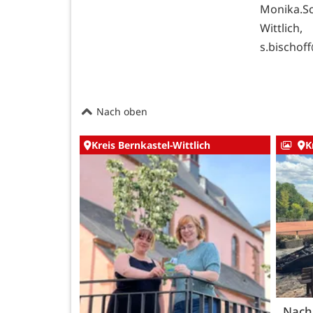
Monika.S
Wittlich
s.bischof
Nach oben
Kreis Bernkastel-Wittlich
K
Nach