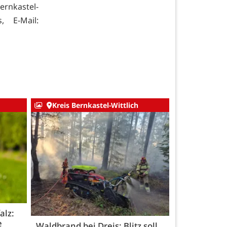
rnkastel-
, E-Mail:
Kreis Bernkastel-Wittlich
alz:
e
Waldbrand bei Dreis: Blitz soll