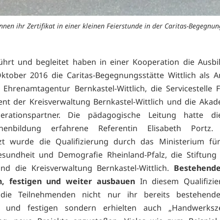
nen ihr Zertifikat in einer kleinen Feierstunde in der Caritas-Begegnun
hrt und begleitet haben in einer Kooperation die Ausb
ktober 2016 die Caritas-Begegnungsstätte Wittlich als An
 Ehrenamtagentur Bernkastel-Wittlich, die Servicestelle Fr
t der Kreisverwaltung Bernkastel-Wittlich und die Aka
erationspartner. Die pädagogische Leitung hatte d
nenbildung erfahrene Referentin Elisabeth Portz. F
zt wurde die Qualifizierung durch das Ministerium für
esundheit und Demografie Rheinland-Pfalz, die Stiftung
und die Kreisverwaltung Bernkastel-Wittlich.
Bestehend
n, festigen und weiter ausbauen
In diesem Qualifizie
die Teilnehmenden nicht nur ihr bereits bestehend
n und festigen sondern erhielten auch „Handwerks