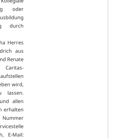
Kollegiale
ung oder
Ausbildung
ng durch
ha Herres
drich aus
und Renate
Caritas-
ufstellen
eben wird,
u lassen.
und allen
 erhalten
on Nummer
vicestelle
h, E-Mail: