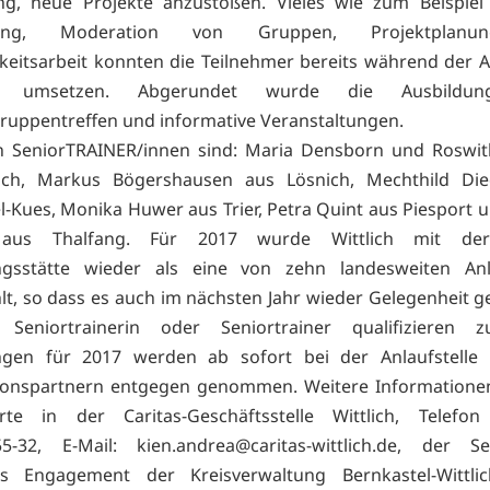
g, neue Projekte anzustoßen. Vieles wie zum Beispiel 
atung, Moderation von Gruppen, Projektplan
hkeitsarbeit konnten die Teilnehmer bereits während der 
ch umsetzen. Abgerundet wurde die Ausbildu
ruppentreffen und informative Veranstaltungen.
n SeniorTRAINER/innen sind: Maria Densborn und Roswit
lich, Markus Bögershausen aus Lösnich, Mechthild Die
l-Kues, Monika Huwer aus Trier, Petra Quint aus Piesport 
aus Thalfang. Für 2017 wurde Wittlich mit der 
gsstätte wieder als eine von zehn landesweiten Anla
t, so dass es auch im nächsten Jahr wieder Gelegenheit g
 Seniortrainerin oder Seniortrainer qualifizieren z
gen für 2017 werden ab sofort bei der Anlaufstelle 
ionspartnern entgegen genommen. Weitere Informationen
ierte in der Caritas-Geschäftsstelle Wittlich, Telef
5-32, E-Mail: kien.andrea@caritas-wittlich.de, der Ser
ges Engagement der Kreisverwaltung Bernkastel-Wittlic