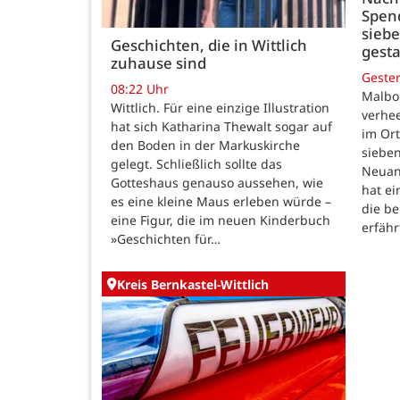
Spen
siebe
Geschichten, die in Wittlich
gesta
zuhause sind
Geste
08:22 Uhr
Malbo
Wittlich. Für eine einzige Illustration
verhe
hat sich Katharina Thewalt sogar auf
im Ort
den Boden in der Markuskirche
sieben
gelegt. Schließlich sollte das
Neuanf
Gotteshaus genauso aussehen, wie
hat ei
es eine kleine Maus erleben würde –
die be
eine Figur, die im neuen Kinderbuch
erfähr
»Geschichten für…
Kreis Bernkastel-Wittlich