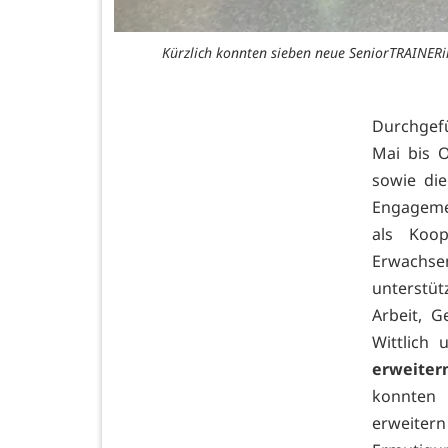
Kürzlich konnten sieben neue SeniorTRAINERin
Durchgefü
Mai bis O
sowie die
Engagemen
als Koop
Erwachse
unterstüt
Arbeit, G
Wittlich 
erweiter
konnten 
erweiter