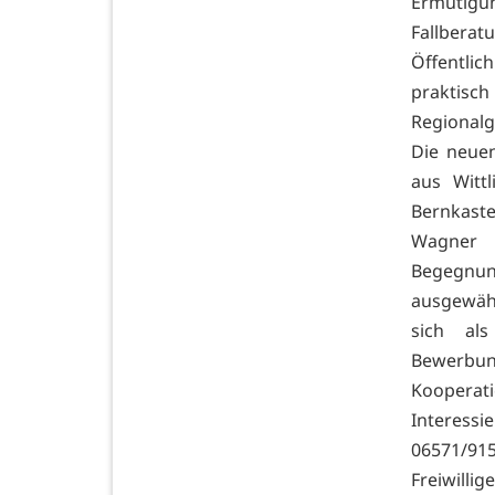
Ermutigun
Fallber
Öffentlic
praktis
Regionalg
Die neue
aus Witt
Bernkaste
Wagner 
Begegnun
ausgewähl
sich als
Bewerbun
Kooperat
Interess
06571/915
Freiwilli