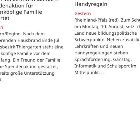
Handyregeln
denaktion für
nköpfige Familie
Gestern
rtet
Rheinland-Pfalz (red). Zum Sch
am Montag, 10. August, setzt 
rn
Land neue bildungspolitische
rn/Region. Nach dem
Schwerpunkte: Neben zusätzli
erenden Hausbrand Ende Juli
Lehrkräften und neuen
sbezirk Thiergarten steht eine
Handyregelungen stehen
köpfige Familie vor dem
Sprachförderung, Ganztag,
ang. Ein Freund der Familie
Informatik und Schulsport im
ne Spendenaktion gestartet,
Mittelpunkt. …
reits große Unterstützung
t.