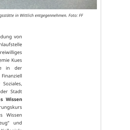
gsstätte in Wittlich entgegennehmen. Foto: FF
ildung von
laufstelle
eiwilliges
demie Kues
ie in der
inanziell
 Soziales,
 der Stadt
es Wissen
rungskurs
es Wissen
zeug“ und