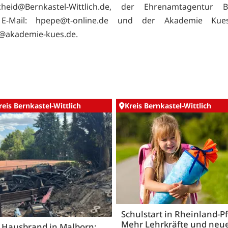
cheid@Bernkastel-Wittlich.de, der Ehrenamtagentur Be
, E-Mail: hpepe@t-online.de und der Akademie Kues
f@akademie-kues.de.
reis Bernkastel-Wittlich
Kreis Bernkastel-Wittlich
Schulstart in Rheinland-Pf
Mehr Lehrkräfte und neu
 Hausbrand in Malborn: