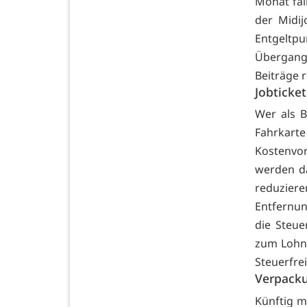
Monat fal
der Midij
Entgelt
Übergang
Beiträge r
Jobticket
Wer als B
Fahrkart
Kostenvor
werden d
reduzie
Entfernun
die Steue
zum Lohn 
Steuerfrei
Verpack
Künftig m