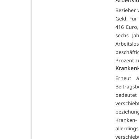
Arbeitsl
Bezieher 
Geld. Für
416 Euro,
sechs Ja
Arbeitsl
beschäft
Prozent z
Kranken
Erneut 
Beitrags
bedeutet
verschieb
beziehung
Kranken- 
allerding
verschieb