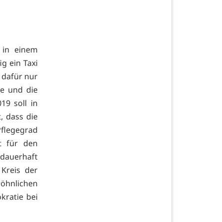
 in einem
g ein Taxi
 dafür nur
e und die
19 soll in
t, dass die
Pflegegrad
t für den
auerhaft
 Kreis der
öhnlichen
kratie bei