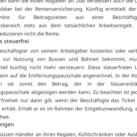
len dann die vollen Abgaben an. Das verbessert auch die 
obber bei der Rentenversicherung. Künftig ermittelt der
punkte für Beitragszeiten aus einer Beschäft
sbereich stets aus dem tatsächlichen Arbeitsentgelt. 
eduzieren nicht die Rente.
s steuerfrei
eschäftigter von seinem Arbeitgeber kostenlos oder verbi
e zur Nutzung von Bussen und Bahnen bekommt, mu
teil künftig nicht mehr versteuern. Diese steuerfreien 
ann auf die Entfernungspauschale angerechnet. In der K
ren sie somit den Betrag, der in der Steuererklä
gspauschale abgezogen werden kann. Zu beachten ist je
rfreiheit nur dann gilt, wenn der Beschäftigte das Ticket 
erhält. Erhält er es im Rahmen der Entgeltumwandlung, en
heit.
ungen
üssen Händler an ihren Regalen, Kühlschränken oder Aus