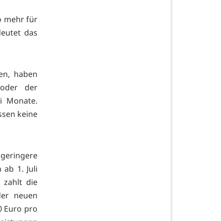
ro mehr für
deutet das
gen, haben
 oder der
ei Monate.
ssen keine
geringere
ab 1. Juli
zahlt die
 der neuen
0 Euro pro