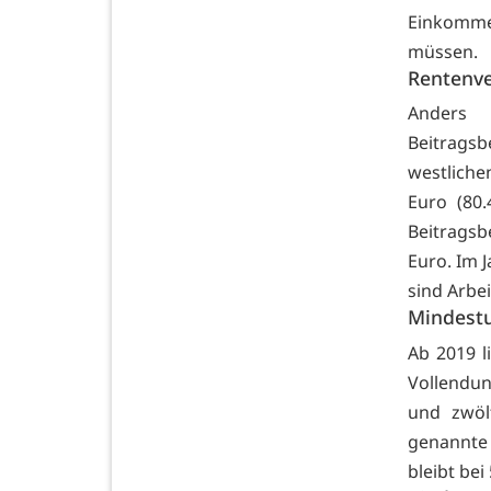
Einkomme
müssen.
Rentenve
Anders 
Beitrags
westliche
Euro (80.
Beitragsb
Euro. Im 
sind Arbe
Mindestu
Ab 2019 l
Vollendun
und zwöl
genannte 
bleibt bei