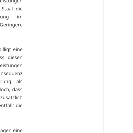
Leistungen
 Staat die
igung im
Geringere
lligt eine
ss diesen
Leistungen
onsequenz
rung als
doch, dass
zusätzlich
tfällt die
lagen eine