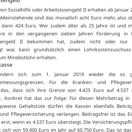
osengeld
von Sozialhilfe oder Arbeitslosengeld II erhalten ab Januar
 Alleinstehende sind das monatlich acht Euro mehr, also st
 dann 424 Euro. Wer zudem älter als 25 Jahre ist und 
hre in den vergangenen sieben Jahren Förderung in
osengeld II bekommen hat, zudem nicht oder nur k
igt war, kann grundsätzlich einen Lohnkostenzuschus
um Mindestlohn erhalten.
kasse
ändern sich zum 1. Januar 2019 wieder die so g
bemessungsgrenzen. Für die Kranken- und Pflegever
 das, dass sich ihre Grenze von 4.425 Euro auf 4.537
t. Konkret hat das zur Folge: Für diesen Mehrbetrag in
sweise Gehaltstüte dürfen die Kassen ebenfalls Beiträ
und Pflegeversicherung verlangen. Beitragsfrei ist das
s erst, wenn es 4.537 Euro übersteigt. Die Versicherungspfl
t sich von 59.400 Euro im Jahr auf 60.750 Euro. Das ist da