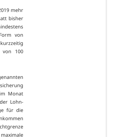
 2019 mehr
att bisher
mindestens
 Form von
urzzeitig
s von 100
enannten
sicherung
 im Monat
 der Lohn-
ge für die
 Einkommen
ichtgrenze
s maximale