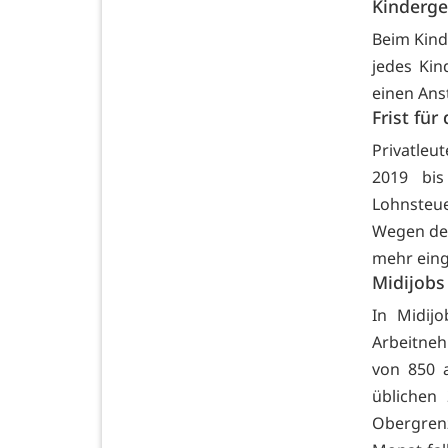
Kinderge
Beim Kinde
jedes Kin
einen Ans
Frist für
Privatleu
2019 bis
Lohnsteue
Wegen des
mehr eing
Midijobs
In Midij
Arbeitneh
von 850 
üblichen 
Obergrenz