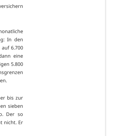
ersichern
natliche
g: In den
 auf 6.700
 dann eine
igen 5.800
ensgrenzen
en.
er bis zur
hen sieben
o. Der so
 nicht. Er