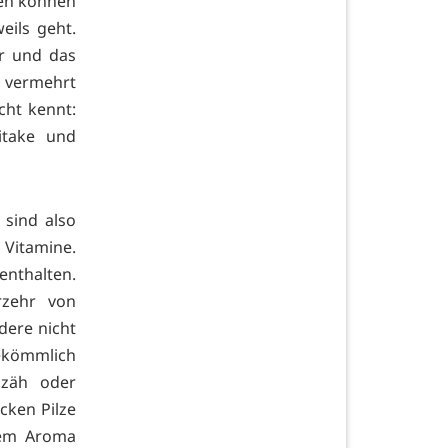
ten können
ils geht.
r und das
 vermehrt
cht kennt:
itake und
 sind also
 Vitamine.
enthalten.
rzehr von
dere nicht
bekömmlich
 zäh oder
cken Pilze
 dem Aroma