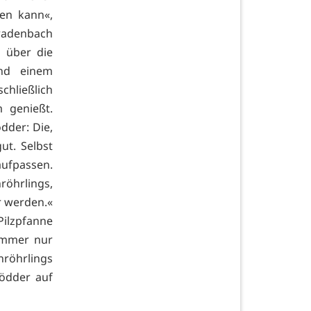
ren kann«,
adenbach
d über die
und einem
chließlich
 genießt.
dder: Die,
ut. Selbst
aufpassen.
röhrlings,
r werden.«
Pilzpfanne
immer nur
nröhrlings
Rödder auf