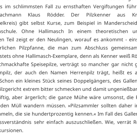
s im schlimmsten Fall zu ernsthaften Vergiftungen füh
achmann Klaus Rödder. Der Pilzkenner aus Kr
felkreis) gibt selbst Kurse, zum Beispiel in Manderschei
hschule. Ohne Hallimasch In einem theoretischen 
en Teil zeigt er den Neulingen, worauf es ankommt - eins
rrlichen Pilzpfanne, die man zum Abschluss gemeinsam
stets ohne Hallimasch-Exemplare, denn als Kenner weiß Rö
hmackhafte Speisepilze, verträgt so mancher gar nicht g
npilz, der auch den Namen Herrenpilz trägt, heißt es 
Schon ein kleines Stück seines Doppelgängers, des Gallen
 Pilzgericht extrem bitter schmecken und damit ungenießba
ftig, aber ärgerlich; die ganze Mühe wäre umsonst, die 
 den Müll wandern müssen. »Pilzsammler sollten daher 
meln, die sie hundertprozentig kennen.« Im Fall des Galle
issverständnis sehr einfach auszuschließen. Wie, verrät 
kursionen.