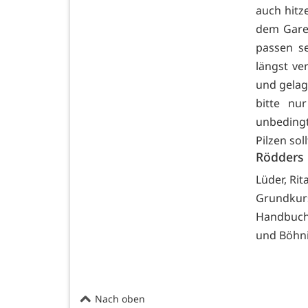
auch hitze
dem Garen
passen se
längst ve
und gelag
bitte nu
unbedingt
Pilzen so
Rödders 
Lüder, Rit
Grundkurs
Handbuch
und Böhni
Nach oben