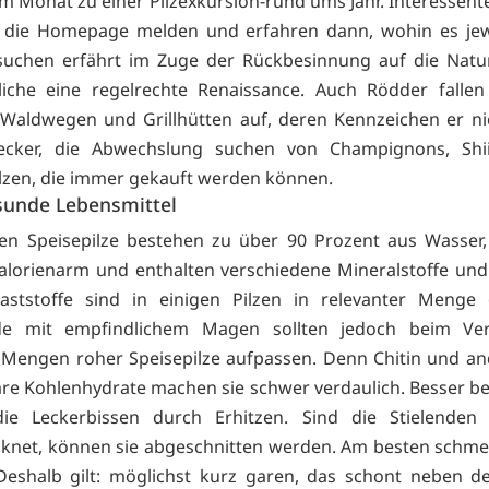
m Monat zu einer Pilzexkursion-rund ums Jahr. Interessen
r die Homepage melden und erfahren dann, wohin es jewe
esuchen erfährt im Zuge der Rückbesinnung auf die Natu
liche eine regelrechte Renaissance. Auch Rödder fallen
Waldwegen und Grillhütten auf, deren Kennzeichen er ni
ecker, die Abwechslung suchen von Champignons, Shi
lzen, die immer gekauft werden können.
esunde Lebensmittel
en Speisepilze bestehen zu über 90 Prozent aus Wasser,
alorienarm und enthalten verschiedene Mineralstoffe und
aststoffe sind in einigen Pilzen in relevanter Menge 
nde mit empfindlichem Magen sollten jedoch beim Ve
Mengen roher Speisepilze aufpassen. Denn Chitin und an
re Kohlenhydrate machen sie schwer verdaulich. Besser 
ie Leckerbissen durch Erhitzen. Sind die Stielenden
knet, können sie abgeschnitten werden. Am besten schme
 Deshalb gilt: möglichst kurz garen, das schont neben