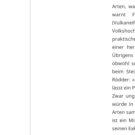
Arten, wa
warnt F
(Vulkanei
Volkshoc
praktisch
einer he
Übrigens 
obwohl sc
beim Stei
Rödder: «
lässt ein
Zwar ungi
würde in
Arten sam
ist ein M
seinen Ex