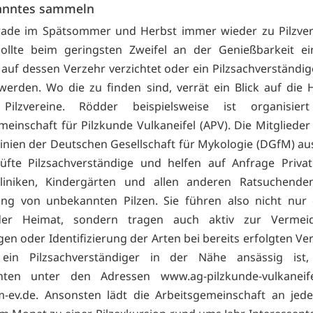
anntes sammeln
rade im Spätsommer und Herbst immer wieder zu Pilzver
ollte beim geringsten Zweifel an der Genießbarkeit ein
auf dessen Verzehr verzichtet oder ein Pilzsachverständig
erden. Wo die zu finden sind, verrät ein Blick auf di
 Pilzvereine. Rödder beispielsweise ist organisie
meinschaft für Pilzkunde Vulkaneifel (APV). Die Mitglieder
linien der Deutschen Gesellschaft für Mykologie (DGfM) au
üfte Pilzsachverständige und helfen auf Anfrage Privat
Kliniken, Kindergärten und allen anderen Ratsuchende
ng von unbekannten Pilzen. Sie führen also nicht nur 
der Heimat, sondern tragen auch aktiv zur Vermei
gen oder Identifizierung der Arten bei bereits erfolgten Ve
ein Pilzsachverständiger in der Nähe ansässig ist,
enten unter den Adressen www.ag-pilzkunde-vulkaneif
-ev.de. Ansonsten lädt die Arbeitsgemeinschaft an jede