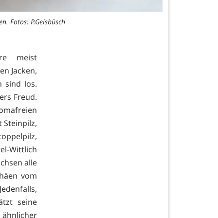
en. Fotos: P.Geisbüsch
re meist
en Jacken,
sind los.
ers Freud.
omafreien
 Steinpilz,
ppelpilz,
l-Wittlich
chsen alle
phäen vom
edenfalls,
tzt seine
ähnlicher