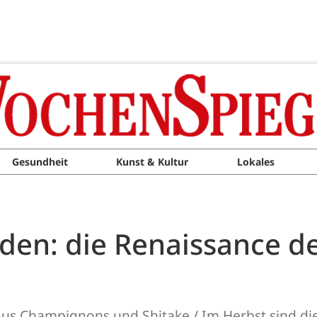
Gesundheit
Kunst & Kultur
Lokales
nden: die Renaissance d
r aus Champignons und Shitake / Im Herbst sind d