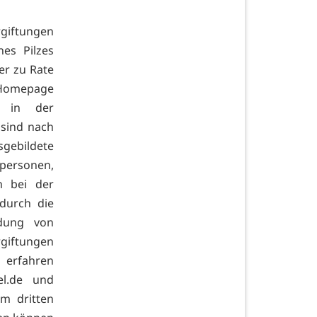
giftungen
es Pilzes
er zu Rate
e Homepage
rt in der
 sind nach
sgebildete
personen,
n bei der
durch die
dung von
rgiftungen
 erfahren
el.de und
m dritten