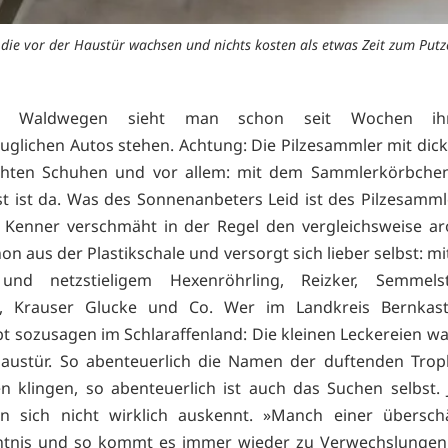
 die vor der Haustür wachsen und nichts kosten als etwas Zeit zum Putz
n Waldwegen sieht man schon seit Wochen ih
uglichen Autos stehen. Achtung: Die Pilzesammler mit dick
chten Schuhen und vor allem: mit dem Sammlerkörbchen 
t ist da. Was des Sonnenanbeters Leid ist des Pilzesamml
 Kenner verschmäht in der Regel den vergleichsweise ar
 aus der Plastikschale und versorgt sich lieber selbst: mit
 und netzstieligem Hexenröhrling, Reizker, Semmelsto
ng, Krauser Glucke und Co. Wer im Landkreis Bernkaste
bt sozusagen im Schlaraffenland: Die kleinen Leckereien wa
Haustür. So abenteuerlich die Namen der duftenden Tro
 klingen, so abenteuerlich ist auch das Suchen selbst. J
 sich nicht wirklich auskennt. »Manch einer überschä
ntnis und so kommt es immer wieder zu Verwechslungen 