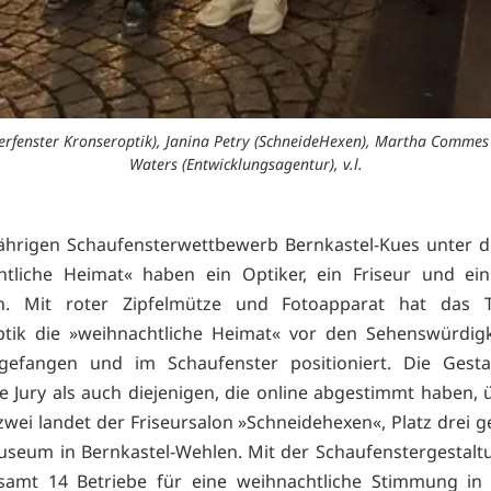
gerfenster Kronseroptik), Janina Petry (SchneideHexen), Martha Commes
Waters (Entwicklungsagentur), v.l.
jährigen Schaufensterwettbewerb Bernkastel-Kues unter 
htliche Heimat« haben ein Optiker, ein Friseur und e
. Mit roter Zipfelmütze und Fotoapparat hat das
ptik die »weihnachtliche Heimat« vor den Sehenswürdigk
ngefangen und im Schaufenster positioniert. Die Gesta
e Jury als auch diejenigen, die online abgestimmt haben, 
 zwei landet der Friseursalon »Schneidehexen«, Platz drei g
useum in Bernkastel-Wehlen. Mit der Schaufenstergestal
esamt 14 Betriebe für eine weihnachtliche Stimmung in 