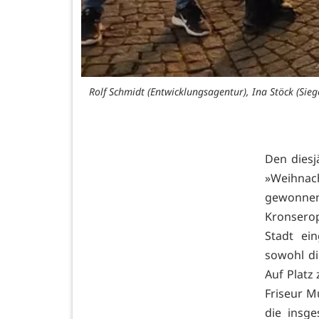
Rolf Schmidt (Entwicklungsagentur), Ina Stöck (Sie
Den dies
»Weihnac
gewonnen
Kronsero
Stadt ei
sowohl di
Auf Platz
Friseur M
die insg