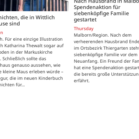
Nach Hausbrand in Malbo
Spendenaktion für
siebenköpfige Familie
ichten, die in Wittlich
gestartet
use sind
Thursday
rn
Malborn/Region. Nach dem
ch. Für eine einzige Illustration
verheerenden Hausbrand Ende 
ch Katharina Thewalt sogar auf
im Ortsbezirk Thiergarten steh
oden in der Markuskirche
siebenköpfige Familie vor dem
. Schließlich sollte das
Neuanfang. Ein Freund der Fam
shaus genauso aussehen, wie
hat eine Spendenaktion gestart
e kleine Maus erleben würde –
die bereits große Unterstützu
igur, die im neuen Kinderbuch
erfährt.
hichten für…