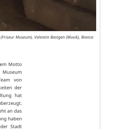
 (Friseur Museum), Valentin Bastgen (Musik), Bianca
dem Motto
in Museum
 Team von
eiten der
ltung hat
überzeugt.
eht an das
tung haben
der Stadt