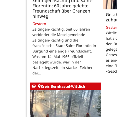
Zeltingen-Rachtig und Saint-
Florentin: 60 Jahre gelebte
Freundschaft über Grenzen
Gesch
hinweg
zuha
Gestern
Geste
Zeltingen-Rachtig. Seit 60 Jahren
Wittli
verbindet die Moselgemeinde
hat si
Zeltingen-Rachtig und die
den B
französische Stadt Saint-Florentin in
gelegt
Burgund eine enge Freundschaft.
Gotte
Was am 14. Mai 1966 offiziell
es ein
besiegelt wurde, war in der
eine F
Nachkriegszeit ein starkes Zeichen
»Gesc
der…
Kreis Bernkastel-Wittlich