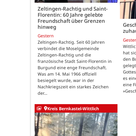
Zeltingen-Rachtig und Saint-
Florentin: 60 Jahre gelebte
Freundschaft über Grenzen
Gesch
hinweg
zuha
Gestern
Geste
Zeltingen-Rachtig. Seit 60 Jahren
Wittli
verbindet die Moselgemeinde
hat si
Zeltingen-Rachtig und die
den B
französische Stadt Saint-Florentin in
gelegt
Burgund eine enge Freundschaft.
Gotte
Was am 14. Mai 1966 offiziell
es ein
besiegelt wurde, war in der
eine F
Nachkriegszeit ein starkes Zeichen
»Gesc
der…
Kreis Bernkastel-Wittlich