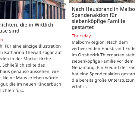
Nach Hausbrand in Malbo
Spendenaktion für
siebenköpfige Familie
ichten, die in Wittlich
gestartet
use sind
Thursday
rn
Malborn/Region. Nach dem
ch. Für eine einzige Illustration
verheerenden Hausbrand Ende 
ch Katharina Thewalt sogar auf
im Ortsbezirk Thiergarten steh
oden in der Markuskirche
siebenköpfige Familie vor dem
. Schließlich sollte das
Neuanfang. Ein Freund der Fam
shaus genauso aussehen, wie
hat eine Spendenaktion gestart
e kleine Maus erleben würde –
die bereits große Unterstützu
igur, die im neuen Kinderbuch
erfährt.
hichten für…