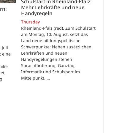
Schulstart in Rheinland-Pfalz:
Mehr Lehrkräfte und neue
rn:
Handyregeln
Thursday
Rheinland-Pfalz (red). Zum Schulstart
am Montag, 10. August, setzt das
Land neue bildungspolitische
Schwerpunkte: Neben zusätzlichen
Juli
Lehrkräften und neuen
t eine
Handyregelungen stehen
Sprachförderung, Ganztag,
ilie
Informatik und Schulsport im
et,
Mittelpunkt. …
ng