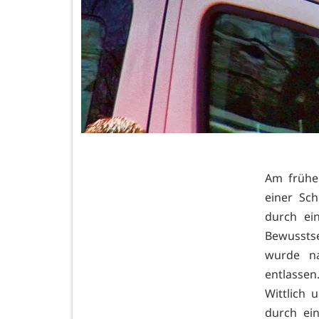
Am frühe
einer Sch
durch ei
Bewussts
wurde na
entlasse
Wittlich 
durch ein