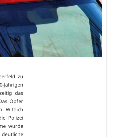
erfeld zu
0-Jährigen
eitig das
Das Opfer
 Wittlich
e Polizei
ahme wurde
 deutliche