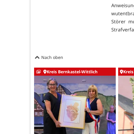
Anweisu
wutentbr
Störer m
Strafverf
Nach oben
Kreis Bernkastel-Wittlich
Kreis