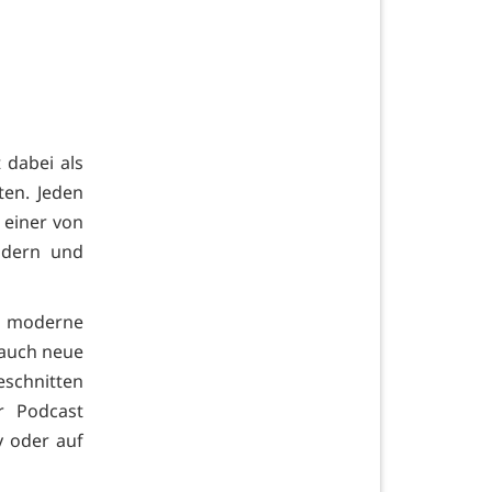
 dabei als
ten. Jeden
 einer von
odern und
ne moderne
 auch neue
eschnitten
r Podcast
y oder auf