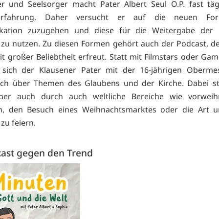
er und Seelsorger macht Pater Albert Seul O.P. fast täg
 Erfahrung. Daher versucht er auf die neuen Fo
ation zuzugehen und diese für die Weitergabe der b
 zu nutzen. Zu diesen Formen gehört auch der Podcast, der
eit großer Beliebtheit erfreut. Statt mit Filmstars oder Ga
t sich der Klausener Pater mit der 16-jährigen Obermes
sch über Themen des Glaubens und der Kirche. Dabei str
ber auch durch auch weltliche Bereiche wie vorweihn
ten, den Besuch eines Weihnachtsmarktes oder die Art u
zu feiern.
cast gegen den Trend