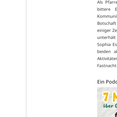
Als Pfarr
bittere
Kommunik
Botschaft
einiger Z
unterhäl
Sophia E
beiden a
Aktivitä
Fastnacht 
Ein Pod