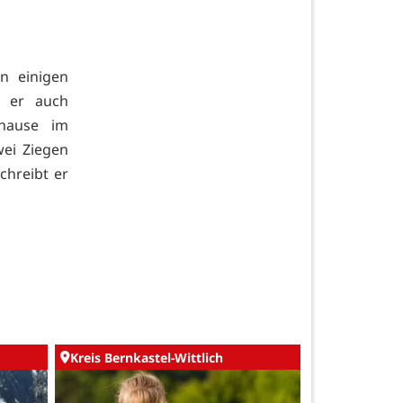
an einigen
t er auch
uhause im
wei Ziegen
chreibt er
Kreis Bernkastel-Wittlich