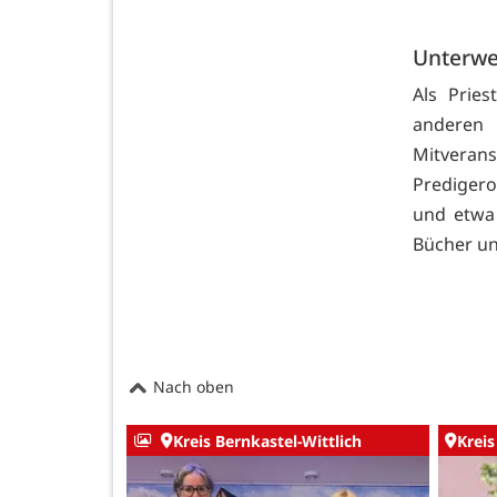
Unterwe
Als Pries
anderen 
Mitveran
Predigero
und etwa 
Bücher un
Nach oben
Kreis Bernkastel-Wittlich
Kreis