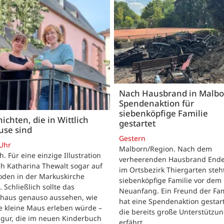
Nach Hausbrand in Malbo
Spendenaktion für
siebenköpfige Familie
ichten, die in Wittlich
gestartet
use sind
Gestern
 Uhr
Malborn/Region. Nach dem
ch. Für eine einzige Illustration
verheerenden Hausbrand Ende 
ch Katharina Thewalt sogar auf
im Ortsbezirk Thiergarten steh
oden in der Markuskirche
siebenköpfige Familie vor dem
. Schließlich sollte das
Neuanfang. Ein Freund der Fam
shaus genauso aussehen, wie
hat eine Spendenaktion gestart
e kleine Maus erleben würde –
die bereits große Unterstützu
igur, die im neuen Kinderbuch
erfährt.