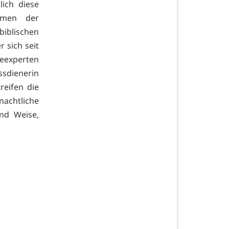
lich diese
rmen der
iblischen
 sich seit
meexperten
sdienerin
eifen die
achtliche
nd Weise,