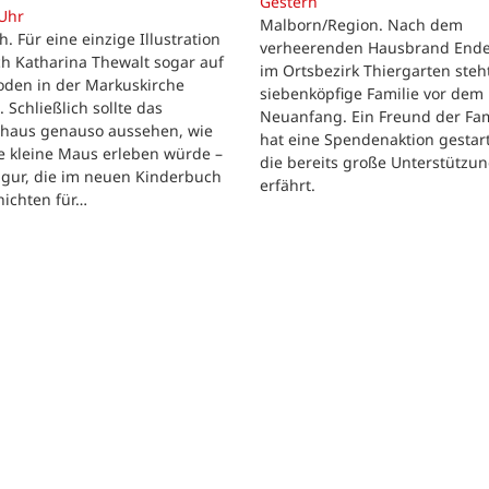
Gestern
 Uhr
Malborn/Region. Nach dem
ch. Für eine einzige Illustration
verheerenden Hausbrand Ende 
ch Katharina Thewalt sogar auf
im Ortsbezirk Thiergarten steh
oden in der Markuskirche
siebenköpfige Familie vor dem
. Schließlich sollte das
Neuanfang. Ein Freund der Fam
shaus genauso aussehen, wie
hat eine Spendenaktion gestart
e kleine Maus erleben würde –
die bereits große Unterstützu
igur, die im neuen Kinderbuch
erfährt.
hichten für…