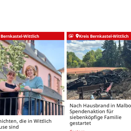
 Bernkastel-Wittlich
Kreis Bernkastel-Wittlich
Nach Hausbrand in Malbo
Spendenaktion für
siebenköpfige Familie
ichten, die in Wittlich
gestartet
use sind