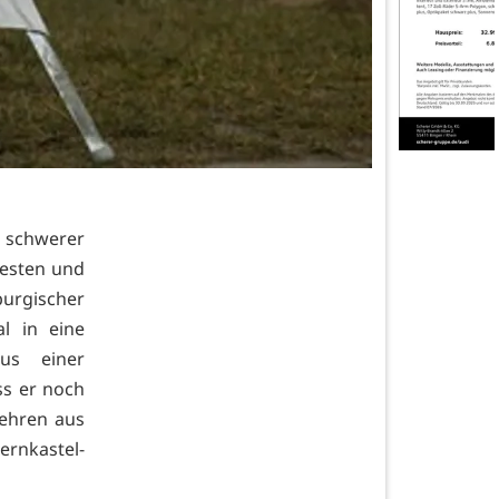
 schwerer
Kesten und
urgischer
l in eine
aus einer
ss er noch
wehren aus
ernkastel-