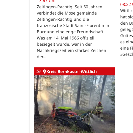
13:47 Uhr
08:22
Zeltingen-Rachtig. Seit 60 Jahren
Wittli
verbindet die Moselgemeinde
hat si
Zeltingen-Rachtig und die
den B
französische Stadt Saint-Florentin in
gelegt
Burgund eine enge Freundschaft.
Gotte
Was am 14. Mai 1966 offiziell
es ein
besiegelt wurde, war in der
eine F
Nachkriegszeit ein starkes Zeichen
»Gesc
der…
Kreis Bernkastel-Wittlich