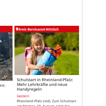
Kreis Bernkastel-Wittlich
Schulstart in Rheinland-Pfalz:
Mehr Lehrkräfte und neue
rn:
Handyregeln
Gestern
Rheinland-Pfalz (red). Zum Schulstart
am Montag, 10. August, setzt das