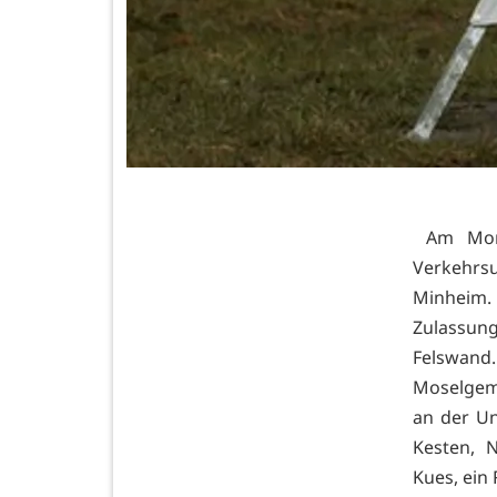
Am Monta
Verkehrsu
Minheim.
Zulassun
Felswand
Moselgeme
an der Un
Kesten, N
Kues, ein